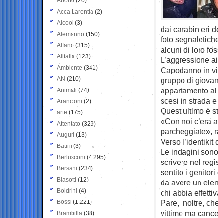
Aborto
(20)
Acca Larentia
(2)
Alcool
(3)
dai carabinieri d
Alemanno
(150)
foto segnaletiche
Alfano
(315)
alcuni di loro f
Alitalia
(123)
L’aggressione ai 
Ambiente
(341)
Capodanno in via
AN
(210)
gruppo di giovan
appartamento al 
Animali
(74)
scesi in strada 
Arancioni
(2)
Quest’ultimo è s
arte
(175)
«Con noi c’era an
Attentato
(329)
parcheggiate», r
Auguri
(13)
Verso l’identikit
Batini
(3)
Le indagini sono
Berlusconi
(4.295)
scrivere nel regis
Bersani
(234)
sentito i genitor
Biasotti
(12)
da avere un elenc
Boldrini
(4)
chi abbia effett
Bossi
(1.221)
Pare, inoltre, ch
vittime ma cancel
Brambilla
(38)