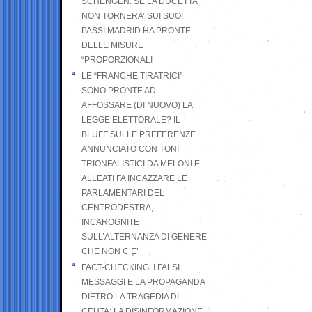
SCHENGEN. SE LA DUCETTA
NON TORNERA’ SUI SUOI
PASSI MADRID HA PRONTE
DELLE MISURE
“PROPORZIONALI
LE “FRANCHE TIRATRICI”
SONO PRONTE AD
AFFOSSARE (DI NUOVO) LA
LEGGE ELETTORALE? IL
BLUFF SULLE PREFERENZE
ANNUNCIATO CON TONI
TRIONFALISTICI DA MELONI E
ALLEATI FA INCAZZARE LE
PARLAMENTARI DEL
CENTRODESTRA,
INCAROGNITE
SULL’ALTERNANZA DI GENERE
CHE NON C’E’
FACT-CHECKING: I FALSI
MESSAGGI E LA PROPAGANDA
DIETRO LA TRAGEDIA DI
CEUTA: LA DISINFORMAZIONE