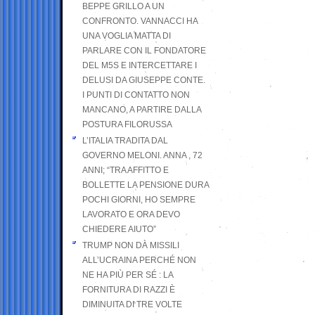
BEPPE GRILLO A UN
CONFRONTO. VANNACCI HA
UNA VOGLIA MATTA DI
PARLARE CON IL FONDATORE
DEL M5S E INTERCETTARE I
DELUSI DA GIUSEPPE CONTE.
I PUNTI DI CONTATTO NON
MANCANO, A PARTIRE DALLA
POSTURA FILORUSSA
L’ITALIA TRADITA DAL
GOVERNO MELONI. ANNA , 72
ANNI; “TRA AFFITTO E
BOLLETTE LA PENSIONE DURA
POCHI GIORNI, HO SEMPRE
LAVORATO E ORA DEVO
CHIEDERE AIUTO”
TRUMP NON DÀ MISSILI
ALL’UCRAINA PERCHÉ NON
NE HA PIÙ PER SÉ : LA
FORNITURA DI RAZZI È
DIMINUITA DI TRE VOLTE