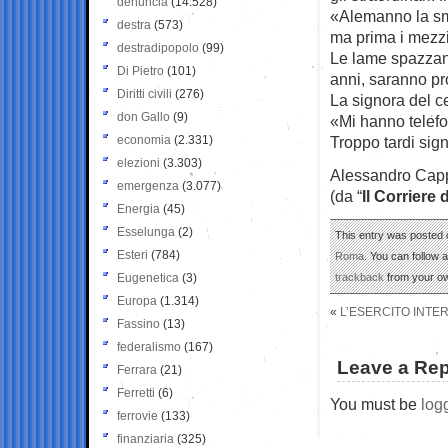
denuncia
(14.528)
«Alemanno la sme
destra
(573)
ma prima i mezzi 
destradipopolo
(99)
Le lame spazzan
Di Pietro
(101)
anni, saranno pr
Diritti civili
(276)
La signora del c
don Gallo
(9)
«Mi hanno telef
economia
(2.331)
Troppo tardi sign
elezioni
(3.303)
Alessandro Cap
emergenza
(3.077)
(da “
Il Corriere 
Energia
(45)
Esselunga
(2)
This entry was posted o
Esteri
(784)
Roma
. You can follow 
Eugenetica
(3)
trackback
from your ow
Europa
(1.314)
«
L’ESERCITO INTER
Fassino
(13)
federalismo
(167)
Leave a Rep
Ferrara
(21)
Ferretti
(6)
You must be
log
ferrovie
(133)
finanziaria
(325)