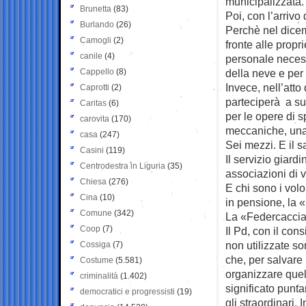
municipalizzata.
Brunetta
(83)
Poi, con l’arriv
Burlando
(26)
Perchè nel dicem
Camogli
(2)
fronte alle propr
canile
(4)
personale necess
Cappello
(8)
della neve e per
Invece, nell’att
Caprotti
(2)
parteciperà a sup
Caritas
(6)
per le opere di 
carovita
(170)
meccaniche, una
casa
(247)
Sei mezzi. E il s
Casini
(119)
Il servizio giard
Centrodestra in Liguria
(35)
associazioni di v
Chiesa
(276)
E chi sono i volo
Cina
(10)
in pensione, la 
Comune
(342)
La «Federcaccia
Coop
(7)
Il Pd, con il co
non utilizzate s
Cossiga
(7)
che, per salvare 
Costume
(5.581)
organizzare quel
criminalità
(1.402)
significato punta
democratici e progressisti
(19)
gli straordinari. 