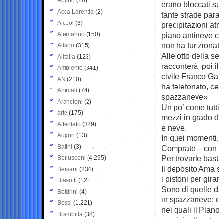
Aborto
(20)
erano bloccati s
Acca Larentia
(2)
tante strade para
Alcool
(3)
precipitazioni a
Alemanno
(150)
piano antineve c
non ha funzionat
Alfano
(315)
Alle otto della s
Alitalia
(123)
racconterà poi i
Ambiente
(341)
civile Franco Ga
AN
(210)
ha telefonato, c
Animali
(74)
spazzaneve»
Arancioni
(2)
Un po’ come tutt
arte
(175)
mezzi in grado di
Attentato
(329)
e neve.
Auguri
(13)
In quei momenti,
Batini
(3)
Comprate – con i
Per trovarle bas
Berlusconi
(4.295)
Il deposito Ama s
Bersani
(234)
i pistoni per gira
Biasotti
(12)
Sono di quelle d
Boldrini
(4)
in spazzaneve: e
Bossi
(1.221)
nei quali il Pia
Brambilla
(38)