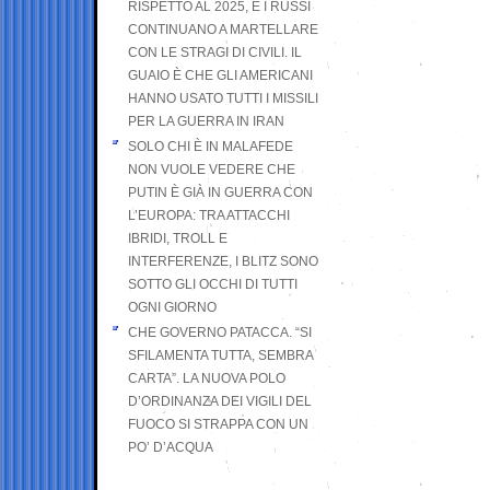
RISPETTO AL 2025, E I RUSSI
CONTINUANO A MARTELLARE
CON LE STRAGI DI CIVILI. IL
GUAIO È CHE GLI AMERICANI
HANNO USATO TUTTI I MISSILI
PER LA GUERRA IN IRAN
SOLO CHI È IN MALAFEDE
NON VUOLE VEDERE CHE
PUTIN È GIÀ IN GUERRA CON
L’EUROPA: TRA ATTACCHI
IBRIDI, TROLL E
INTERFERENZE, I BLITZ SONO
SOTTO GLI OCCHI DI TUTTI
OGNI GIORNO
CHE GOVERNO PATACCA. “SI
SFILAMENTA TUTTA, SEMBRA
CARTA”. LA NUOVA POLO
D’ORDINANZA DEI VIGILI DEL
FUOCO SI STRAPPA CON UN
PO’ D’ACQUA