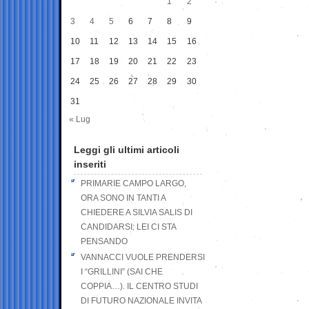
1
2
3
4
5
6
7
8
9
10
11
12
13
14
15
16
17
18
19
20
21
22
23
24
25
26
27
28
29
30
31
« Lug
Leggi gli ultimi articoli
inseriti
PRIMARIE CAMPO LARGO,
ORA SONO IN TANTI A
CHIEDERE A SILVIA SALIS DI
CANDIDARSI: LEI CI STA
PENSANDO
VANNACCI VUOLE PRENDERSI
I “GRILLINI” (SAI CHE
COPPIA…). IL CENTRO STUDI
DI FUTURO NAZIONALE INVITA