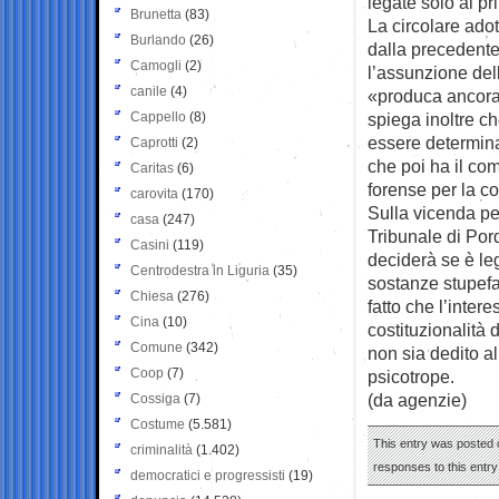
legate solo al pr
Brunetta
(83)
La circolare ado
Burlando
(26)
dalla precedente
Camogli
(2)
l’assunzione del
canile
(4)
«produca ancora 
Cappello
(8)
spiega inoltre ch
essere determinat
Caprotti
(2)
che poi ha il com
Caritas
(6)
forense per la c
carovita
(170)
Sulla vicenda pes
casa
(247)
Tribunale di Por
Casini
(119)
deciderà se è leg
Centrodestra in Liguria
(35)
sostanze stupef
Chiesa
(276)
fatto che l’intere
Cina
(10)
costituzionalità
Comune
(342)
non sia dedito a
Coop
(7)
psicotrope.
(da agenzie)
Cossiga
(7)
Costume
(5.581)
This entry was posted o
criminalità
(1.402)
responses to this entr
democratici e progressisti
(19)