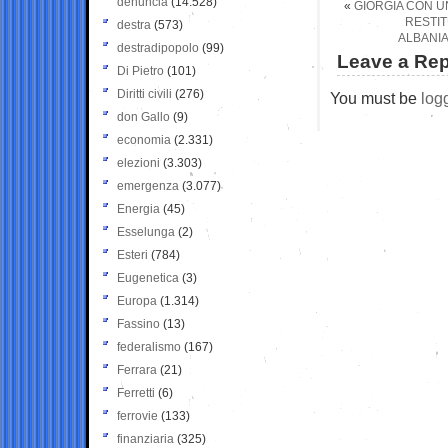
denuncia
(14.528)
«
GIORGIA CON U
RESTIT
destra
(573)
ALBANIA
destradipopolo
(99)
Leave a Rep
Di Pietro
(101)
Diritti civili
(276)
You must be
log
don Gallo
(9)
economia
(2.331)
elezioni
(3.303)
emergenza
(3.077)
Energia
(45)
Esselunga
(2)
Esteri
(784)
Eugenetica
(3)
Europa
(1.314)
Fassino
(13)
federalismo
(167)
Ferrara
(21)
Ferretti
(6)
ferrovie
(133)
finanziaria
(325)