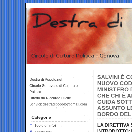
SALVINI È 
Destra di Popolo.net
NUOVO COD
Circolo Genovese di Cultura e
MINISTERO 
Politica
CHE CHI È 
Diretto da Riccardo Fucile
GUIDA SOTT
Scrivici: destradipopolo@gmail.com
ASSUNTO LE
BORDO DEL
Categorie
LA DIRETTIVA
100 giorni
(5)
INTRODOTTO: 