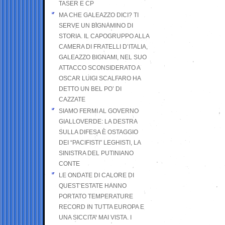
TASER E CP
MA CHE GALEAZZO DICI? TI
SERVE UN BIGNAMINO DI
STORIA. IL CAPOGRUPPO ALLA
CAMERA DI FRATELLI D’ITALIA,
GALEAZZO BIGNAMI, NEL SUO
ATTACCO SCONSIDERATO A
OSCAR LUIGI SCALFARO HA
DETTO UN BEL PO’ DI
CAZZATE
SIAMO FERMI AL GOVERNO
GIALLOVERDE: LA DESTRA
SULLA DIFESA È OSTAGGIO
DEI “PACIFISTI” LEGHISTI, LA
SINISTRA DEL PUTINIANO
CONTE
LE ONDATE DI CALORE DI
QUEST’ESTATE HANNO
PORTATO TEMPERATURE
RECORD IN TUTTA EUROPA E
UNA SICCITA’ MAI VISTA. I