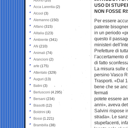
Aborto
(20)
USO DI STUPE
Acca Larentia
(2)
NON FOSSE RI
Alcool
(3)
Alemanno
(150)
Per essere accusa
patente
bisogner
Alfano
(315)
in un periodo «p
Alitalia
(123)
questo il passagg
Ambiente
(341)
ministeri dell’In
AN
(210)
Prefetture di tutt
Animali
(74)
l’accertamento de
Arancioni
(2)
di fatto sconfes
arte
(175)
La misura sulle 
Attentato
(329)
persino Vasco Ro
Auguri
(13)
Trasporti. «Dal 1
Batini
(3)
bene che se anc
fermati
Berlusconi
(4.295)
potete essere arr
Bersani
(234)
anni», aveva dett
Biasotti
(12)
Salvini rispose i
Boldrini
(4)
strada». Le sanz
Bossi
(1.221)
stupefacenti, inf
Brambilla
(38)