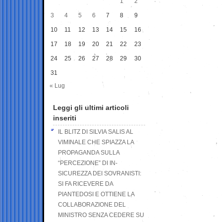
1
2
3
4
5
6
7
8
9
10
11
12
13
14
15
16
17
18
19
20
21
22
23
24
25
26
27
28
29
30
31
« Lug
Leggi gli ultimi articoli
inseriti
IL BLITZ DI SILVIA SALIS AL
VIMINALE CHE SPIAZZA LA
PROPAGANDA SULLA
“PERCEZIONE” DI IN-
SICUREZZA DEI SOVRANISTI:
SI FA RICEVERE DA
PIANTEDOSI E OTTIENE LA
COLLABORAZIONE DEL
MINISTRO SENZA CEDERE SU