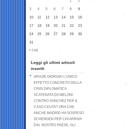
1
2
3
4
5
6
7
8
9
10
11
12
13
14
15
16
17
18
19
20
21
22
23
24
25
26
27
28
29
30
31
« Lug
Leggi gli ultimi articoli
inseriti
GRAZIE GIORGIA! L’UNICO
EFFETTO CONCRETO DELLA
CRISI DIPLOMATICA
SCATENATA DA MELONI
CONTRO SANCHEZ PER IL
CASO CEUTA? ORA CHE
ANCHE MADRID HA SOSPESO
SCHENGEN PER CHI ARRIVA
DAL NOSTRO PAESE, GLI