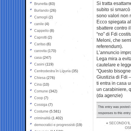
Si tratta esattam
Brunetta
(83)
subito si smarcò 
Burlando
(26)
sono valori non n
Camogli
(2)
Ecco spiegata al
canile
(4)
sbattere contro i
Cappello
(8)
“no” di Fdi cost
Caprotti
(2)
Meloni, che sembr
Caritas
(6)
referendum).
carovita
(170)
L’annuncio impro
casa
(247)
Lega mira a evita
cautelare e leg
Casini
(119)
“Questo bisogner
Centrodestra in Liguria
(35)
Giustizia di Fdi 
Chiesa
(276)
ti entra in casa u
Cina
(10)
un carabiniere, q
Comune
(342)
(da agenzie)
Coop
(7)
Cossiga
(7)
This entry was posted o
Costume
(5.581)
responses to this entr
criminalità
(1.402)
«
SECONDO IL 
democratici e progressisti
(19)
OS