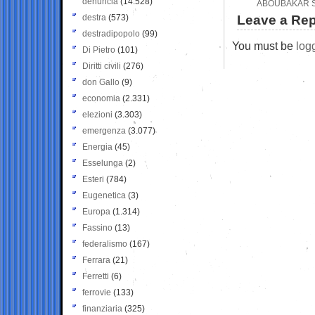
denuncia
(14.528)
ABOUBAKAR S
destra
(573)
Leave a Rep
destradipopolo
(99)
You must be
log
Di Pietro
(101)
Diritti civili
(276)
don Gallo
(9)
economia
(2.331)
elezioni
(3.303)
emergenza
(3.077)
Energia
(45)
Esselunga
(2)
Esteri
(784)
Eugenetica
(3)
Europa
(1.314)
Fassino
(13)
federalismo
(167)
Ferrara
(21)
Ferretti
(6)
ferrovie
(133)
finanziaria
(325)