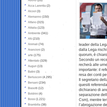
Aborto
(20)
Acca Larentia
(2)
Alcool
(3)
Alemanno
(150)
Alfano
(315)
Alitalia
(123)
Ambiente
(341)
AN
(210)
leader della Leg
Animali
(74)
dalla Lega risch
Arancioni
(2)
quorum, è chiaro 
arte
(175)
Secondo un recen
Attentato
(329)
recherà alle urne
Auguri
(13)
importante: il re
Batini
(3)
resa dei conti pe
Berlusconi
(4.295)
Il segretario dell
Bersani
(234)
quesiti referend
Biasotti
(12)
dichiarano di anda
Boldrini
(4)
separazione delle
Bossi
(1.221)
Csm), mentre ten
l’abrogazione del
Brambilla
(38)