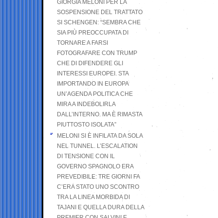
GIORGIA MELONI PER LA
SOSPENSIONE DEL TRATTATO
SI SCHENGEN: “SEMBRA CHE
SIA PIÙ PREOCCUPATA DI
TORNARE A FARSI
FOTOGRAFARE CON TRUMP
CHE DI DIFENDERE GLI
INTERESSI EUROPEI. STA
IMPORTANDO IN EUROPA
UN’AGENDA POLITICA CHE
MIRA A INDEBOLIRLA
DALL’INTERNO. MA È RIMASTA
PIUTTOSTO ISOLATA”
MELONI SI È INFILATA DA SOLA
NEL TUNNEL. L’ESCALATION
DI TENSIONE CON IL
GOVERNO SPAGNOLO ERA
PREVEDIBILE: TRE GIORNI FA
C’ERA STATO UNO SCONTRO
TRA LA LINEA MORBIDA DI
TAJANI E QUELLA DURA DELLA
PREMIER CON SALVINI E