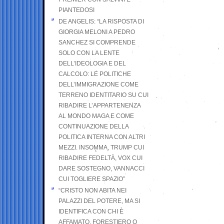
PIANTEDOSI
DE ANGELIS: “LA RISPOSTA DI
GIORGIA MELONI A PEDRO
SANCHEZ SI COMPRENDE
SOLO CON LA LENTE
DELL’IDEOLOGIA E DEL
CALCOLO: LE POLITICHE
DELL’IMMIGRAZIONE COME
TERRENO IDENTITARIO SU CUI
RIBADIRE L’APPARTENENZA
AL MONDO MAGA E COME
CONTINUAZIONE DELLA
POLITICA INTERNA CON ALTRI
MEZZI. INSOMMA, TRUMP CUI
RIBADIRE FEDELTÀ, VOX CUI
DARE SOSTEGNO, VANNACCI
CUI TOGLIERE SPAZIO”
“CRISTO NON ABITA NEI
PALAZZI DEL POTERE, MA SI
IDENTIFICA CON CHI È
AFFAMATO, FORESTIERO O