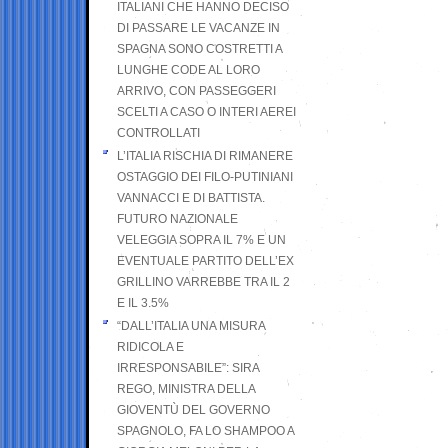
ITALIANI CHE HANNO DECISO
DI PASSARE LE VACANZE IN
SPAGNA SONO COSTRETTI A
LUNGHE CODE AL LORO
ARRIVO, CON PASSEGGERI
SCELTI A CASO O INTERI AEREI
CONTROLLATI
L’ITALIA RISCHIA DI RIMANERE
OSTAGGIO DEI FILO-PUTINIANI
VANNACCI E DI BATTISTA.
FUTURO NAZIONALE
VELEGGIA SOPRA IL 7% E UN
EVENTUALE PARTITO DELL’EX
GRILLINO VARREBBE TRA IL 2
E IL 3.5%
“DALL’ITALIA UNA MISURA
RIDICOLA E
IRRESPONSABILE”: SIRA
REGO, MINISTRA DELLA
GIOVENTÙ DEL GOVERNO
SPAGNOLO, FA LO SHAMPOO A