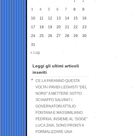
1
2
3
4
5
6
7
8
9
10
11
12
13
14
15
16
17
18
19
20
21
22
23
24
25
26
27
28
29
30
31
« Lug
Leggi gli ultimi articoli
inseriti
CE LA FARANNO QUESTA
VOLTA I PAVIDI LEGHISTI “DEL
NORD” A METTERE SOTTO
SCHIAFFO SALVINI? I
GOVERNATORI ATTILIO
FONTANA E MASSIMILIANO
FEDRIGA, INSIEME AL “DOGE”
LUCA ZAIA, SONO PRONTI A
FORMALIZZARE UNA