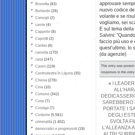
approvare sempre
Brunetta
(83)
nuovo codice del
Burlando
(26)
volante e se risul
Camogli
(2)
vogliamo, sei sc
canile
(4)
E sul tema della
Cappello
(8)
Salvini: “Quand
Caprotti
(2)
faccio più uso e
Caritas
(6)
quest’ultimo. Io 
carovita
(170)
(da agenzie)
casa
(247)
This entry was posted o
Casini
(119)
responses to this entr
Centrodestra in Liguria
(35)
Chiesa
(276)
«
I LEADE
Cina
(10)
ALL’HARA
Comune
(342)
DEDICASSERO
Coop
(7)
SAREBBERO I
Cossiga
(7)
PORTATE I S
DEGLI ESTE
Costume
(5.581)
SVOLTA F
criminalità
(1.402)
L’ALLEANZA A
democratici e progressisti
(19)
ALTRI SI IR