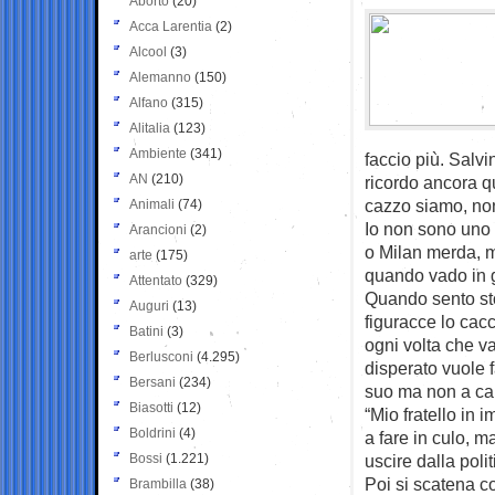
Aborto
(20)
Acca Larentia
(2)
Alcool
(3)
Alemanno
(150)
Alfano
(315)
Alitalia
(123)
Ambiente
(341)
faccio più. Salv
AN
(210)
ricordo ancora q
cazzo siamo, non
Animali
(74)
Io non sono uno 
Arancioni
(2)
o Milan merda, m
arte
(175)
quando vado in gi
Attentato
(329)
Quando sento sto
Auguri
(13)
figuracce lo cac
Batini
(3)
ogni volta che v
Berlusconi
(4.295)
disperato vuole f
Bersani
(234)
suo ma non a cap
Biasotti
(12)
“Mio fratello in
Boldrini
(4)
a fare in culo, m
Bossi
(1.221)
uscire dalla polit
Poi si scatena c
Brambilla
(38)