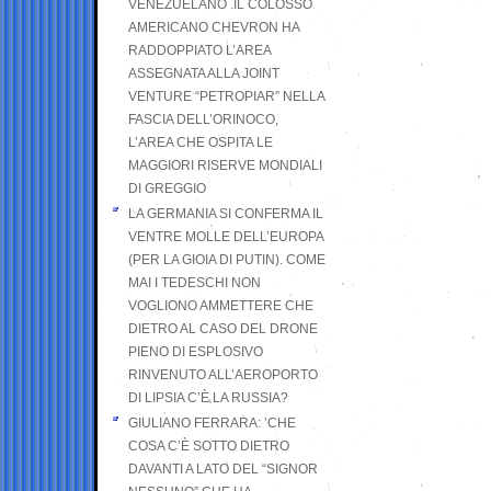
VENEZUELANO .IL COLOSSO
AMERICANO CHEVRON HA
RADDOPPIATO L’AREA
ASSEGNATA ALLA JOINT
VENTURE “PETROPIAR” NELLA
FASCIA DELL’ORINOCO,
L’AREA CHE OSPITA LE
MAGGIORI RISERVE MONDIALI
DI GREGGIO
LA GERMANIA SI CONFERMA IL
VENTRE MOLLE DELL’EUROPA
(PER LA GIOIA DI PUTIN). COME
MAI I TEDESCHI NON
VOGLIONO AMMETTERE CHE
DIETRO AL CASO DEL DRONE
PIENO DI ESPLOSIVO
RINVENUTO ALL’AEROPORTO
DI LIPSIA C’È LA RUSSIA?
GIULIANO FERRARA: ’CHE
COSA C’È SOTTO DIETRO
DAVANTI A LATO DEL “SIGNOR