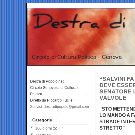
“SALVINI F
Destra di Popolo.net
DEVE ESSER
Circolo Genovese di Cultura e
SENATORE L
Politica
VALVOLE
Diretto da Riccardo Fucile
Scrivici: destradipopolo@gmail.com
“STO METTEND
LO MANDO A FA
Categorie
STRADE INTER
STRETTO”
100 giorni
(5)