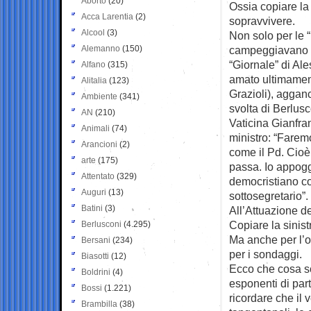
Aborto
(20)
Ossia copiare la 
Acca Larentia
(2)
sopravvivere.
Alcool
(3)
Non solo per le 
Alemanno
(150)
campeggiavano a 
“Giornale” di Al
Alfano
(315)
amato ultimamen
Alitalia
(123)
Grazioli), aggan
Ambiente
(341)
svolta di Berlusc
AN
(210)
Vaticina Gianfra
Animali
(74)
ministro: “Farem
Arancioni
(2)
come il Pd. Cioè
arte
(175)
passa. Io appog
Attentato
(329)
democristiano c
Auguri
(13)
sottosegretario”.
Batini
(3)
All’Attuazione d
Copiare la sinist
Berlusconi
(4.295)
Ma anche per l’o
Bersani
(234)
per i sondaggi.
Biasotti
(12)
Ecco che cosa sc
Boldrini
(4)
esponenti di part
Bossi
(1.221)
ricordare che il 
Brambilla
(38)