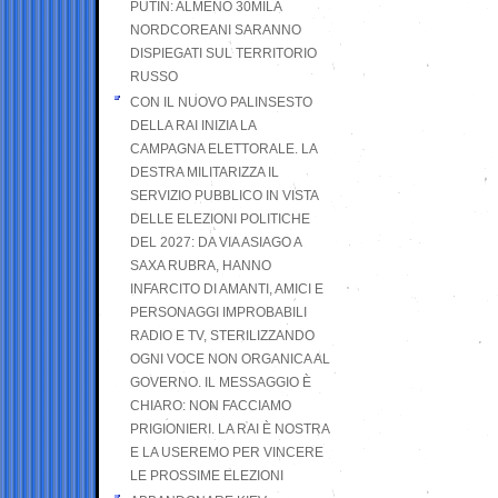
PUTIN: ALMENO 30MILA
NORDCOREANI SARANNO
DISPIEGATI SUL TERRITORIO
RUSSO
CON IL NUOVO PALINSESTO
DELLA RAI INIZIA LA
CAMPAGNA ELETTORALE. LA
DESTRA MILITARIZZA IL
SERVIZIO PUBBLICO IN VISTA
DELLE ELEZIONI POLITICHE
DEL 2027: DA VIA ASIAGO A
SAXA RUBRA, HANNO
INFARCITO DI AMANTI, AMICI E
PERSONAGGI IMPROBABILI
RADIO E TV, STERILIZZANDO
OGNI VOCE NON ORGANICA AL
GOVERNO. IL MESSAGGIO È
CHIARO: NON FACCIAMO
PRIGIONIERI. LA RAI È NOSTRA
E LA USEREMO PER VINCERE
LE PROSSIME ELEZIONI