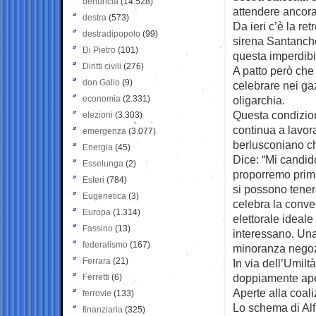
denuncia
(14.528)
attendere ancora 
destra
(573)
Da ieri c’è la re
destradipopolo
(99)
sirena Santanchè
Di Pietro
(101)
questa imperdibi
Diritti civili
(276)
A patto però che
don Gallo
(9)
celebrare nei gaz
economia
(2.331)
oligarchia.
Questa condizion
elezioni
(3.303)
continua a lavora
emergenza
(3.077)
berlusconiano ch
Energia
(45)
Dice: “Mi candido
Esselunga
(2)
proporremo prima
Esteri
(784)
si possono tener
Eugenetica
(3)
celebra la conv
Europa
(1.314)
elettorale ideale
Fassino
(13)
interessano. Una
federalismo
(167)
minoranza negozi
Ferrara
(21)
In via dell’Umilt
doppiamente ape
Ferretti
(6)
Aperte alla coaliz
ferrovie
(133)
Lo schema di Alf
finanziaria
(325)