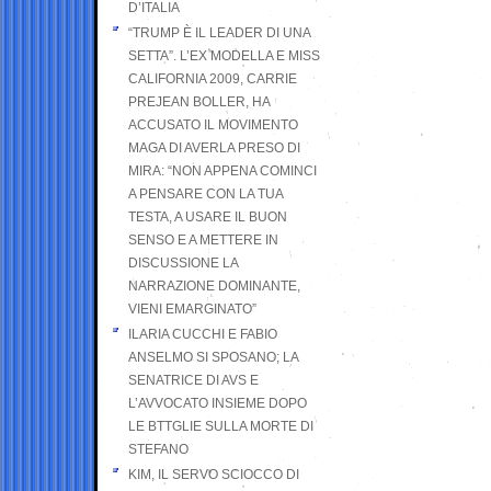
D’ITALIA
“TRUMP È IL LEADER DI UNA
SETTA”. L’EX MODELLA E MISS
CALIFORNIA 2009, CARRIE
PREJEAN BOLLER, HA
ACCUSATO IL MOVIMENTO
MAGA DI AVERLA PRESO DI
MIRA: “NON APPENA COMINCI
A PENSARE CON LA TUA
TESTA, A USARE IL BUON
SENSO E A METTERE IN
DISCUSSIONE LA
NARRAZIONE DOMINANTE,
VIENI EMARGINATO”
ILARIA CUCCHI E FABIO
ANSELMO SI SPOSANO; LA
SENATRICE DI AVS E
L’AVVOCATO INSIEME DOPO
LE BTTGLIE SULLA MORTE DI
STEFANO
KIM, IL SERVO SCIOCCO DI