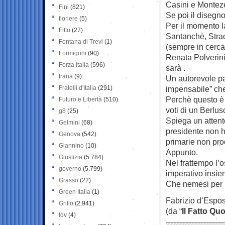
Casini e Monteze
Fini
(821)
Se poi il disegno 
fioriere
(5)
Per il momento la
Fitto
(27)
Santanchè, Strac
Fontana di Trevi
(1)
(sempre in cerca d
Formigoni
(90)
Renata Polverini
Forza Italia
(596)
sarà .
frana
(9)
Un autorevole p
Fratelli d'Italia
(291)
impensabile” che
Perchè questo è 
Futuro e Libertà
(510)
voti di un Berlus
g8
(25)
Spiega un attento
Gelmini
(68)
presidente non h
Genova
(542)
primarie non pro
Giannino
(10)
Appunto.
Giustizia
(5.784)
Nel frattempo l’o
governo
(5.799)
imperativo insiem
Grasso
(22)
Che nemesi per 
Green Italia
(1)
Fabrizio d’Espos
Grillo
(2.941)
(da “
Il Fatto Qu
Idv
(4)