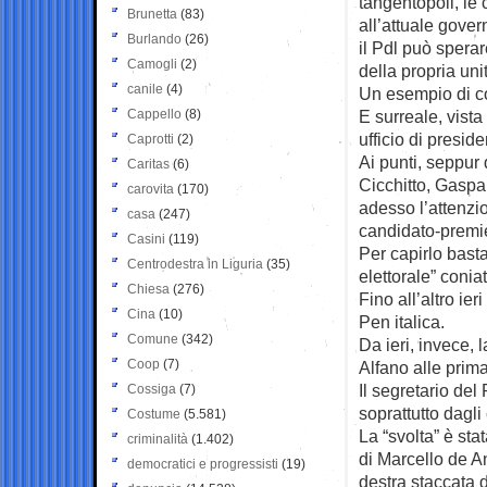
tangentopoli, le 
Brunetta
(83)
all’attuale gover
Burlando
(26)
il Pdl può sperar
Camogli
(2)
della propria unit
canile
(4)
Un esempio di c
Cappello
(8)
E surreale, vista
ufficio di presid
Caprotti
(2)
Ai punti, seppur
Caritas
(6)
Cicchitto, Gaspar
carovita
(170)
adesso l’attenzio
casa
(247)
candidato-premier
Casini
(119)
Per capirlo bast
Centrodestra in Liguria
(35)
elettorale” conia
Chiesa
(276)
Fino all’altro ie
Cina
(10)
Pen italica.
Comune
(342)
Da ieri, invece,
Coop
(7)
Alfano alle prima
Il segretario del 
Cossiga
(7)
soprattutto dagl
Costume
(5.581)
La “svolta” è sta
criminalità
(1.402)
di Marcello de An
democratici e progressisti
(19)
destra staccata 