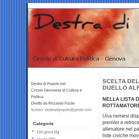
SCELTA DEL
Destra di Popolo.net
DUELLO AL
Circolo Genovese di Cultura e
Politica
NELLA LISTA 
Diretto da Riccardo Fucile
ROTTAMATORE
Scrivici: destradipopolo@gmail.com
Una nemesi dispe
premier e
retroc
Categorie
allenatore nel pa
100 giorni
(5)
liste civiche mov