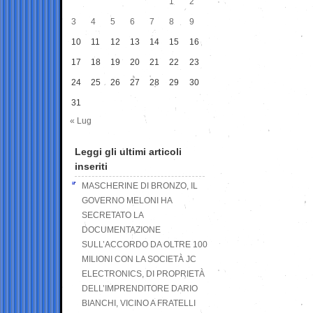
1
2
3
4
5
6
7
8
9
10
11
12
13
14
15
16
17
18
19
20
21
22
23
24
25
26
27
28
29
30
31
« Lug
Leggi gli ultimi articoli
inseriti
MASCHERINE DI BRONZO, IL
GOVERNO MELONI HA
SECRETATO LA
DOCUMENTAZIONE
SULL’ACCORDO DA OLTRE 100
MILIONI CON LA SOCIETÀ JC
ELECTRONICS, DI PROPRIETÀ
DELL’IMPRENDITORE DARIO
BIANCHI, VICINO A FRATELLI