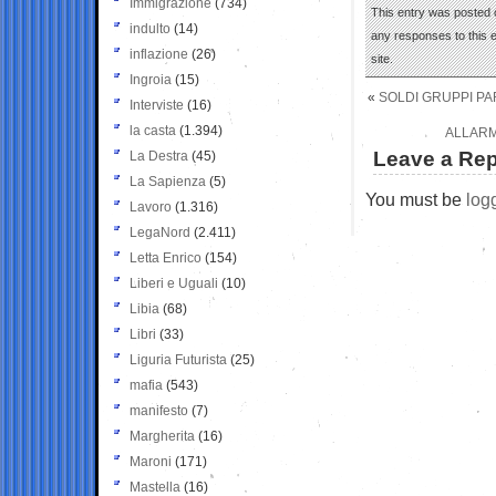
Immigrazione
(734)
This entry was posted 
indulto
(14)
any responses to this 
inflazione
(26)
site.
Ingroia
(15)
«
SOLDI GRUPPI PAR
Interviste
(16)
la casta
(1.394)
ALLARM
Leave a Rep
La Destra
(45)
La Sapienza
(5)
You must be
log
Lavoro
(1.316)
LegaNord
(2.411)
Letta Enrico
(154)
Liberi e Uguali
(10)
Libia
(68)
Libri
(33)
Liguria Futurista
(25)
mafia
(543)
manifesto
(7)
Margherita
(16)
Maroni
(171)
Mastella
(16)