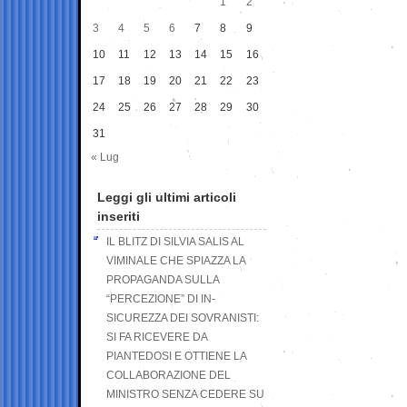
1
2
3
4
5
6
7
8
9
10
11
12
13
14
15
16
17
18
19
20
21
22
23
24
25
26
27
28
29
30
31
« Lug
Leggi gli ultimi articoli
inseriti
IL BLITZ DI SILVIA SALIS AL
VIMINALE CHE SPIAZZA LA
PROPAGANDA SULLA
“PERCEZIONE” DI IN-
SICUREZZA DEI SOVRANISTI:
SI FA RICEVERE DA
PIANTEDOSI E OTTIENE LA
COLLABORAZIONE DEL
MINISTRO SENZA CEDERE SU