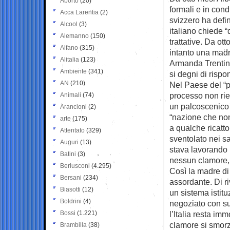
Aborto
(20)
formali e in
cond
Acca Larentia
(2)
svizzero ha defini
Alcool
(3)
italiano chiede “
Alemanno
(150)
trattative. Da ot
Alfano
(315)
intanto una mad
Alitalia
(123)
Armanda Trentin
Ambiente
(341)
si degni di risp
AN
(210)
Nel Paese del “pr
processo non rie
Animali
(74)
un palcoscenico 
Arancioni
(2)
“nazione che non
arte
(175)
a qualche ricatt
Attentato
(329)
sventolato nei sa
Auguri
(13)
stava lavorando 
Batini
(3)
nessun clamore, 
Berlusconi
(4.295)
Così la madre di 
Bersani
(234)
assordante. Di r
Biasotti
(12)
un sistema istitu
Boldrini
(4)
negoziato con su
Bossi
(1.221)
l’Italia resta imm
clamore si smorz
Brambilla
(38)