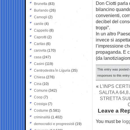
Don Ciotti parla 
Brunetta
(83)
bilancino quando 
Burlando
(26)
convenienti, com
Camogli
(2)
decibel del cons
canile
(4)
troppi”.
Cappello
(8)
In un altro Paese
Caprotti
(2)
invece si aspett
Caritas
(6)
l’impressione che
carovita
(170)
propaganda. E ch
casa
(247)
(da lanotiziagiorn
Casini
(119)
This entry was posted o
Centrodestra in Liguria
(35)
responses to this entr
Chiesa
(276)
Cina
(10)
«
L’INPS CERT
Comune
(342)
SALITA A 64,8
Coop
(7)
STRETTA SUL
Cossiga
(7)
Leave a Rep
Costume
(5.581)
criminalità
(1.402)
You must be
log
democratici e progressisti
(19)