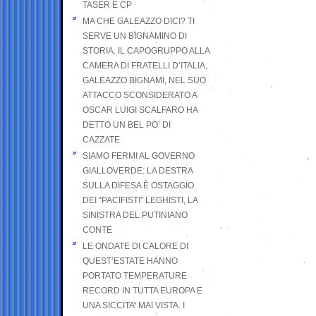
TASER E CP
MA CHE GALEAZZO DICI? TI
SERVE UN BIGNAMINO DI
STORIA. IL CAPOGRUPPO ALLA
CAMERA DI FRATELLI D’ITALIA,
GALEAZZO BIGNAMI, NEL SUO
ATTACCO SCONSIDERATO A
OSCAR LUIGI SCALFARO HA
DETTO UN BEL PO’ DI
CAZZATE
SIAMO FERMI AL GOVERNO
GIALLOVERDE: LA DESTRA
SULLA DIFESA È OSTAGGIO
DEI “PACIFISTI” LEGHISTI, LA
SINISTRA DEL PUTINIANO
CONTE
LE ONDATE DI CALORE DI
QUEST’ESTATE HANNO
PORTATO TEMPERATURE
RECORD IN TUTTA EUROPA E
UNA SICCITA’ MAI VISTA. I