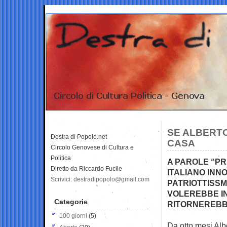
SE ALBERTO
Destra di Popolo.net
CASA
Circolo Genovese di Cultura e
Politica
A PAROLE “PRI
Diretto da Riccardo Fucile
ITALIANO INN
Scrivici: destradipopolo@gmail.com
PATRIOTTISS
VOLEREBBE I
Categorie
RITORNEREBB
100 giorni
(5)
Da otto mesi Alb