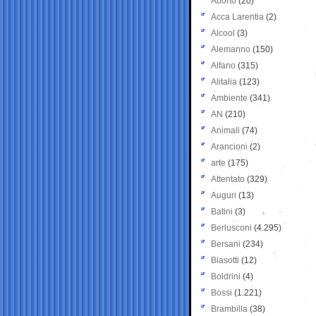
Aborto
(20)
Acca Larentia
(2)
Alcool
(3)
Alemanno
(150)
Alfano
(315)
Alitalia
(123)
Ambiente
(341)
AN
(210)
Animali
(74)
Arancioni
(2)
arte
(175)
Attentato
(329)
Auguri
(13)
Batini
(3)
Berlusconi
(4.295)
Bersani
(234)
Biasotti
(12)
Boldrini
(4)
Bossi
(1.221)
Brambilla
(38)