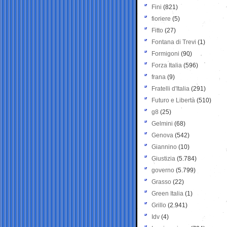
Fini
(821)
fioriere
(5)
Fitto
(27)
Fontana di Trevi
(1)
Formigoni
(90)
Forza Italia
(596)
frana
(9)
Fratelli d'Italia
(291)
Futuro e Libertà
(510)
g8
(25)
Gelmini
(68)
Genova
(542)
Giannino
(10)
Giustizia
(5.784)
governo
(5.799)
Grasso
(22)
Green Italia
(1)
Grillo
(2.941)
Idv
(4)