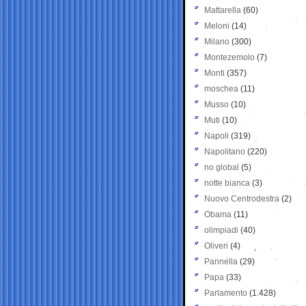
Mattarella
(60)
Meloni
(14)
Milano
(300)
Montezemolo
(7)
Monti
(357)
moschea
(11)
Musso
(10)
Muti
(10)
Napoli
(319)
Napolitano
(220)
no global
(5)
notte bianca
(3)
Nuovo Centrodestra
(2)
Obama
(11)
olimpiadi
(40)
Oliveri
(4)
Pannella
(29)
Papa
(33)
Parlamento
(1.428)