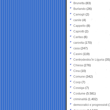
Brunetta
(83)
Burlando
(26)
Camogli
(2)
canile
(4)
Cappello
(8)
Caprotti
(2)
Caritas
(6)
carovita
(170)
casa
(247)
Casini
(119)
Centrodestra in Liguria
(35
Chiesa
(276)
Cina
(10)
Comune
(342)
Coop
(7)
Cossiga
(7)
Costume
(5.581)
criminalità
(1.402)
democratici e progressisti
(