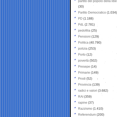
partito del popolo della libe
(30)
Partito Democratico
(1.034)
PD
(1.188)
PdL
(2.781)
pedofilia
(25)
Pensioni
(129)
Politica
(40.790)
polizia
(253)
Porto
(12)
povertà
(502)
Presepe
(14)
Primarie
(149)
Prodi
(52)
Provincia
(139)
radici e valori
(3.682)
RAI
(359)
rapine
(37)
Razzismo
(1.410)
Referendum
(200)