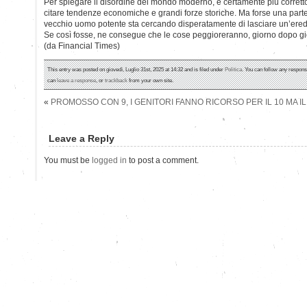
Per spiegare il disordine del mondo moderno, è certamente più corretto d
citare tendenze economiche e grandi forze storiche. Ma forse una parte
vecchio uomo potente sta cercando disperatamente di lasciare un’eredit
Se così fosse, ne consegue che le cose peggioreranno, giorno dopo gi
(da Financial Times)
This entry was posted on giovedì, Luglio 31st, 2025 at 14:32 and is filed under
Politica
. You can follow any respons
can
leave a response
, or
trackback
from your own site.
«
PROMOSSO CON 9, I GENITORI FANNO RICORSO PER IL 10 MA IL
Leave a Reply
You must be
logged in
to post a comment.