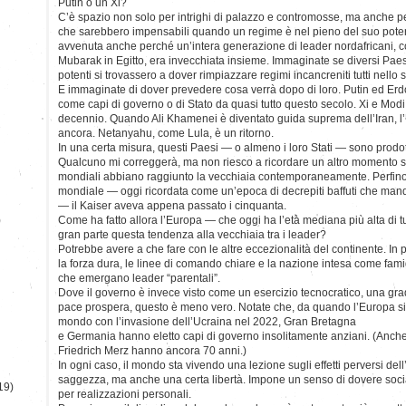
Putin o un Xi?
C’è spazio non solo per intrighi di palazzo e contromosse, ma anche p
che sarebbero impensabili quando un regime è nel pieno del suo pote
avvenuta anche perché un’intera generazione di leader nordafricani, c
Mubarak in Egitto, era invecchiata insieme. Immaginate se diversi Paes
potenti si trovassero a dover rimpiazzare regimi incancreniti tutti nell
E immaginate di dover prevedere cosa verrà dopo di loro. Putin ed Erdo
come capi di governo o di Stato da quasi tutto questo secolo. Xi e Modi
decennio. Quando Ali Khamenei è diventato guida suprema dell’Iran, l
ancora. Netanyahu, come Lula, è un ritorno.
In una certa misura, questi Paesi — o almeno i loro Stati — sono prodotti
Qualcuno mi correggerà, ma non riesco a ricordare un altro momento stor
mondiali abbiano raggiunto la vecchiaia contemporaneamente. Perfino a
mondiale — oggi ricordata come un’epoca di decrepiti baffuti che mand
— il Kaiser aveva appena passato i cinquanta.
)
Come ha fatto allora l’Europa — che oggi ha l’età mediana più alta di tut
gran parte questa tendenza alla vecchiaia tra i leader?
Potrebbe avere a che fare con le altre eccezionalità del continente. In
la forza dura, le linee di comando chiare e la nazione intesa come fami
che emergano leader “parentali”.
Dove il governo è invece visto come un esercizio tecnocratico, una gr
pace prospera, questo è meno vero. Notate che, da quando l’Europa si è
mondo con l’invasione dell’Ucraina nel 2022, Gran Bretagna
e Germania hanno eletto capi di governo insolitamente anziani. (Anche
Friedrich Merz hanno ancora 70 anni.)
In ogni caso, il mondo sta vivendo una lezione sugli effetti perversi dell
saggezza, ma anche una certa libertà. Impone un senso di dovere so
19)
per realizzazioni personali.