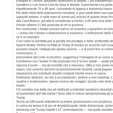
Erdogan in Turchia, Benjamin Netanyahu in Israele, Cyril Ramaphosa 
Sudafrica e Luiz Inácio Lula da Silva in Brasile. Il presidente e la gui
rispettivamente 70 e 86 anni. I presidenti di Nigeria e Indonesia hanno
Più della metà della popolazione mondiale, e gran parte della sua super
capacità militare, è nelle mani di uomini più anziani di quanto fosse
alla Casa Bianca, già allora considerato a rischio, a 69 anni.Una delle f
mondo odierno è l’età avanzata di chi lo governa.
Per cominciare, i leader anziani hanno un incentivo a garantirsi un’er
— prima che il tempo a disposizione si esaurisca. L’unificazione della
ne è un esempio.
Così come la vendetta per la perdita del prestigio e della “profondità s
Guerra fredda. Perfino la fretta di Trump di trovare un accordo sull’Ucr
possano essere i dettagli per quella nazione — e di porre fine al comm
conosciamo, a
prescindere dal costo economico, suggerisce l’immagine di un uomo an
Il problema con i leader in età avanzata non è la loro salute — quasi tutt
vigorosi e lucidi — ma gli incentivi che li muovono. Oltre a non avere m
segno, non avranno decenni di pensionamento durante i quali pagare l
reputazione per eventuali disastri compiuti mentre erano in carica.
Dobbiamo abituarci, se non a un paradosso, almeno a una sorpresa. L’e
cautela e moderazione, spesso invece dà coraggio. Questo vale tanto per
leader.
Chi avrebbe mai detto che gli elettorati occidentali sarebbero diventati
all’aumentare dell’età media? Sono stati in misura sproporzionata gli an
Trump.
Anche se tutti questi settantenni al potere governassero con prudenza, il
in carica da tempo è di per sé destabilizzante. Nelle democrazie, alm
ammesso che Trump rispetti il 22° emendamento — ma quale sarebbe i