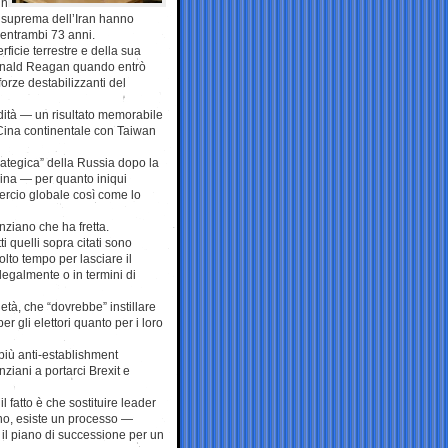
in
da suprema dell’Iran hanno
 entrambi 73 anni.
ficie terrestre e della sua
 Ronald Reagan quando entrò
orze destabilizzanti del
edità — un risultato memorabile
 Cina continentale con Taiwan
trategica” della Russia dopo la
aina — per quanto iniqui
ercio globale così come lo
ziano che ha fretta.
i quelli sopra citati sono
olto tempo per lasciare il
egalmente o in termini di
tà, che “dovrebbe” instillare
 gli elettori quanto per i loro
 più anti-establishment
ziani a portarci Brexit e
 fatto è che sostituire leader
eno, esiste un processo —
l piano di successione per un