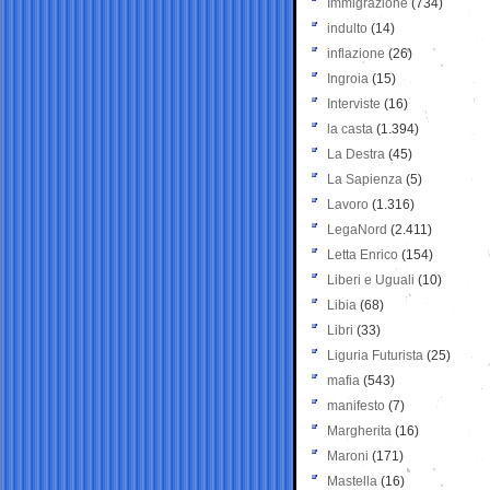
Immigrazione
(734)
indulto
(14)
inflazione
(26)
Ingroia
(15)
Interviste
(16)
la casta
(1.394)
La Destra
(45)
La Sapienza
(5)
Lavoro
(1.316)
LegaNord
(2.411)
Letta Enrico
(154)
Liberi e Uguali
(10)
Libia
(68)
Libri
(33)
Liguria Futurista
(25)
mafia
(543)
manifesto
(7)
Margherita
(16)
Maroni
(171)
Mastella
(16)