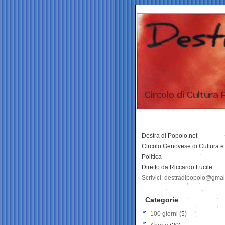
Destra di Popolo.net
Circolo Genovese di Cultura e
Politica
Diretto da Riccardo Fucile
Scrivici: destradipopolo@gma
Categorie
100 giorni
(5)