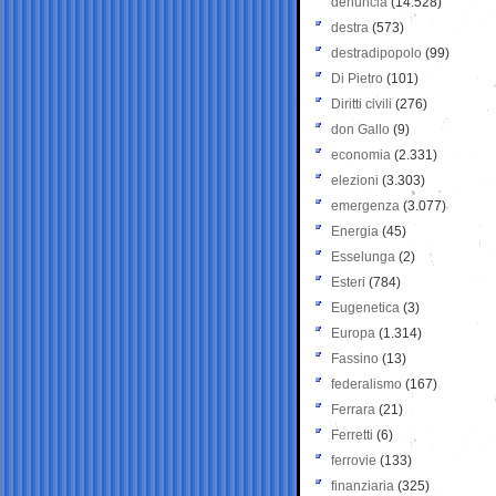
denuncia
(14.528)
destra
(573)
destradipopolo
(99)
Di Pietro
(101)
Diritti civili
(276)
don Gallo
(9)
economia
(2.331)
elezioni
(3.303)
emergenza
(3.077)
Energia
(45)
Esselunga
(2)
Esteri
(784)
Eugenetica
(3)
Europa
(1.314)
Fassino
(13)
federalismo
(167)
Ferrara
(21)
Ferretti
(6)
ferrovie
(133)
finanziaria
(325)