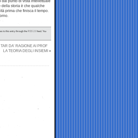
al punto di vista intellettuale
 della storia è che qualche
à prima che finisca il tempo.
orno.
es to this entry through the
RSS 2.0
feed. You
 TAR DA’ RAGIONE AI PROF
LA TEORIA DEGLI INSIEMI
»