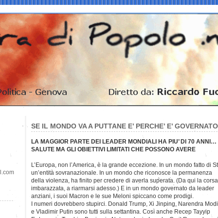
SE IL MONDO VA A PUTTANE E’ PERCHE’ E’ GOVERNATO
LA MAGGIOR PARTE DEI LEADER MONDIALI HA PIU’ DI 70 ANNI…
SALUTE MA GLI OBIETTIVI LIMITATI CHE POSSONO AVERE
L’Europa, non l’America, è la grande eccezione. In un mondo fatto di S
il.com
un’entità sovranazionale. In un mondo che riconosce la permanenza
della violenza, ha finito per credere di averla superata. (Da qui la corsa
imbarazzata, a riarmarsi adesso.) E in un mondo governato da leader
anziani, i suoi Macron e le sue Meloni spiccano come prodigi.
I numeri dovrebbero stupirci. Donald Trump, Xi Jinping, Narendra Modi
e Vladimir Putin sono tutti sulla settantina. Così anche Recep Tayyip