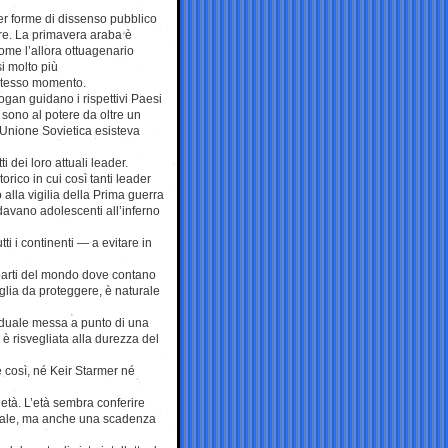
er forme di dissenso pubblico
re. La primavera araba è
ome l’allora ottuagenario
i molto più
o stesso momento.
gan guidano i rispettivi Paesi
 sono al potere da oltre un
’Unione Sovietica esisteva
 dei loro attuali leader.
ico in cui così tanti leader
lla vigilia della Prima guerra
avano adolescenti all’inferno
ti i continenti — a evitare in
 parti del mondo dove contano
glia da proteggere, è naturale
aduale messa a punto di una
 risvegliata alla durezza del
 così, né Keir Starmer né
’età. L’età sembra conferire
ciale, ma anche una scadenza