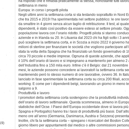
ha risposto che è rimasta praticamente la stessa, nonostante tutti lavor
settimana in meno
Europa: in corso i progetti pilota
Negli ultimi anni la settimana corta si sta testando soprattutto in Nord E
che tra 2015 e 2019 l’ha sperimentata nel settore pubblico: le ore lavo
da smaltire in 4 giorni senza alcun taglio di retribuzione. Il test, al qu
dipendenti, è stato così positivo da essere esteso al settore privato. O
popolazione lavora con l’orario ridotto. Progetti pilota si stanno con
aziende e in Irlanda su 20. In Lituania dal 2023 chi ha figli sotto i 3 ann
può scegliere la settimana corta, e in Scozia a inizio 2022 il governo h
milioni di sterline per finanziare le società che vogliono partecipare all
stata la volta della Spagna che ha finanziato un fondo governativo di 10
circa 70 piccole e medie imprese. Ognuna di queste aziende, che appl
il 10% dell’orario di lavoro e si impegnano a mantenerlo per almeno 2 a
dell’Industria fino a 150 mila euro. Infine c’è il Belgio: dal 21 novembre
)
mesi, le aziende possono concedere ai lavoratori la settimana corta sen
mantenendo però lo stesso numero di ore lavorative, ovvero 36. In Ital
lanciato in fase sperimentale la settimana corta su circa 200 filiali, acc
working. E come per i dipendenti belgi, lavorando un giorno in meno le 
salgono a 9.
Produttività e lavoro
I promotori della settimana corta sostengono che la produttività indivi
dell’orario di lavoro settimanale. Questa scommessa, almeno in Europa
statistiche dell’Ocse. I Paesi dell’Europa occidentale dove si lavora più 
Spagna e Portogallo) hanno tra i tassi di produttività più bassi. Dall’alt
meno ore all’anno (Germania, Danimarca, Austria e Svizzera) presentano t
Inoltre, chi fa la settimana corta – spiegano i ricercatori del Boston Coll
19)
giorno libero per appuntamenti dal medico o altre commissioni persona