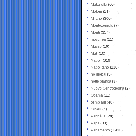
Mattarella
(60)
Meloni
(14)
Milano
(300)
Montezemolo
(7)
Monti
(357)
moschea
(11)
Musso
(10)
Muti
(10)
Napoli
(319)
Napolitano
(220)
no global
(5)
notte bianca
(3)
Nuovo Centrodestra
(2)
Obama
(11)
olimpiadi
(40)
Oliveri
(4)
Pannella
(29)
Papa
(33)
Parlamento
(1.428)