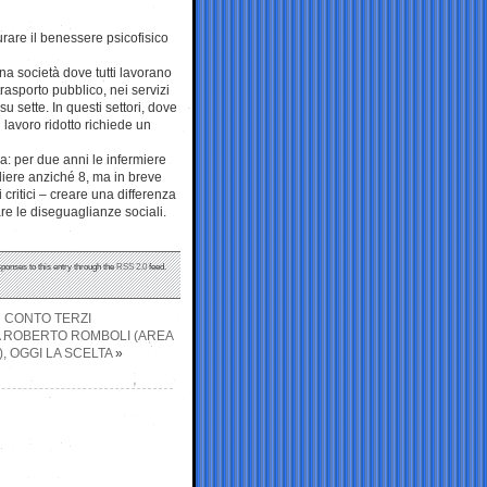
urare il benessere psicofisico
a società dove tutti lavorano
rasporto pubblico, nei servizi
 sette. In questi settori, dove
i lavoro ridotto richiede un
ia: per due anni le infermiere
liere anziché 8, ma in breve
 critici – creare una differenza
tare le diseguaglianze sociali.
sponses to this entry through the
RSS 2.0
feed.
R CONTO TERZI
RA ROBERTO ROMBOLI (AREA
), OGGI LA SCELTA
»