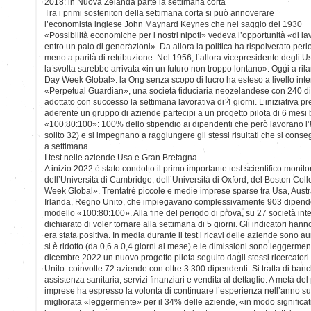
2018: in Nuova Zelanda parte la settimana corta
Tra i primi sostenitori della settimana corta si può annoverare
l’economista inglese John Maynard Keynes che nel saggio del 1930
«Possibilità economiche per i nostri nipoti» vedeva l’opportunità «di l
entro un paio di generazioni». Da allora la politica ha rispolverato per
meno a parità di retribuzione. Nel 1956, l’allora vicepresidente degli 
la svolta sarebbe arrivata «in un futuro non troppo lontano». Oggi a ri
Day Week Global»: la Ong senza scopo di lucro ha esteso a livello inte
«Perpetual Guardian», una società fiduciaria neozelandese con 240 d
adottato con successo la settimana lavorativa di 4 giorni. L’iniziativa 
aderente un gruppo di aziende partecipi a un progetto pilota di 6 mesi
«100:80:100»: 100% dello stipendio ai dipendenti che però lavorano l’8
solito 32) e si impegnano a raggiungere gli stessi risultati che si cons
a settimana.
I test nelle aziende Usa e Gran Bretagna
A inizio 2022 è stato condotto il primo importante test scientifico monitor
dell’Università di Cambridge, dell’Università di Oxford, del Boston Co
Week Global». Trentatré piccole e medie imprese sparse tra Usa, Aust
Irlanda, Regno Unito, che impiegavano complessivamente 903 dipenden
modello «100:80:100». Alla fine del periodo di prova, su 27 società int
dichiarato di voler tornare alla settimana di 5 giorni. Gli indicatori ha
era stata positiva. In media durante il test i ricavi delle aziende sono 
si è ridotto (da 0,6 a 0,4 giorni al mese) e le dimissioni sono leggerme
dicembre 2022 un nuovo progetto pilota seguito dagli stessi ricercatori
Unito: coinvolte 72 aziende con oltre 3.300 dipendenti. Si tratta di banc
assistenza sanitaria, servizi finanziari e vendita al dettaglio. A metà de
imprese ha espresso la volontà di continuare l’esperienza nell’anno suc
migliorata «leggermente» per il 34% delle aziende, «in modo significat