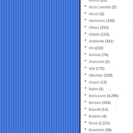
Aborto
(20)
Acca Larentia
(2)
Alcool
(3)
Alemanno
(150)
Alfano
(315)
Alitalia
(123)
Ambiente
(341)
AN
(210)
Animali
(74)
Arancioni
(2)
arte
(175)
Attentato
(329)
Auguri
(13)
Batini
(3)
Berlusconi
(4.295)
Bersani
(234)
Biasotti
(12)
Boldrini
(4)
Bossi
(1.221)
Brambilla
(38)