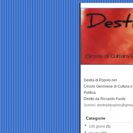
Destra di Popolo.net
Circolo Genovese di Cultura e
Politica
Diretto da Riccardo Fucile
Scrivici: destradipopolo@gma
Categorie
100 giorni
(5)