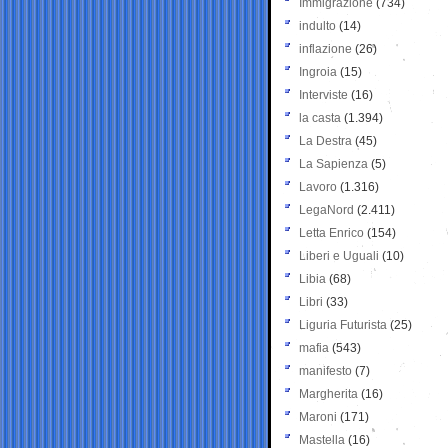
Immigrazione
(734)
indulto
(14)
inflazione
(26)
Ingroia
(15)
Interviste
(16)
la casta
(1.394)
La Destra
(45)
La Sapienza
(5)
Lavoro
(1.316)
LegaNord
(2.411)
Letta Enrico
(154)
Liberi e Uguali
(10)
Libia
(68)
Libri
(33)
Liguria Futurista
(25)
mafia
(543)
manifesto
(7)
Margherita
(16)
Maroni
(171)
Mastella
(16)