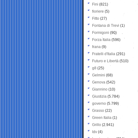
Fini
(821)
fioriere
(5)
Fitto
(27)
Fontana di Trevi
(1)
Formigoni
(90)
Forza Italia
(596)
frana
(9)
Fratelli d'Italia
(291)
Futuro e Libertà
(510)
g8
(25)
Gelmini
(68)
Genova
(542)
Giannino
(10)
Giustizia
(5.784)
governo
(5.799)
Grasso
(22)
Green Italia
(1)
Grillo
(2.941)
Idv
(4)