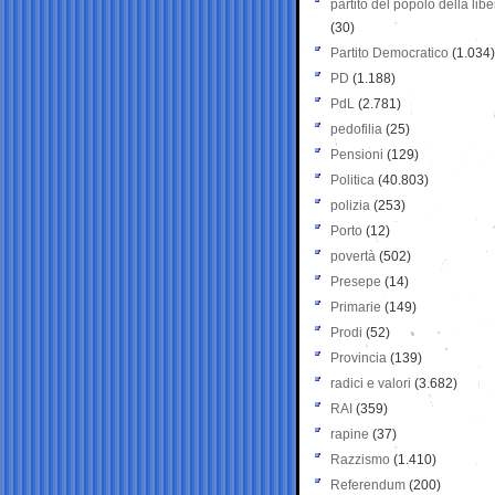
partito del popolo della libe
(30)
Partito Democratico
(1.034)
PD
(1.188)
PdL
(2.781)
pedofilia
(25)
Pensioni
(129)
Politica
(40.803)
polizia
(253)
Porto
(12)
povertà
(502)
Presepe
(14)
Primarie
(149)
Prodi
(52)
Provincia
(139)
radici e valori
(3.682)
RAI
(359)
rapine
(37)
Razzismo
(1.410)
Referendum
(200)