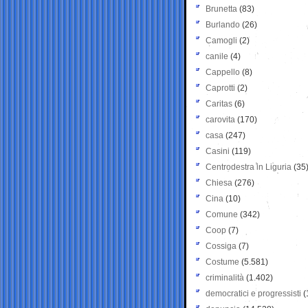
Brunetta
(83)
Burlando
(26)
Camogli
(2)
canile
(4)
Cappello
(8)
Caprotti
(2)
Caritas
(6)
carovita
(170)
casa
(247)
Casini
(119)
Centrodestra in Liguria
(35
Chiesa
(276)
Cina
(10)
Comune
(342)
Coop
(7)
Cossiga
(7)
Costume
(5.581)
criminalità
(1.402)
democratici e progressisti
(