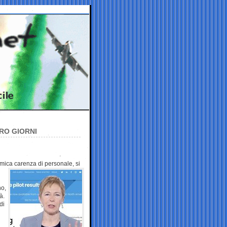
TRO GIORNI
emica
carenza di personale, si
no,
à.
di