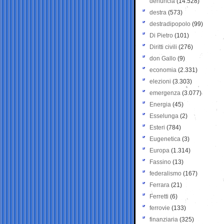
denuncia
(14.528)
destra
(573)
destradipopolo
(99)
Di Pietro
(101)
Diritti civili
(276)
don Gallo
(9)
economia
(2.331)
elezioni
(3.303)
emergenza
(3.077)
Energia
(45)
Esselunga
(2)
Esteri
(784)
Eugenetica
(3)
Europa
(1.314)
Fassino
(13)
federalismo
(167)
Ferrara
(21)
Ferretti
(6)
ferrovie
(133)
finanziaria
(325)