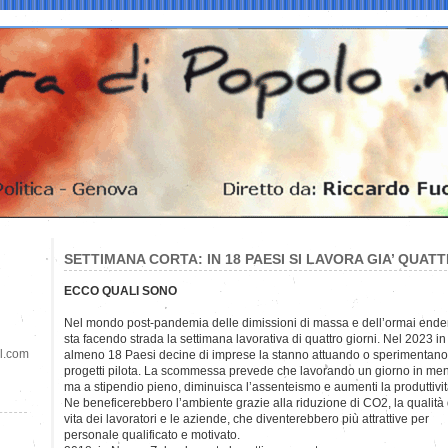
SETTIMANA CORTA: IN 18 PAESI SI LAVORA GIA’ QUAT
ECCO QUALI SONO
Nel mondo post-pandemia delle dimissioni di massa e dell’ormai end
sta facendo strada la settimana lavorativa di quattro giorni. Nel 2023 in
il.com
almeno 18 Paesi decine di imprese la stanno attuando o sperimentano
progetti pilota. La scommessa prevede che lavorando un giorno in me
ma a stipendio pieno, diminuisca l’assenteismo e aumenti la produttivit
Ne beneficerebbero l’ambiente grazie alla riduzione di CO2, la qualità 
vita dei lavoratori e le aziende, che diventerebbero più attrattive per
personale qualificato e motivato.