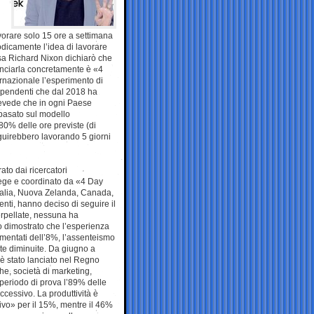
avorare solo 15 ore a settimana
iodicamente l’idea di lavorare
Usa Richard Nixon dichiarò che
lanciarla concretamente è «4
rnazionale l’esperimento di
ipendenti che dal 2018 ha
prevede che in ogni Paese
 basato sul modello
0% delle ore previste (di
eguirebbero lavorando 5 giorni
ato dai ricercatori
llege e coordinato da «4 Day
ralia, Nuova Zelanda, Canada,
ti, hanno deciso di seguire il
erpellate, nessuna ha
nno dimostrato che l’esperienza
aumentati dell’8%, l’assenteismo
nte diminuite. Da giugno a
 è stato lanciato nel Regno
he, società di marketing,
l periodo di prova l’89% delle
cessivo. La produttività è
ivo» per il 15%, mentre il 46%