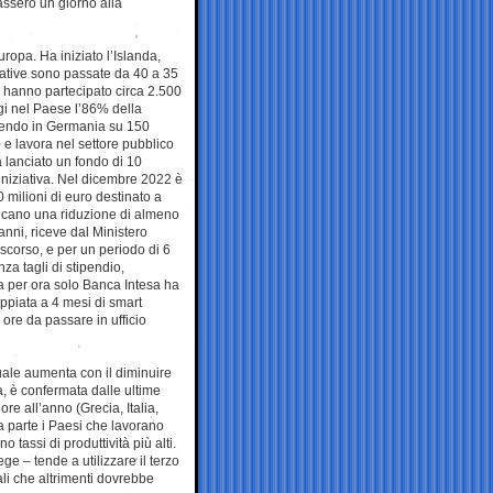
assero un giorno alla
uropa. Ha iniziato l’Islanda,
rative sono passate da 40 a 35
ale hanno partecipato circa 2.500
ggi nel Paese l’86% della
ducendo in Germania su 150
i e lavora nel settore pubblico
a lanciato un fondo di 10
’iniziativa. Nel dicembre 2022 è
 milioni di euro destinato a
icano una riduzione di almeno
nni, riceve dal Ministero
 scorso, e per un periodo di 6
za tagli di stipendio,
ia per ora solo Banca Intesa ha
oppiata a 4 mesi di smart
ore da passare in ufficio
duale aumenta con il diminuire
, è confermata dalle ultime
ore all’anno (Grecia, Italia,
ra parte i Paesi che lavorano
assi di produttività più alti.
ege – tende a utilizzare il terzo
li che altrimenti dovrebbe