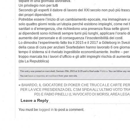
stipare in una giornata lavorativa.
Un privilegio non per tutti
Secondo gli esperti il datore di lavoro del XXI secolo non può più trasc
dei propri dipendenti.
Potrebbe essere l’inizio di un cambiamento epocale, ma immaginare un
solo quattro giorni resta un’utopia perché esistono impieghi, come nel t
sanitari o d’emergenza, che richiedono una presenza fissa sette giorni su
ai dipendenti sono richiesti sempre turni più lunghi, applicare l’orario d
aumento del personale e di conseguenza l’insostenibilità dei costi.
Lo dimostra l’esperimento fatto tra il 2015 e il 2017 a Göteborg in Svez
della casa di cura per anziani Svartedalen hanno lavorato 6 ore giorna
tempo il sistema si è rivelato ingestibile economicamente. Inoltre – per i
troppo marcata tra i lavori d’ufficio e gli altri impieghi rischia di aumen
(da La Repubblica)
This entry was posted on mercoledì, Gennaio 25th, 2023 at 11:29 and is filed under
Politica
. You can follow any re
You can
leave a response
, or
trackback
from your own site.
«
BAIARDO, IL GIOCATORE DI POKER CHE TRUCCA LE CARTE PE
PER LA VICE PRESIDENZA DEL CSM SFIDA ALL’ULTIMO VOTO T
PD) E FABIO PINELLI (L’AVVOCATO DI MORISI, AREA LEGA
Leave a Reply
You must be
logged in
to post a comment.