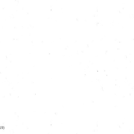
)
19)