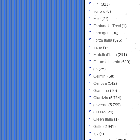
Fini
(821)
fioriere
(5)
Fitto
(27)
Fontana di Trevi
(1)
Formigoni
(90)
Forza Italia
(596)
frana
(9)
Fratelli d'Italia
(291)
Futuro e Libertà
(510)
g8
(25)
Gelmini
(68)
Genova
(542)
Giannino
(10)
Giustizia
(5.784)
governo
(5.799)
Grasso
(22)
Green Italia
(1)
Grillo
(2.941)
Idv
(4)