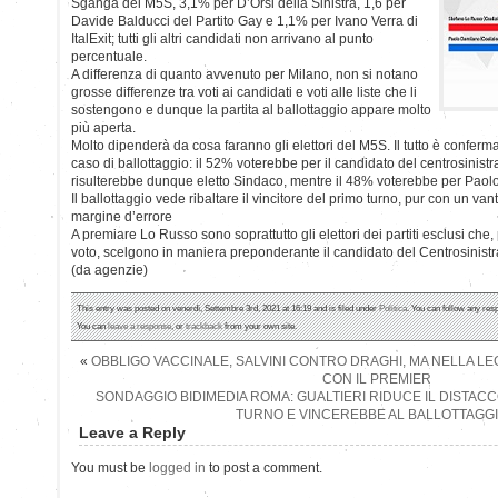
Sganga del M5S, 3,1% per D’Orsi della Sinistra, 1,6 per
Davide Balducci del Partito Gay e 1,1% per Ivano Verra di
ItalExit; tutti gli altri candidati non arrivano al punto
percentuale.
A differenza di quanto avvenuto per Milano, non si notano
grosse differenze tra voti ai candidati e voti alle liste che li
sostengono e dunque la partita al ballottaggio appare molto
più aperta.
Molto dipenderà da cosa faranno gli elettori del M5S. Il tutto è confermat
caso di ballottaggio: il 52% voterebbe per il candidato del centrosinis
risulterebbe dunque eletto Sindaco, mentre il 48% voterebbe per Paol
Il ballottaggio vede ribaltare il vincitore del primo turno, pur con un van
margine d’errore
A premiare Lo Russo sono soprattutto gli elettori dei partiti esclusi che
voto, scelgono in maniera preponderante il candidato del Centrosinistr
(da agenzie)
This entry was posted on venerdì, Settembre 3rd, 2021 at 16:19 and is filed under
Politica
. You can follow any res
You can
leave a response
, or
trackback
from your own site.
«
OBBLIGO VACCINALE, SALVINI CONTRO DRAGHI, MA NELLA LE
CON IL PREMIER
SONDAGGIO BIDIMEDIA ROMA: GUALTIERI RIDUCE IL DISTACC
TURNO E VINCEREBBE AL BALLOTTAGG
Leave a Reply
You must be
logged in
to post a comment.