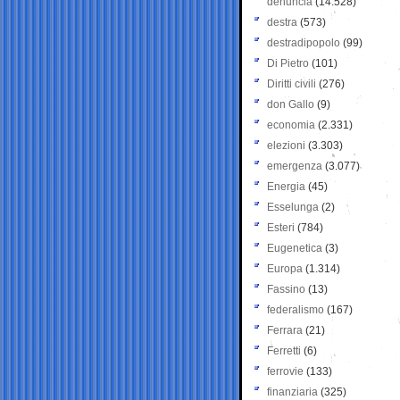
denuncia
(14.528)
destra
(573)
destradipopolo
(99)
Di Pietro
(101)
Diritti civili
(276)
don Gallo
(9)
economia
(2.331)
elezioni
(3.303)
emergenza
(3.077)
Energia
(45)
Esselunga
(2)
Esteri
(784)
Eugenetica
(3)
Europa
(1.314)
Fassino
(13)
federalismo
(167)
Ferrara
(21)
Ferretti
(6)
ferrovie
(133)
finanziaria
(325)