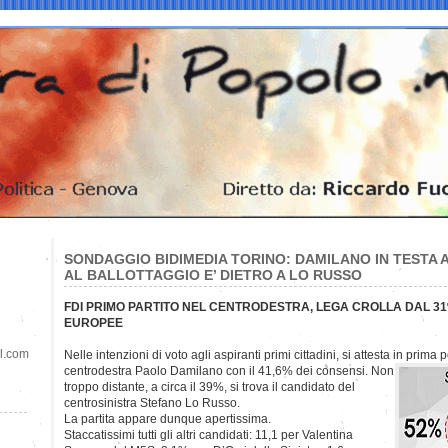
SONDAGGIO BIDIMEDIA TORINO: DAMILANO IN TESTA 
AL BALLOTTAGGIO E’ DIETRO A LO RUSSO
FDI PRIMO PARTITO NEL CENTRODESTRA, LEGA CROLLA DAL 31
EUROPEE
il.com
Nelle intenzioni di voto agli aspiranti primi cittadini, si attesta in prima 
centrodestra Paolo Damilano con il 41,6% dei consensi. Non
troppo distante, a circa il 39%, si trova il candidato del
centrosinistra Stefano Lo Russo.
La partita appare dunque apertissima.
Staccatissimi tutti gli altri candidati: 11,1 per Valentina