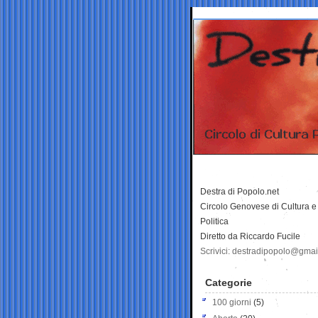
Destra di Popolo.net
Circolo Genovese di Cultura e
Politica
Diretto da Riccardo Fucile
Scrivici: destradipopolo@gma
Categorie
100 giorni
(5)