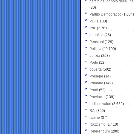
partito del popolo della libe
(30)
Partito Democratico
(1.034)
PD
(1.188)
PdL
(2.781)
pedofilia
(25)
Pensioni
(129)
Politica
(40.790)
polizia
(253)
Porto
(12)
povertà
(502)
Presepe
(14)
Primarie
(149)
Prodi
(52)
Provincia
(139)
radici e valori
(3.682)
RAI
(359)
rapine
(37)
Razzismo
(1.410)
Referendum
(200)