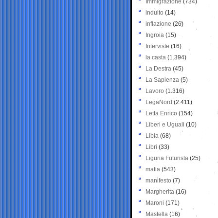
Immigrazione
(734)
indulto
(14)
inflazione
(26)
Ingroia
(15)
Interviste
(16)
la casta
(1.394)
La Destra
(45)
La Sapienza
(5)
Lavoro
(1.316)
LegaNord
(2.411)
Letta Enrico
(154)
Liberi e Uguali
(10)
Libia
(68)
Libri
(33)
Liguria Futurista
(25)
mafia
(543)
manifesto
(7)
Margherita
(16)
Maroni
(171)
Mastella
(16)