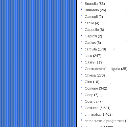
Brunetta
(83)
Burlando
(26)
Camogli
(2)
canile
(4)
Cappello
(8)
Caprotti
(2)
Caritas
(6)
carovita
(170)
casa
(247)
Casini
(119)
Centrodestra in Liguria
(35
Chiesa
(276)
Cina
(10)
Comune
(342)
Coop
(7)
Cossiga
(7)
Costume
(5.581)
criminalità
(1.402)
democratici e progressisti
(