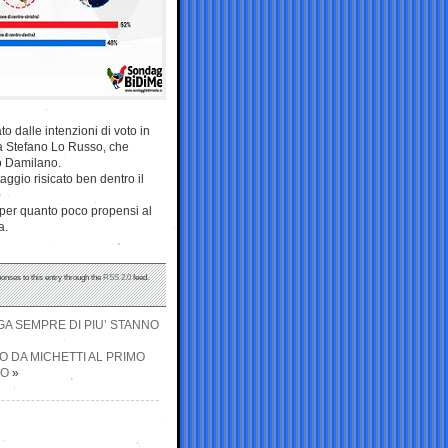
o dalle intenzioni di voto in
tra Stefano Lo Russo, che
o Damilano.
taggio risicato ben dentro il
, per quanto poco propensi al
a.
ponses to this entry through the
RSS 2.0
feed.
GA SEMPRE DI PIU’ STANNO
O DA MICHETTI AL PRIMO
IO
»