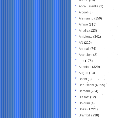
Aborto
(20)
Acca Larentia
(2)
Alcool
(3)
Alemanno
(150)
Alfano
(315)
Alitalia
(123)
Ambiente
(341)
AN
(210)
Animali
(74)
Arancioni
(2)
arte
(175)
Attentato
(329)
Auguri
(13)
Batini
(3)
Berlusconi
(4.295)
Bersani
(234)
Biasotti
(12)
Boldrini
(4)
Bossi
(1.221)
Brambilla
(38)