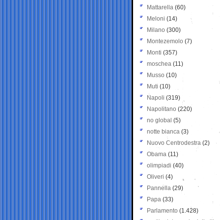
Mattarella
(60)
Meloni
(14)
Milano
(300)
Montezemolo
(7)
Monti
(357)
moschea
(11)
Musso
(10)
Muti
(10)
Napoli
(319)
Napolitano
(220)
no global
(5)
notte bianca
(3)
Nuovo Centrodestra
(2)
Obama
(11)
olimpiadi
(40)
Oliveri
(4)
Pannella
(29)
Papa
(33)
Parlamento
(1.428)