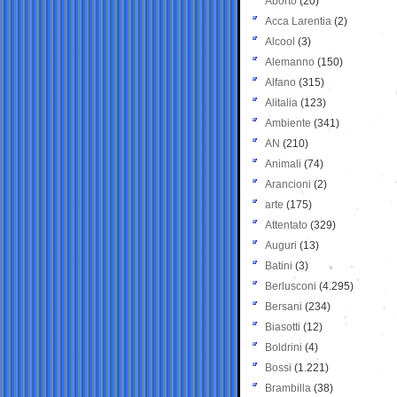
Aborto
(20)
Acca Larentia
(2)
Alcool
(3)
Alemanno
(150)
Alfano
(315)
Alitalia
(123)
Ambiente
(341)
AN
(210)
Animali
(74)
Arancioni
(2)
arte
(175)
Attentato
(329)
Auguri
(13)
Batini
(3)
Berlusconi
(4.295)
Bersani
(234)
Biasotti
(12)
Boldrini
(4)
Bossi
(1.221)
Brambilla
(38)