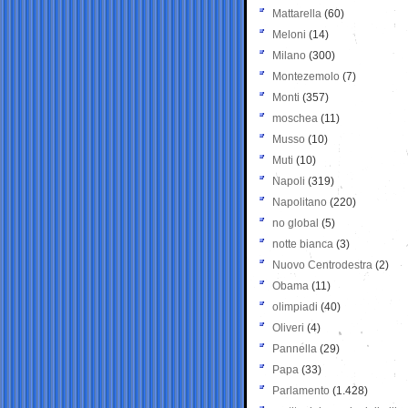
Mattarella
(60)
Meloni
(14)
Milano
(300)
Montezemolo
(7)
Monti
(357)
moschea
(11)
Musso
(10)
Muti
(10)
Napoli
(319)
Napolitano
(220)
no global
(5)
notte bianca
(3)
Nuovo Centrodestra
(2)
Obama
(11)
olimpiadi
(40)
Oliveri
(4)
Pannella
(29)
Papa
(33)
Parlamento
(1.428)