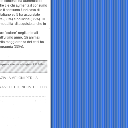
uale contesto ha aumentato il
ntre c’è chi aumenta il consumo
ece il consumo fuori casa di
n italiano su 5 ha acquistato
rra (38%) e bollicine (36%). Di
 modalità di acquisto anche in
re “calore” negli animali:
ell’ultimo anno. Gli animali
 nella maggioranza dei casi ha
compagnia (33%).
responses to this entry through the
RSS 2.0
feed.
AZIA LA MELONI PER LA
RA VECCHI E NUOVI ELETTI
»