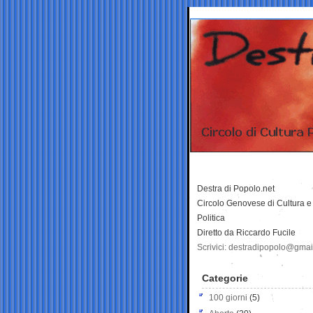
Destra di Popolo.net
Circolo Genovese di Cultura e
Politica
Diretto da Riccardo Fucile
Scrivici: destradipopolo@gma
Categorie
100 giorni
(5)