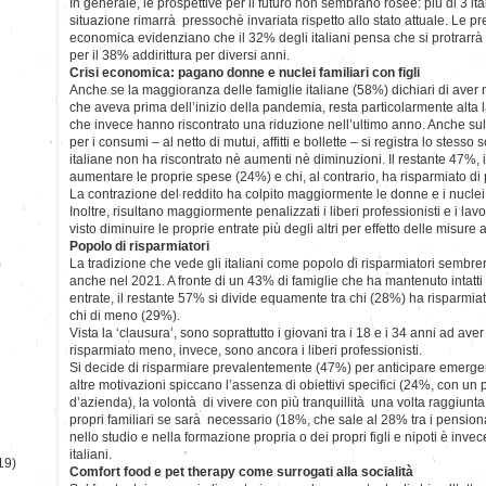
In generale, le prospettive per il futuro non sembrano rosee: più di 3 it
situazione rimarrà pressochè invariata rispetto allo stato attuale. Le prev
economica evidenziano che il 32% degli italiani pensa che si protrarrà 
per il 38% addirittura per diversi anni.
Crisi economica: pagano donne e nuclei familiari con figli
Anche se la maggioranza delle famiglie italiane (58%) dichiari di aver ma
che aveva prima dell’inizio della pandemia, resta particolarmente alta 
che invece hanno riscontrato una riduzione nell’ultimo anno. Anche sul 
per i consumi – al netto di mutui, affitti e bollette – si registra lo stesso
italiane non ha riscontrato nè aumenti nè diminuzioni. Il restante 47%, in
aumentare le proprie spese (24%) e chi, al contrario, ha risparmiato di
La contrazione del reddito ha colpito maggiormente le donne e i nuclei fa
Inoltre, risultano maggiormente penalizzati i liberi professionisti e i l
visto diminuire le proprie entrate più degli altri per effetto delle misure 
Popolo di risparmiatori
)
La tradizione che vede gli italiani come popolo di risparmiatori semb
anche nel 2021. A fronte di un 43% di famiglie che ha mantenuto intatti i 
entrate, il restante 57% si divide equamente tra chi (28%) ha risparmiato
chi di meno (29%).
Vista la ‘clausura’, sono soprattutto i giovani tra i 18 e i 34 anni ad aver
risparmiato meno, invece, sono ancora i liberi professionisti.
Si decide di risparmiare prevalentemente (47%) per anticipare emergenz
altre motivazioni spiccano l’assenza di obiettivi specifici (24%, con un p
d’azienda), la volontà di vivere con più tranquillità una volta raggiunt
propri familiari se sarà necessario (18%, che sale al 28% tra i pensiona
nello studio e nella formazione propria o dei propri figli e nipoti è inve
italiani.
19)
Comfort food e pet therapy come surrogati alla socialità