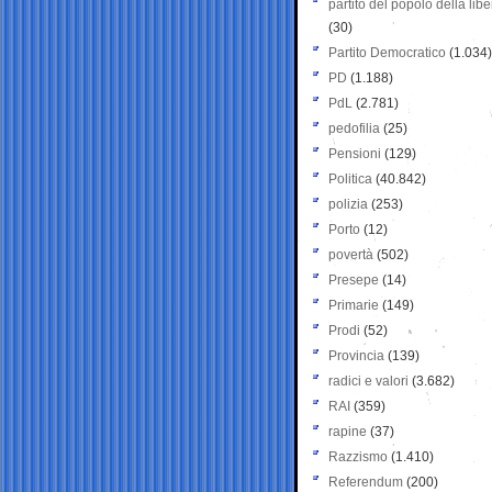
partito del popolo della libe
(30)
Partito Democratico
(1.034)
PD
(1.188)
PdL
(2.781)
pedofilia
(25)
Pensioni
(129)
Politica
(40.842)
polizia
(253)
Porto
(12)
povertà
(502)
Presepe
(14)
Primarie
(149)
Prodi
(52)
Provincia
(139)
radici e valori
(3.682)
RAI
(359)
rapine
(37)
Razzismo
(1.410)
Referendum
(200)