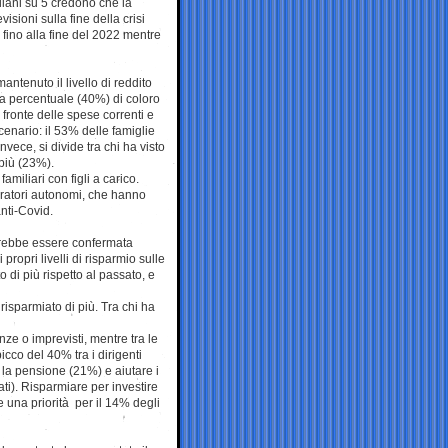
aliani su 5 credono che la
isioni sulla fine della crisi
fino alla fine del 2022 mentre
ntenuto il livello di reddito
la percentuale (40%) di coloro
fronte delle spese correnti e
 scenario: il 53% delle famiglie
vece, si divide tra chi ha visto
 più (23%).
miliari con figli a carico.
avoratori autonomi, che hanno
anti-Covid.
rerebbe essere confermata
propri livelli di risparmio sulle
 di più rispetto al passato, e
 risparmiato di più. Tra chi ha
e o imprevisti, mentre tra le
icco del 40% tra i dirigenti
a la pensione (21%) e aiutare i
ti). Risparmiare per investire
ce una priorità per il 14% degli