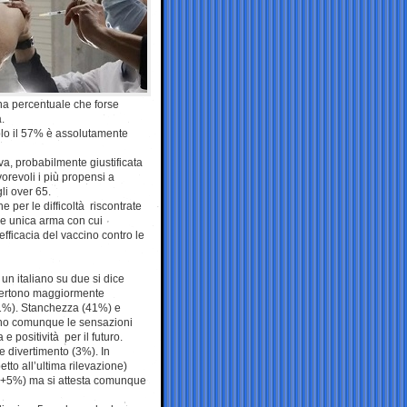
na percentuale che forse
a.
olo il 57% è assolutamente
rva, probabilmente giustificata
avorevoli i più propensi a
li over 65.
e per le difficoltà riscontrate
e unica arma con cui
efficacia del vaccino contro le
un italiano su due si dice
vvertono maggiormente
21%). Stanchezza (41%) e
ano comunque le sensazioni
e positività per il futuro.
 divertimento (3%). In
tto all’ultima rilevazione)
 (+5%) ma si attesta comunque