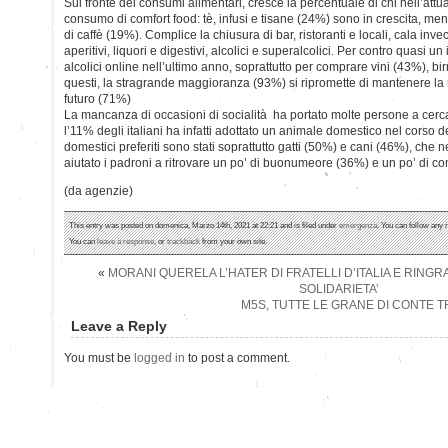
Sul fronte dei consumi alimentari, cresce la percentuale di chi nell’att
consumo di comfort food: tè, infusi e tisane (24%) sono in crescita, me
di caffè (19%). Complice la chiusura di bar, ristoranti e locali, cala inv
aperitivi, liquori e digestivi, alcolici e superalcolici. Per contro quasi u
alcolici online nell’ultimo anno, soprattutto per comprare vini (43%), bi
questi, la stragrande maggioranza (93%) si ripromette di mantenere la
futuro (71%)
La mancanza di occasioni di socialità ha portato molte persone a cerca
l’11% degli italiani ha infatti adottato un animale domestico nel corso d
domestici preferiti sono stati soprattutto gatti (50%) e cani (46%), che
aiutato i padroni a ritrovare un po’ di buonumeore (36%) e un po’ di 
(da agenzie)
This entry was posted on domenica, Marzo 14th, 2021 at 22:21 and is filed under
emergenza
. You can follow any 
You can
leave a response
, or
trackback
from your own site.
«
MORANI QUERELA L’HATER DI FRATELLI D’ITALIA E RINGR
SOLIDARIETA’
M5S, TUTTE LE GRANE DI CONTE T
Leave a Reply
You must be
logged in
to post a comment.