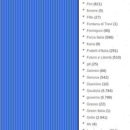
Fini
(821)
fioriere
(5)
Fitto
(27)
Fontana di Trevi
(1)
Formigoni
(90)
Forza Italia
(596)
frana
(9)
Fratelli d'Italia
(291)
Futuro e Libertà
(510)
g8
(25)
Gelmini
(68)
Genova
(542)
Giannino
(10)
Giustizia
(5.784)
governo
(5.799)
Grasso
(22)
Green Italia
(1)
Grillo
(2.941)
Idv
(4)