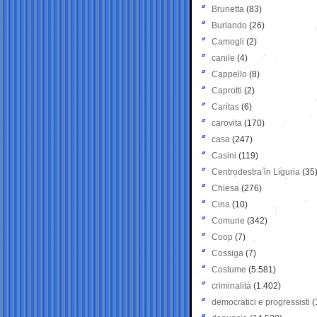
Brunetta
(83)
Burlando
(26)
Camogli
(2)
canile
(4)
Cappello
(8)
Caprotti
(2)
Caritas
(6)
carovita
(170)
casa
(247)
Casini
(119)
Centrodestra in Liguria
(35
Chiesa
(276)
Cina
(10)
Comune
(342)
Coop
(7)
Cossiga
(7)
Costume
(5.581)
criminalità
(1.402)
democratici e progressisti
(