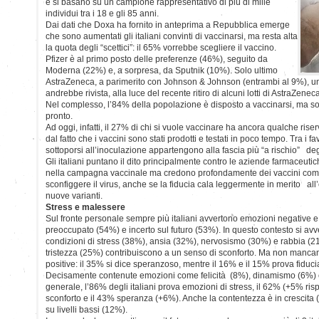
e si basano su un campione rappresentativo di più di mille
individui tra i 18 e gli 85 anni.
Dai dati che Doxa ha fornito in anteprima a Repubblica emerge
che sono aumentati gli italiani convinti di vaccinarsi, ma resta alta
la quota degli “scettici”: il 65% vorrebbe scegliere il vaccino.
Pfizer è al primo posto delle preferenze (46%), seguito da
Moderna (22%) e, a sorpresa, da Sputnik (10%). Solo ultimo
AstraZeneca, a parimerito con Johnson & Johnson (entrambi al 9%), u
andrebbe rivista, alla luce del recente ritiro di alcuni lotti di AstraZenec
Nel complesso, l’84% della popolazione è disposto a vaccinarsi, ma s
pronto.
Ad oggi, infatti, il 27% di chi si vuole vaccinare ha ancora qualche rise
dal fatto che i vaccini sono stati prodotti e testati in poco tempo. Tra i f
sottoporsi all’inoculazione appartengono alla fascia più “a rischio” deg
Gli italiani puntano il dito principalmente contro le aziende farmaceutich
nella campagna vaccinale ma credono profondamente dei vaccini com
sconfiggere il virus, anche se la fiducia cala leggermente in merito all’
nuove varianti.
Stress e malessere
Sul fronte personale sempre più italiani avvertono emozioni negative e 
preoccupato (54%) e incerto sul futuro (53%). In questo contesto si a
condizioni di stress (38%), ansia (32%), nervosismo (30%) e rabbia (
tristezza (25%) contribuiscono a un senso di sconforto. Ma non manc
positive: il 35% si dice speranzoso, mentre il 16% e il 15% prova fiducia 
Decisamente contenute emozioni come felicità (8%), dinamismo (6%) e
generale, l’86% degli italiani prova emozioni di stress, il 62% (+5% rispe
sconforto e il 43% speranza (+6%). Anche la contentezza è in crescita
su livelli bassi (12%).