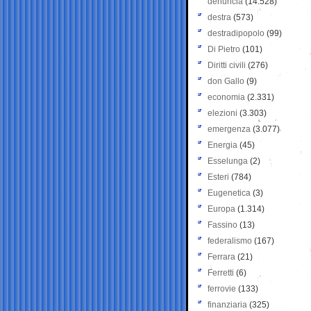
denuncia
(14.528)
destra
(573)
destradipopolo
(99)
Di Pietro
(101)
Diritti civili
(276)
don Gallo
(9)
economia
(2.331)
elezioni
(3.303)
emergenza
(3.077)
Energia
(45)
Esselunga
(2)
Esteri
(784)
Eugenetica
(3)
Europa
(1.314)
Fassino
(13)
federalismo
(167)
Ferrara
(21)
Ferretti
(6)
ferrovie
(133)
finanziaria
(325)