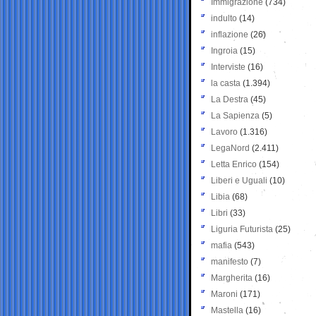
Immigrazione
(734)
indulto
(14)
inflazione
(26)
Ingroia
(15)
Interviste
(16)
la casta
(1.394)
La Destra
(45)
La Sapienza
(5)
Lavoro
(1.316)
LegaNord
(2.411)
Letta Enrico
(154)
Liberi e Uguali
(10)
Libia
(68)
Libri
(33)
Liguria Futurista
(25)
mafia
(543)
manifesto
(7)
Margherita
(16)
Maroni
(171)
Mastella
(16)