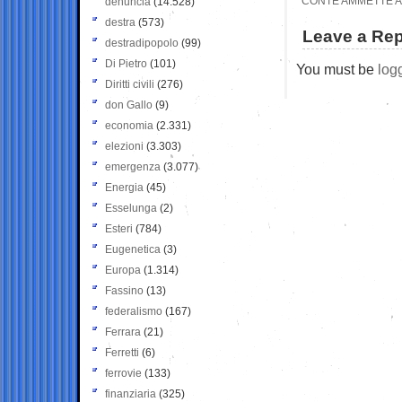
CONTE AMMETTE AL 
denuncia
(14.528)
destra
(573)
Leave a Rep
destradipopolo
(99)
Di Pietro
(101)
You must be
log
Diritti civili
(276)
don Gallo
(9)
economia
(2.331)
elezioni
(3.303)
emergenza
(3.077)
Energia
(45)
Esselunga
(2)
Esteri
(784)
Eugenetica
(3)
Europa
(1.314)
Fassino
(13)
federalismo
(167)
Ferrara
(21)
Ferretti
(6)
ferrovie
(133)
finanziaria
(325)