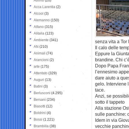
Aborto
(20)
Acca Larentia
(2)
Alcool
(3)
Alemanno
(150)
Alfano
(315)
Alitalia
(123)
Ambiente
(341)
senza vita a Tor 
AN
(210)
Il calo delle te
Eppure la Giunta
Animali
(74)
brandine. Chi c’
Arancioni
(2)
Dopo Papa Franc
arte
(175)
l’ennesimo appel
Attentato
(329)
dare aiuto a ques
Auguri
(13)
gelo. Interviene 
Batini
(3)
tace.
Berlusconi
(4.295)
Anzi, se possibi
Bersani
(234)
sotto il tappeto
Biasotti
(12)
Alla stazione Os
Boldrini
(4)
sulle panchine: c
Bossi
(1.221)
Idem in via Giov
vecchie panchine 
Brambilla
(38)