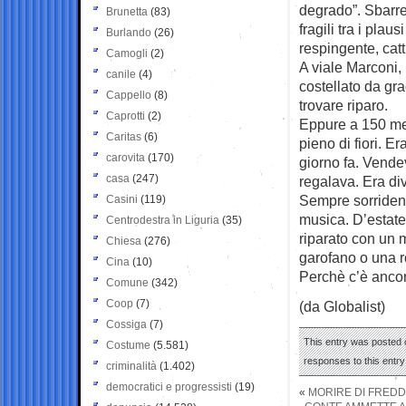
degrado”. Sbarre 
Brunetta
(83)
fragili tra i pla
Burlando
(26)
respingente, catt
Camogli
(2)
A viale Marconi, 
canile
(4)
costellato da gr
Cappello
(8)
trovare riparo.
Caprotti
(2)
Eppure a 150 met
Caritas
(6)
pieno di fiori. E
carovita
(170)
giorno fa. Vendev
casa
(247)
regalava. Era di
Sempre sorrident
Casini
(119)
musica. D’estate
Centrodestra in Liguria
(35)
riparato con un 
Chiesa
(276)
garofano o una r
Cina
(10)
Perchè c’è ancor
Comune
(342)
Coop
(7)
(da Globalist)
Cossiga
(7)
This entry was posted o
Costume
(5.581)
responses to this entr
criminalità
(1.402)
democratici e progressisti
(19)
«
MORIRE DI FREDD