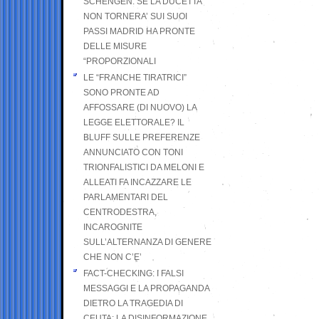
SCHENGEN. SE LA DUCETTA
NON TORNERA’ SUI SUOI
PASSI MADRID HA PRONTE
DELLE MISURE
“PROPORZIONALI
LE “FRANCHE TIRATRICI”
SONO PRONTE AD
AFFOSSARE (DI NUOVO) LA
LEGGE ELETTORALE? IL
BLUFF SULLE PREFERENZE
ANNUNCIATO CON TONI
TRIONFALISTICI DA MELONI E
ALLEATI FA INCAZZARE LE
PARLAMENTARI DEL
CENTRODESTRA,
INCAROGNITE
SULL’ALTERNANZA DI GENERE
CHE NON C’E’
FACT-CHECKING: I FALSI
MESSAGGI E LA PROPAGANDA
DIETRO LA TRAGEDIA DI
CEUTA: LA DISINFORMAZIONE