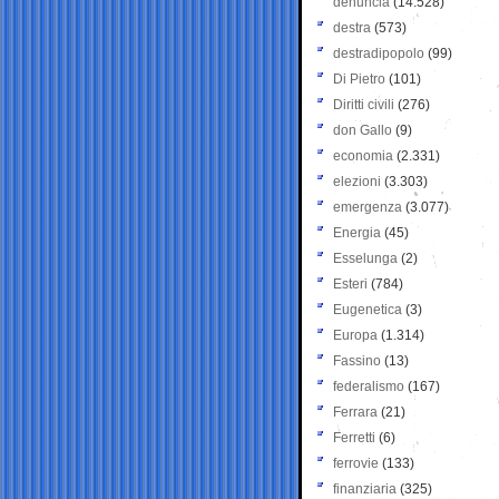
denuncia
(14.528)
destra
(573)
destradipopolo
(99)
Di Pietro
(101)
Diritti civili
(276)
don Gallo
(9)
economia
(2.331)
elezioni
(3.303)
emergenza
(3.077)
Energia
(45)
Esselunga
(2)
Esteri
(784)
Eugenetica
(3)
Europa
(1.314)
Fassino
(13)
federalismo
(167)
Ferrara
(21)
Ferretti
(6)
ferrovie
(133)
finanziaria
(325)