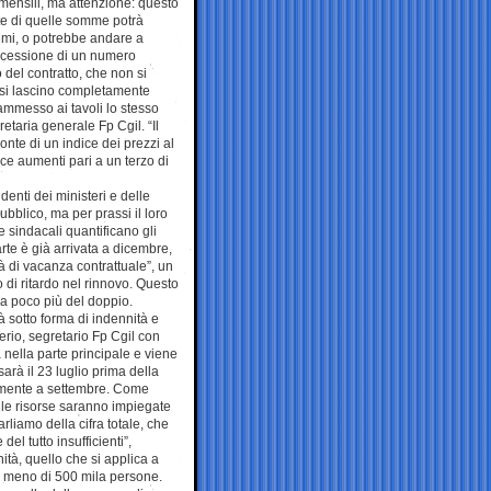
o mensili, ma attenzione: questo
rte di quelle somme potrà
remi, o potrebbe andare a
oncessione di un numero
 del contratto, che non si
n si lascino completamente
a ammesso ai tavoli lo stesso
taria generale Fp Cgil. “Il
onte di un indice dei prezzi al
sce aumenti pari a un terzo di
ndenti dei ministeri e delle
bblico, ma per prassi il loro
me sindacali quantificano gli
rte è già arrivata a dicembre,
 di vacanza contrattuale”, un
 di ritardo nel rinnovo. Questo
 a poco più del doppio.
 sotto forma di indennità e
erio, segretario Fp Cgil con
 nella parte principale e viene
sarà il 23 luglio prima della
ttamente a settembre. Come
e le risorse saranno impiegate
arliamo della cifra totale, che
el tutto insufficienti”,
ità, quello che si applica a
co meno di 500 mila persone.