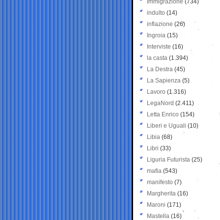
Immigrazione
(734)
indulto
(14)
inflazione
(26)
Ingroia
(15)
Interviste
(16)
la casta
(1.394)
La Destra
(45)
La Sapienza
(5)
Lavoro
(1.316)
LegaNord
(2.411)
Letta Enrico
(154)
Liberi e Uguali
(10)
Libia
(68)
Libri
(33)
Liguria Futurista
(25)
mafia
(543)
manifesto
(7)
Margherita
(16)
Maroni
(171)
Mastella
(16)