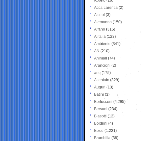
Aborto
(20)
Acca Larentia
(2)
Alcool
(3)
Alemanno
(150)
Alfano
(315)
Alitalia
(123)
Ambiente
(341)
AN
(210)
Animali
(74)
Arancioni
(2)
arte
(175)
Attentato
(329)
Auguri
(13)
Batini
(3)
Berlusconi
(4.295)
Bersani
(234)
Biasotti
(12)
Boldrini
(4)
Bossi
(1.221)
Brambilla
(38)