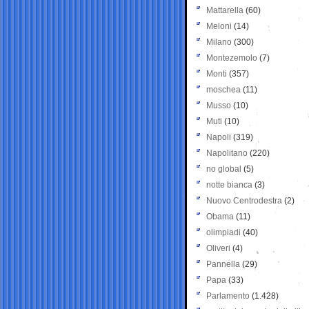
Mattarella
(60)
Meloni
(14)
Milano
(300)
Montezemolo
(7)
Monti
(357)
moschea
(11)
Musso
(10)
Muti
(10)
Napoli
(319)
Napolitano
(220)
no global
(5)
notte bianca
(3)
Nuovo Centrodestra
(2)
Obama
(11)
olimpiadi
(40)
Oliveri
(4)
Pannella
(29)
Papa
(33)
Parlamento
(1.428)