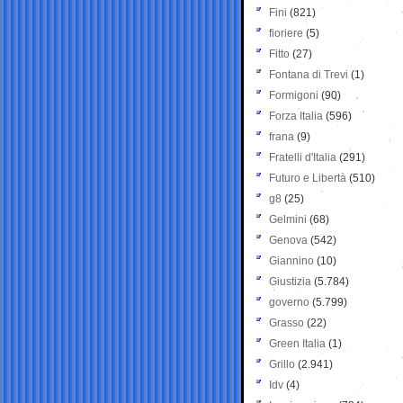
Fini
(821)
fioriere
(5)
Fitto
(27)
Fontana di Trevi
(1)
Formigoni
(90)
Forza Italia
(596)
frana
(9)
Fratelli d'Italia
(291)
Futuro e Libertà
(510)
g8
(25)
Gelmini
(68)
Genova
(542)
Giannino
(10)
Giustizia
(5.784)
governo
(5.799)
Grasso
(22)
Green Italia
(1)
Grillo
(2.941)
Idv
(4)