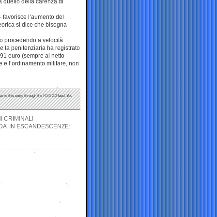
a quello della carenza di
 – favorisce l’aumento del
teorica si dice che bisogna
anno procedendo a velocità
e la penitenziaria ha registrato
91 euro (sempre al netto
te e l’ordinamento militare, non
s to this entry through the
RSS 2.0
feed. You
I CRIMINALI
DA’ IN ESCANDESCENZE: