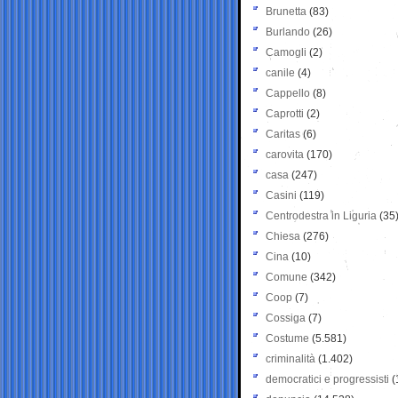
Brunetta
(83)
Burlando
(26)
Camogli
(2)
canile
(4)
Cappello
(8)
Caprotti
(2)
Caritas
(6)
carovita
(170)
casa
(247)
Casini
(119)
Centrodestra in Liguria
(35
Chiesa
(276)
Cina
(10)
Comune
(342)
Coop
(7)
Cossiga
(7)
Costume
(5.581)
criminalità
(1.402)
democratici e progressisti
(