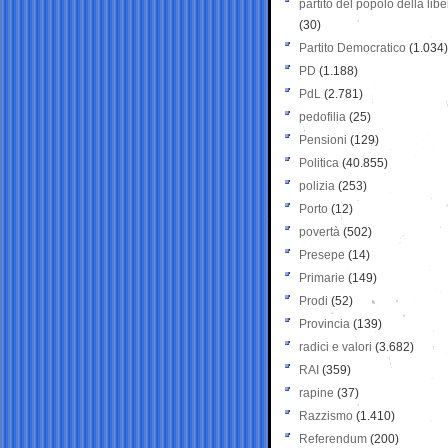
partito del popolo della libe
(30)
Partito Democratico
(1.034)
PD
(1.188)
PdL
(2.781)
pedofilia
(25)
Pensioni
(129)
Politica
(40.855)
polizia
(253)
Porto
(12)
povertà
(502)
Presepe
(14)
Primarie
(149)
Prodi
(52)
Provincia
(139)
radici e valori
(3.682)
RAI
(359)
rapine
(37)
Razzismo
(1.410)
Referendum
(200)