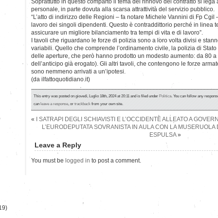
Soprattutto in questo comparto il tema del rinnovo del contratto si lega 
personale, in parte dovuta alla scarsa attrattività del servizio pubblico.
“L’atto di indirizzo delle Regioni – fa notare Michele Vannini di Fp Cgil
lavoro dei singoli dipendenti. Questo è contraddittorio perché in linea 
assicurare un migliore bilanciamento tra tempi di vita e di lavoro”.
I tavoli che riguardano le forze di polizia sono a loro volta divisi e st
variabili. Quello che comprende l’ordinamento civile, la polizia di Stato 
delle aperture, che però hanno prodotto un modesto aumento: da 80 a 
dell’anticipo già erogato). Gli altri tavoli, che contengono le forze arma
sono nemmeno arrivati a un’ipotesi.
(da ilfattoquotidiano.it)
This entry was posted on giovedì, Luglio 18th, 2024 at 20:11 and is filed under
Politica
. You can follow any response
can
leave a response
, or
trackback
from your own site.
)
«
I SATRAPI DEGLI SCHIAVISTI E L’OCCIDENTE ALLEATO A GOVERN
L’EURODEPUTATA SOVRANISTA IN AULA CON LA MUSERUOLA 
ESPULSA
»
Leave a Reply
You must be
logged in
to post a comment.
19)