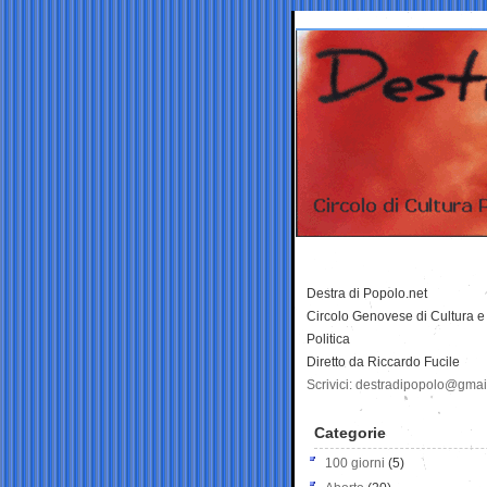
Destra di Popolo.net
Circolo Genovese di Cultura e
Politica
Diretto da Riccardo Fucile
Scrivici: destradipopolo@gma
Categorie
100 giorni
(5)