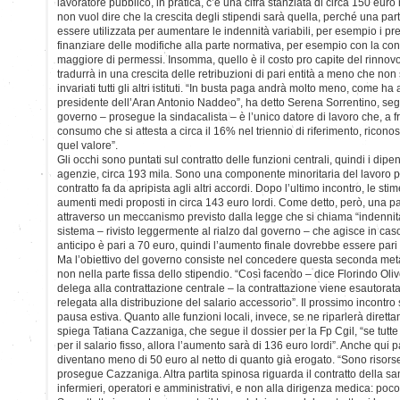
lavoratore pubblico, in pratica, c’è una cifra stanziata di circa 150 eur
non vuol dire che la crescita degli stipendi sarà quella, perché una pa
essere utilizzata per aumentare le indennità variabili, per esempio i p
finanziare delle modifiche alla parte normativa, per esempio con la c
maggiore di permessi. Insomma, quello è il costo pro capite del rinnovo
tradurrà in una crescita delle retribuzioni di pari entità a meno che no
invariati tutti gli altri istituti. “In busta paga andrà molto meno, come h
presidente dell’Aran Antonio Naddeo”, ha detto Serena Sorrentino, segre
governo – prosegue la sindacalista – è l’unico datore di lavoro che, a fr
consumo che si attesta a circa il 16% nel triennio di riferimento, ricono
quel valore”.
Gli occhi sono puntati sul contratto delle funzioni centrali, quindi i dipe
agenzie, circa 193 mila. Sono una componente minoritaria del lavoro pu
contratto fa da apripista agli altri accordi. Dopo l’ultimo incontro, le sti
aumenti medi proposti in circa 143 euro lordi. Come detto, però, una pa
attraverso un meccanismo previsto dalla legge che si chiama “indennità
sistema – rivisto leggermente al rialzo dal governo – che agisce in caso
anticipo è pari a 70 euro, quindi l’aumento finale dovrebbe essere pari
Ma l’obiettivo del governo consiste nel concedere questa seconda metà
non nella parte fissa dello stipendio. “Così facendo – dice Florindo Oliv
delega alla contrattazione centrale – la contrattazione viene esautorata
relegata alla distribuzione del salario accessorio”. Il prossimo incontro 
pausa estiva. Quanto alle funzioni locali, invece, se ne riparlerà dire
spiega Tatiana Cazzaniga, che segue il dossier per la Fp Cgil, “se tutt
per il salario fisso, allora l’aumento sarà di 136 euro lordi”. Anche qui p
diventano meno di 50 euro al netto di quanto già erogato. “Sono risorse d
prosegue Cazzaniga. Altra partita spinosa riguarda il contratto della san
infermieri, operatori e amministrativi, e non alla dirigenza medica: po