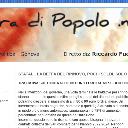
STATALI, LA BEFFA DEL RINNOVO, POCHI SOLDI, SOLO 
TRATTATIVA SUL CONTRATTO: 80 EURO LORDI AL MESE BEN LON
Nelle intenzioni del governo, una volta terminate le trattative per i rinno
stanno tenendo in queste settimane, gli stipendi dei dipendenti pubblic
il.com
potranno crescere al massimo di altri 80 o 90 euro lordi al mese. Un
incremento in busta paga che, sommato a quello già arrivato a dicemb
in modo più o meno automatico, raggiungerà il 5,78% di aumento,
percentuale ben lontana da quella dell’inflazione.
Insomma, queste sono le risorse e con queste bisogna rinnovare i
contratti collettivi dei vari comparti per il triennio 2022/2024. Per ogni