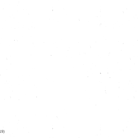
)
19)