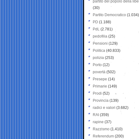
partito del popolo della libe
(30)
Partito Democratico
(1.034)
PD
(1.188)
PdL
(2.781)
pedofilia
(25)
Pensioni
(129)
Politica
(40.833)
polizia
(253)
Porto
(12)
povertà
(502)
Presepe
(14)
Primarie
(149)
Prodi
(52)
Provincia
(139)
radici e valori
(3.682)
RAI
(359)
rapine
(37)
Razzismo
(1.410)
Referendum
(200)