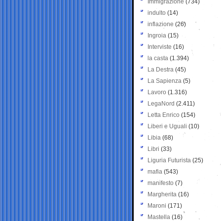
Immigrazione
(734)
indulto
(14)
inflazione
(26)
Ingroia
(15)
Interviste
(16)
la casta
(1.394)
La Destra
(45)
La Sapienza
(5)
Lavoro
(1.316)
LegaNord
(2.411)
Letta Enrico
(154)
Liberi e Uguali
(10)
Libia
(68)
Libri
(33)
Liguria Futurista
(25)
mafia
(543)
manifesto
(7)
Margherita
(16)
Maroni
(171)
Mastella
(16)