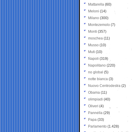
Mattarella
(60)
Meloni
(14)
Milano
(300)
Montezemolo
(7)
Monti
(357)
moschea
(11)
Musso
(10)
Muti
(10)
Napoli
(319)
Napolitano
(220)
no global
(5)
notte bianca
(3)
Nuovo Centrodestra
(2)
Obama
(11)
olimpiadi
(40)
Oliveri
(4)
Pannella
(29)
Papa
(33)
Parlamento
(1.428)