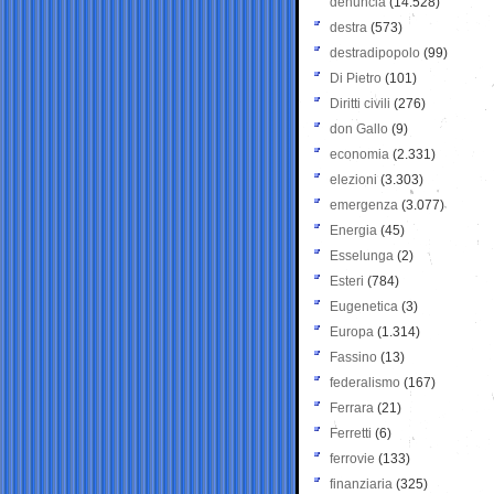
denuncia
(14.528)
destra
(573)
destradipopolo
(99)
Di Pietro
(101)
Diritti civili
(276)
don Gallo
(9)
economia
(2.331)
elezioni
(3.303)
emergenza
(3.077)
Energia
(45)
Esselunga
(2)
Esteri
(784)
Eugenetica
(3)
Europa
(1.314)
Fassino
(13)
federalismo
(167)
Ferrara
(21)
Ferretti
(6)
ferrovie
(133)
finanziaria
(325)