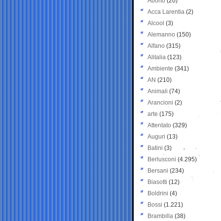
Aborto
(20)
Acca Larentia
(2)
Alcool
(3)
Alemanno
(150)
Alfano
(315)
Alitalia
(123)
Ambiente
(341)
AN
(210)
Animali
(74)
Arancioni
(2)
arte
(175)
Attentato
(329)
Auguri
(13)
Batini
(3)
Berlusconi
(4.295)
Bersani
(234)
Biasotti
(12)
Boldrini
(4)
Bossi
(1.221)
Brambilla
(38)