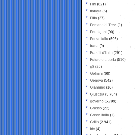
Fini
(821)
fioriere
(5)
Fitto
(27)
Fontana di Trevi
(1)
Formigoni
(90)
Forza Italia
(596)
frana
(9)
Fratelli d'Italia
(291)
Futuro e Libertà
(510)
g8
(25)
Gelmini
(68)
Genova
(542)
Giannino
(10)
Giustizia
(5.784)
governo
(5.799)
Grasso
(22)
Green Italia
(1)
Grillo
(2.941)
Idv
(4)