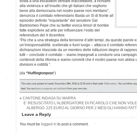
sosta a una escalation verbale inaccettabile, a richiami
alla violenza e all’insulto che gli italiani che vogliono
bene alla democrazia nel nostro paese non meritano”,
denuncia il comitato referendario Basta un Sì di fronte all
episodio definito “inquietante” del senatore Gal
Bartolomeo Pepe che su twitter evoca timori di bombe
fatte esplodere ad arte per influenzare l’esito del
referendum del 4 dicembre.
“Più che a una strategia della tensione d’altri tempi, da queste parole
un’irresponsabilità scellerate e fuori luogo – attacca il comitato refer
dichiarazioni rilasciate da un membro delle istituzioni degno di rappres
tutti – conclude il comitato – siamo impegnati a condurre una campagn
contenuti della riforma e siamo convinti che il nostro paese non abbia 
divisioni e ostilità “.
(da
“Huffingtonpost
“)
This entry was posted on lunedì, Novembre 28th, 2016 at 22:30 and is filed under
Referendum
. You can follow an
feed. You can
leave a response
, or
trackback
from your own site.
«
CANTONE INDAGA SU MARRA
E’ RESUSCITATO L’ALBERGATORE DI FICAROLO CHE NON VOLE
ALBERGO: 225 EURO AL GIORNO PER 2 MESI GLI HANNO FAT
Leave a Reply
You must be
logged in
to post a comment.