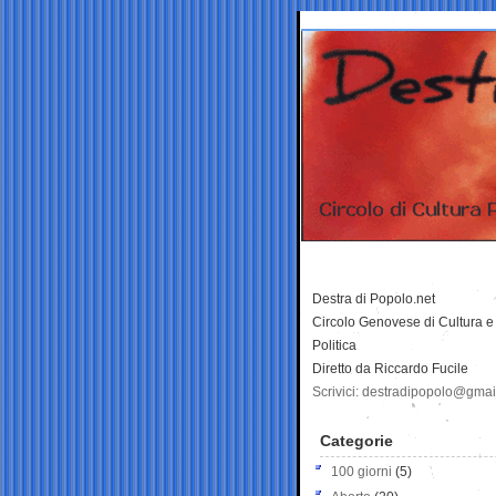
Destra di Popolo.net
Circolo Genovese di Cultura e
Politica
Diretto da Riccardo Fucile
Scrivici: destradipopolo@gma
Categorie
100 giorni
(5)