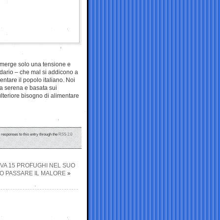
 emerge solo una tensione e
endario – che mal si addicono a
entare il popolo italiano. Noi
a serena e basata sui
ulteriore bisogno di alimentare
y responses to this entry through the
RSS 2.0
VA 15 PROFUGHI NEL SUO
TO PASSARE IL MALORE
»