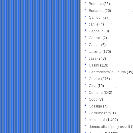
Brunetta
(83)
Burlando
(26)
Camogli
(2)
canile
(4)
Cappello
(8)
Caprotti
(2)
Caritas
(6)
carovita
(170)
casa
(247)
Casini
(119)
Centrodestra in Liguria
(35
Chiesa
(276)
Cina
(10)
Comune
(342)
Coop
(7)
Cossiga
(7)
Costume
(5.581)
criminalità
(1.402)
democratici e progressisti
(