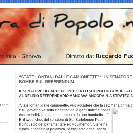
“STATE LONTANI DALLE CAMIONETTE”: UN SENATORE 
BOMBE SUL REFERENDUM
IL SENATORE DI GAL PEPE IPOTIZZA LO SCOPPIO DI BOMBE FA
AL DELIRIO REFERENDARIO MANCAVA ANCORA “LA STRATEGIA
il.com
“State lontani dalle camionette. Può accadere che la settimana prima 
cui il governo va sotto il destino delle genti italiche possa
essere indirizzato da una bomba o da una bombetta…”.
E’ il tweet choc del senatore di Gal Bartolomeo Pepe.
Il cinguettio del parlamentare ex Movimento 5 Stelle ha
subito innescato la polemica. “Assistiamo ormai senza