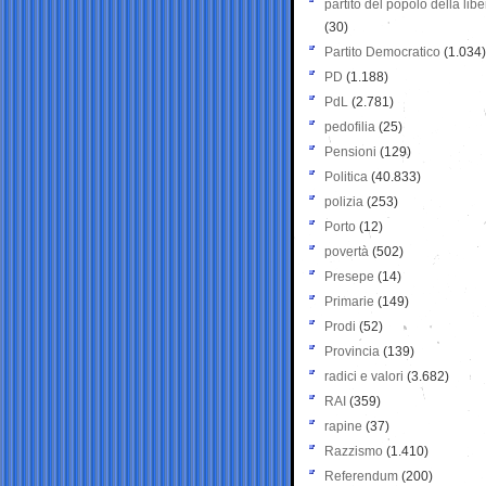
partito del popolo della libe
(30)
Partito Democratico
(1.034)
PD
(1.188)
PdL
(2.781)
pedofilia
(25)
Pensioni
(129)
Politica
(40.833)
polizia
(253)
Porto
(12)
povertà
(502)
Presepe
(14)
Primarie
(149)
Prodi
(52)
Provincia
(139)
radici e valori
(3.682)
RAI
(359)
rapine
(37)
Razzismo
(1.410)
Referendum
(200)