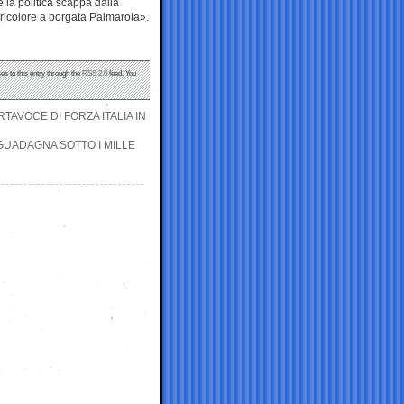
 la politica scappa dalla
ricolore a borgata Palmarola».
es to this entry through the
RSS 2.0
feed. You
AVOCE DI FORZA ITALIA IN
 GUADAGNA SOTTO I MILLE