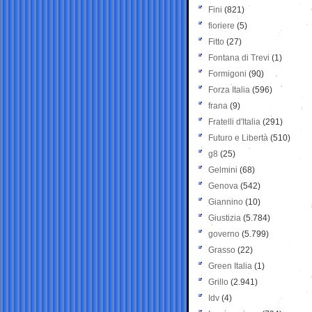
Fini
(821)
fioriere
(5)
Fitto
(27)
Fontana di Trevi
(1)
Formigoni
(90)
Forza Italia
(596)
frana
(9)
Fratelli d'Italia
(291)
Futuro e Libertà
(510)
g8
(25)
Gelmini
(68)
Genova
(542)
Giannino
(10)
Giustizia
(5.784)
governo
(5.799)
Grasso
(22)
Green Italia
(1)
Grillo
(2.941)
Idv
(4)