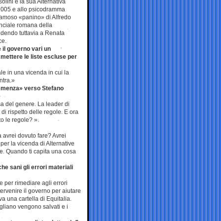
lini e la sua Alternativa
l 2005 e allo psicodramma
 famoso «panino» di Alfredo
vinciale romana della
dendo tuttavia a Renata
ce.
 il governo vari un
ettere le liste escluse per
le in una vicenda in cui la
ntra.»
lemenza» verso Stefano
a del genere. La leader di
 di rispetto delle regole. E ora
o le regole? ».
a avrei dovuto fare? Avrei
per la vicenda di Alternative
le. Quando ti capita una cosa
e sani gli errori materiali
 per rimediare agli errori
tervenire il governo per aiutare
a una cartella di Equitalia.
gliano vengono salvati e i