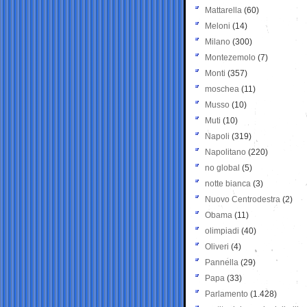
Mattarella
(60)
Meloni
(14)
Milano
(300)
Montezemolo
(7)
Monti
(357)
moschea
(11)
Musso
(10)
Muti
(10)
Napoli
(319)
Napolitano
(220)
no global
(5)
notte bianca
(3)
Nuovo Centrodestra
(2)
Obama
(11)
olimpiadi
(40)
Oliveri
(4)
Pannella
(29)
Papa
(33)
Parlamento
(1.428)