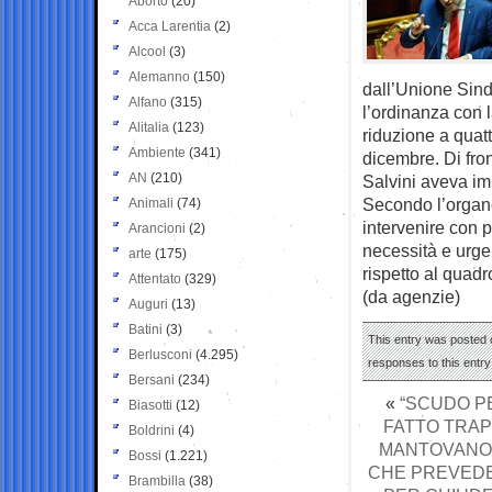
Aborto
(20)
Acca Larentia
(2)
Alcool
(3)
Alemanno
(150)
dall’Unione Sind
Alfano
(315)
l’ordinanza con l
Alitalia
(123)
riduzione a quat
Ambiente
(341)
dicembre. Di front
AN
(210)
Salvini aveva im
Secondo l’organo
Animali
(74)
intervenire con p
Arancioni
(2)
necessità e urg
arte
(175)
rispetto al quad
Attentato
(329)
(da agenzie)
Auguri
(13)
Batini
(3)
This entry was posted o
Berlusconi
(4.295)
responses to this entr
Bersani
(234)
«
“SCUDO PE
Biasotti
(12)
FATTO TRAPE
Boldrini
(4)
MANTOVANO,
Bossi
(1.221)
CHE PREVEDE 
Brambilla
(38)