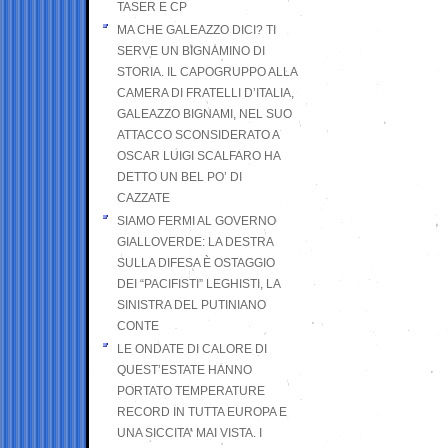
TASER E CP
MA CHE GALEAZZO DICI? TI
SERVE UN BIGNAMINO DI
STORIA. IL CAPOGRUPPO ALLA
CAMERA DI FRATELLI D’ITALIA,
GALEAZZO BIGNAMI, NEL SUO
ATTACCO SCONSIDERATO A
OSCAR LUIGI SCALFARO HA
DETTO UN BEL PO’ DI
CAZZATE
SIAMO FERMI AL GOVERNO
GIALLOVERDE: LA DESTRA
SULLA DIFESA È OSTAGGIO
DEI “PACIFISTI” LEGHISTI, LA
SINISTRA DEL PUTINIANO
CONTE
LE ONDATE DI CALORE DI
QUEST’ESTATE HANNO
PORTATO TEMPERATURE
RECORD IN TUTTA EUROPA E
UNA SICCITA’ MAI VISTA. I