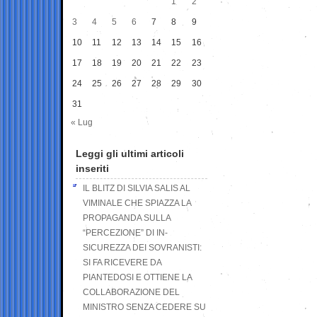
1
2
3
4
5
6
7
8
9
10
11
12
13
14
15
16
17
18
19
20
21
22
23
24
25
26
27
28
29
30
31
« Lug
Leggi gli ultimi articoli
inseriti
IL BLITZ DI SILVIA SALIS AL
VIMINALE CHE SPIAZZA LA
PROPAGANDA SULLA
“PERCEZIONE” DI IN-
SICUREZZA DEI SOVRANISTI:
SI FA RICEVERE DA
PIANTEDOSI E OTTIENE LA
COLLABORAZIONE DEL
MINISTRO SENZA CEDERE SU