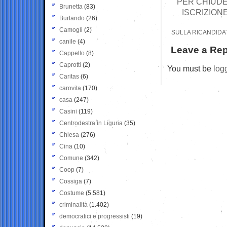
PER CHIUDER
Brunetta
(83)
ISCRIZION
Burlando
(26)
Camogli
(2)
SULLA RICANDIDAT
canile
(4)
Leave a Rep
Cappello
(8)
Caprotti
(2)
You must be
log
Caritas
(6)
carovita
(170)
casa
(247)
Casini
(119)
Centrodestra in Liguria
(35)
Chiesa
(276)
Cina
(10)
Comune
(342)
Coop
(7)
Cossiga
(7)
Costume
(5.581)
criminalità
(1.402)
democratici e progressisti
(19)