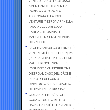
VENEZUELANO .IL COLOSSO
AMERICANO CHEVRON HA
RADDOPPIATO L’AREA
ASSEGNATA ALLA JOINT
VENTURE “PETROPIAR” NELLA
FASCIA DELL’ORINOCO,
L’AREA CHE OSPITA LE
MAGGIORI RISERVE MONDIALI
DI GREGGIO
LA GERMANIA SI CONFERMA IL
VENTRE MOLLE DELL’EUROPA
(PER LA GIOIA DI PUTIN). COME
MAI I TEDESCHI NON
VOGLIONO AMMETTERE CHE
DIETRO AL CASO DEL DRONE
PIENO DI ESPLOSIVO
RINVENUTO ALL’AEROPORTO
DI LIPSIA C’È LA RUSSIA?
GIULIANO FERRARA: ’CHE
COSA C’È SOTTO DIETRO
DAVANTI A LATO DEL “SIGNOR