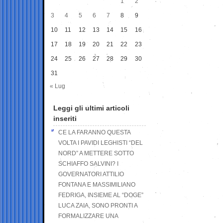
1
2
3
4
5
6
7
8
9
10
11
12
13
14
15
16
17
18
19
20
21
22
23
24
25
26
27
28
29
30
31
« Lug
Leggi gli ultimi articoli
inseriti
CE LA FARANNO QUESTA
VOLTA I PAVIDI LEGHISTI “DEL
NORD” A METTERE SOTTO
SCHIAFFO SALVINI? I
GOVERNATORI ATTILIO
FONTANA E MASSIMILIANO
FEDRIGA, INSIEME AL “DOGE”
LUCA ZAIA, SONO PRONTI A
FORMALIZZARE UNA