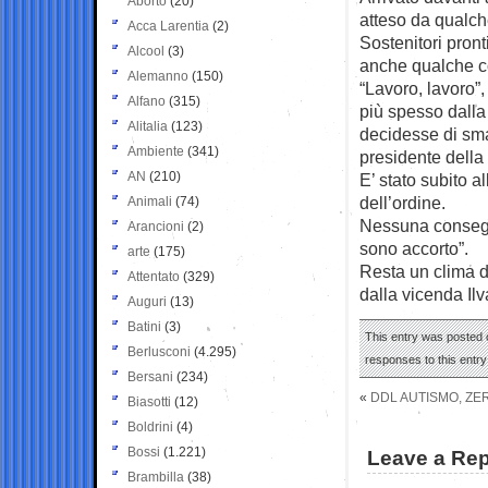
Aborto
(20)
atteso da qualch
Acca Larentia
(2)
Sostenitori pront
Alcool
(3)
anche qualche c
Alemanno
(150)
“Lavoro, lavoro”, 
Alfano
(315)
più spesso dalla
Alitalia
(123)
decidesse di smar
Ambiente
(341)
presidente della
AN
(210)
E’ stato subito a
dell’ordine.
Animali
(74)
Nessuna consegu
Arancioni
(2)
sono accorto”.
arte
(175)
Resta un clima d
Attentato
(329)
dalla vicenda Il
Auguri
(13)
Batini
(3)
This entry was posted o
Berlusconi
(4.295)
responses to this entr
Bersani
(234)
«
DDL AUTISMO, ZE
Biasotti
(12)
Boldrini
(4)
Bossi
(1.221)
Leave a Rep
Brambilla
(38)