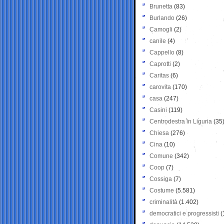
Brunetta
(83)
Burlando
(26)
Camogli
(2)
canile
(4)
Cappello
(8)
Caprotti
(2)
Caritas
(6)
carovita
(170)
casa
(247)
Casini
(119)
Centrodestra in Liguria
(35
Chiesa
(276)
Cina
(10)
Comune
(342)
Coop
(7)
Cossiga
(7)
Costume
(5.581)
criminalità
(1.402)
democratici e progressisti
(