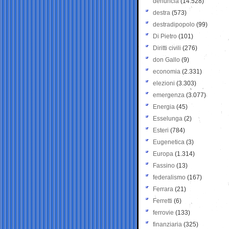
denuncia
(14.528)
destra
(573)
destradipopolo
(99)
Di Pietro
(101)
Diritti civili
(276)
don Gallo
(9)
economia
(2.331)
elezioni
(3.303)
emergenza
(3.077)
Energia
(45)
Esselunga
(2)
Esteri
(784)
Eugenetica
(3)
Europa
(1.314)
Fassino
(13)
federalismo
(167)
Ferrara
(21)
Ferretti
(6)
ferrovie
(133)
finanziaria
(325)