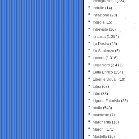
Immigrazione
(734)
indulto
(14)
inflazione
(26)
Ingroia
(15)
Interviste
(16)
la casta
(1.394)
La Destra
(45)
La Sapienza
(5)
Lavoro
(1.316)
LegaNord
(2.411)
Letta Enrico
(154)
Liberi e Uguali
(10)
Libia
(68)
Libri
(33)
Liguria Futurista
(25)
mafia
(543)
manifesto
(7)
Margherita
(16)
Maroni
(171)
Mastella
(16)