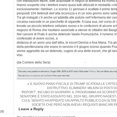
con intestazioni fittizie, tutte acquistate in negozi di telefonia tra Roma 
Hanno scoperto che i telefoni erano quasi tutti utilizzati in modalità «c
esclusivamente i familiari. Lo scorso 11 gennaio è scattato il primo tem
perquisiti 104 detenuti dell’alta sicurezza e in un solo giorno sono salt
Tra gli indagati c’è anche un’addetta alle pulizie nell’infermeria del c
cocaina nascoste in un pacchetto di sigarette. A casa sua, nel corso di
trovato un piccolo telefono cellulare nuovo e le confezioni di alcune s
negozio di Roma che risultano associate a utenze di cittadini del Bang
Nel carcere di Prato è anche detenuto Vasile Frumuzache, il rumeno c
confessato di avere ucciso, a
distanza di un anno una dall’altra, le escort Denisa e Ana Maria. Tra gli
della penitenziaria che erano in servizio il 6 giugno scorso quando Fr
venne aggredito da un detenuto, cugino di una delle escort, che gli lan
viso.
(da Corriere della Sera)
)
This entry was posted on domenica, Giugno 29th, 2025 at 16:57 and is filed under
Politica
. You can follow any res
You can
leave a response
, or
trackback
from your own site.
«
IL NUOVO PIANO FISCALE DI TRUMP SCATENA LE CRITICH
DISTRUTTIVO, ELIMINERA’ MILIONI DI POSTI D
“REPORT”, INCUBO DI GASPARRI. IL PROGRAMMA HA SCOPERT
SENATORE È STATO ASSUNTO NEL 2024 NEL GRUPPO NAGEST A
CUI IL SENATO HA AFFIDATO UN APPALTO PUBBLICO DA OLTRE 
SOCIETÀ CHE PERÒ NON AVEVA I REQUISITI BANCARI 
Leave a Reply
19)