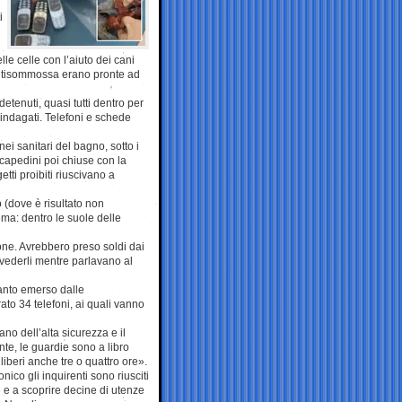
i
lle celle con l’aiuto dei cani
 antisommossa erano pronte ad
 detenuti, quasi tutti dentro per
i indagati. Telefoni e schede
nei sanitari del bagno, sotto i
rcapedini poi chiuse con la
getti proibiti riuscivano a
o (dove è risultato non
ema: dentro le suole delle
ione. Avrebbero preso soldi dai
n vederli mentre parlavano al
anto emerso dalle
ato 34 telefoni, ai quali vanno
ano dell’alta sicurezza e il
nte, le guardie sono a libro
beri anche tre o quattro ore».
nico gli inquirenti sono riusciti
le e a scoprire decine di utenze