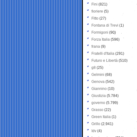
Fini
(821)
fioriere
(5)
Fitto
(27)
Fontana di Trevi
(1)
Formigoni
(90)
Forza Italia
(596)
frana
(9)
Fratelli d'Italia
(291)
Futuro e Libertà
(510)
g8
(25)
Gelmini
(68)
Genova
(542)
Giannino
(10)
Giustizia
(5.784)
governo
(5.799)
Grasso
(22)
Green Italia
(1)
Grillo
(2.941)
Idv
(4)