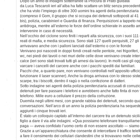
Dopo un anno di indagini sotterranee la Procura di Prato guidata
da Luca Tescaroli ieri all’alba ha fatto scattare un blitz senza precedent
che ha visto l’impiego di oltre 300 uomini tra agenti della penitenziaria
(compreso il Gom, il gruppo che si occupa dei detenuti sottoposti al 41
bis), polizia, carabinieri e Guardia di finanza. Perquisizioni a tappeto ne
antidroga, mentre all’esterno le forze dell’ordine schierate in assetto
intervenire in caso di necessità.
Nell’occhio del ciclone sono finiti i reparti alta sicurezza, con i suoi 111
reati di mafia, e media sicurezza. Sono stati 127 quelli perquisiti, 27 gl
arrivavano anche con i palloni lanciati dall’esterno o con le fionde
Venivano poi nascosti in doppi fondi creati nelle pentole, nei frigoriferi, 
wc, nei piedi dei tavoli o nei muri delle celle dove venivano create inte
calce (ieri sono stati trovati tutti gli arnesi da lavoro). In molti casi gli og
varcare i cancelli del carcere anche con i pacchi spediti dai familiari.
Pacchi che, a quanto pare, non venivano controllati nell’apposito uffici
funzionare il laser scanner). Anche la droga arrivava con lo stesso sist
scarpe, tra i biscotti, dentro il ragù o nella confezione di datteri.
Sotto indagine sei agenti della polizia penitenziaria accusati di corruz
detenuti per fare passare i telefoni e avrebbero anche fatto finta di no
telefono. Mille euro a cellulare il prezzo della corruzione.
Duemila negli ultimi mesi, con grande rabbia dei detenuti, secondo qu
conversazioni. Nell’arco di un anno la polizia penitenziaria ha sequestr
aggiunti i cinque trovati ieri.
È stato un colloquio captato all’interno del carcere tra un detenuto sicili
figlio a dare il via alle indagini. «Qua possiamo telefonare tranquillame
paga — aveva confidato l’uomo certo di non essere ascoltato — siamo li
Grazie a un’apparecchiatura che consente di intercettare il traffico telefo
a fare il censimento dei cellulari clandestini che si trovavano nelle cel