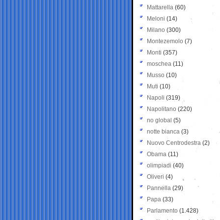
Mattarella
(60)
Meloni
(14)
Milano
(300)
Montezemolo
(7)
Monti
(357)
moschea
(11)
Musso
(10)
Muti
(10)
Napoli
(319)
Napolitano
(220)
no global
(5)
notte bianca
(3)
Nuovo Centrodestra
(2)
Obama
(11)
olimpiadi
(40)
Oliveri
(4)
Pannella
(29)
Papa
(33)
Parlamento
(1.428)