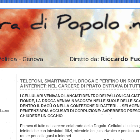
TELEFONI, SMARTWATCH, DROGA E PERFINO UN ROU
A INTERNET: NEL CARCERE DI PRATO ENTRAVA DI TUT
I CELLULARI VENIVANO LANCIATI DENTRO DEI PALLONI CALCIAT
FIONDE, LA DROGA VENIVA NASCOSTA NELLE SUOLE DELLE SCAR
DENTRO IL RAGÙ O NELLA CONFEZIONE DI DATTERI … SEI AGENT
il.com
PENITENZIARIA ACCUSATI DI CORRUZIONE: AVREBBERO PRESO 
CHIUDERE UN OCCHIO
Entrava di tutto nel carcere colabrodo della Dogaia. Cellulari di ultim
telefoniche con intestatari fittizi, microtelefoni, smartwatch e persino un
router per collegarsi a internet.