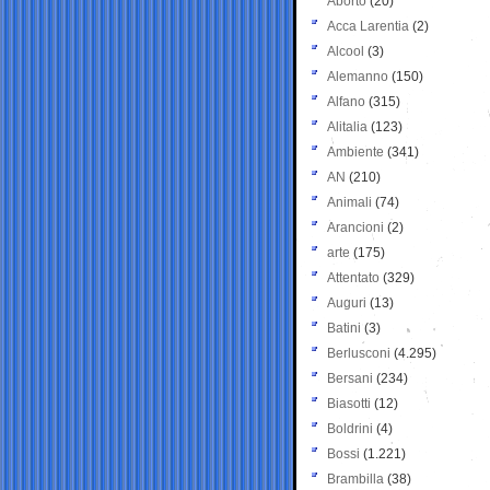
Aborto
(20)
Acca Larentia
(2)
Alcool
(3)
Alemanno
(150)
Alfano
(315)
Alitalia
(123)
Ambiente
(341)
AN
(210)
Animali
(74)
Arancioni
(2)
arte
(175)
Attentato
(329)
Auguri
(13)
Batini
(3)
Berlusconi
(4.295)
Bersani
(234)
Biasotti
(12)
Boldrini
(4)
Bossi
(1.221)
Brambilla
(38)