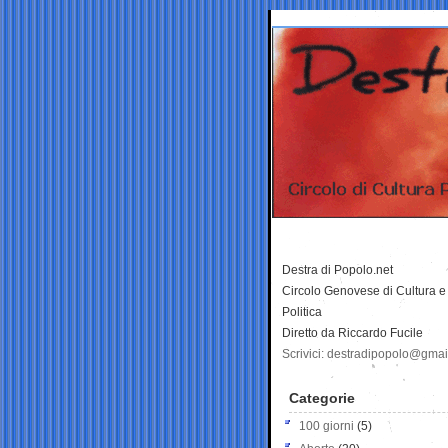
Destra di Popolo.net
Circolo Genovese di Cultura e
Politica
Diretto da Riccardo Fucile
Scrivici: destradipopolo@gma
Categorie
100 giorni
(5)