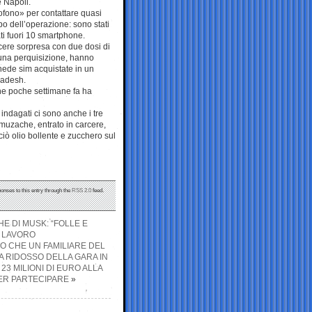
e Napoli.
itofono» per contattare quasi
po dell’operazione: sono stati
ati fuori 10 smartphone.
arcere sorpresa con due dosi di
 una perquisizione, hanno
chede sim acquistate in un
ladesh.
he poche settimane fa ha
 indagati ci sono anche i tre
umuzache, entrato in carcere,
ciò olio bollente e zucchero sul
ponses to this entry through the
RSS 2.0
feed.
E DI MUSK: “FOLLE E
I LAVORO
O CHE UN FAMILIARE DEL
 RIDOSSO DELLA GARA IN
23 MILIONI DI EURO ALLA
PER PARTECIPARE
»