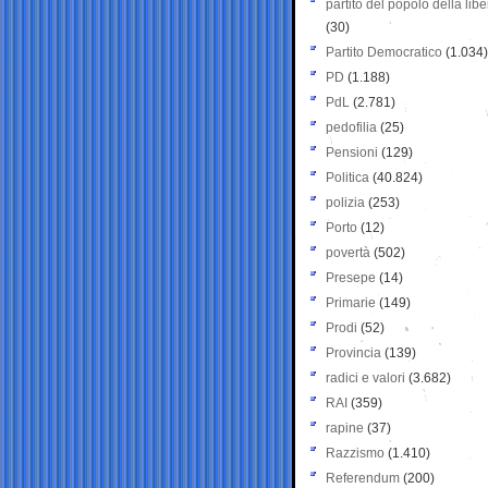
partito del popolo della libe
(30)
Partito Democratico
(1.034)
PD
(1.188)
PdL
(2.781)
pedofilia
(25)
Pensioni
(129)
Politica
(40.824)
polizia
(253)
Porto
(12)
povertà
(502)
Presepe
(14)
Primarie
(149)
Prodi
(52)
Provincia
(139)
radici e valori
(3.682)
RAI
(359)
rapine
(37)
Razzismo
(1.410)
Referendum
(200)