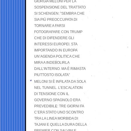
GIORGIA MELONI PER LA
SOSPENSIONE DEL TRATTATO
SI SCHENGEN: “SEMBRA CHE
SIA PIÙ PREOCCUPATA DI
TORNARE A FARSI
FOTOGRAFARE CON TRUMP
CHE DI DIFENDERE GLI
INTERESSI EUROPEI. STA
IMPORTANDO IN EUROPA
UN’AGENDA POLITICA CHE
MIRA A INDEBOLIRLA
DALL’INTERNO. MA È RIMASTA
PIUTTOSTO ISOLATA”
MELONI SI È INFILATA DA SOLA
NEL TUNNEL. L’ESCALATION
DI TENSIONE CON IL
GOVERNO SPAGNOLO ERA
PREVEDIBILE: TRE GIORNI FA
C’ERA STATO UNO SCONTRO
TRA LA LINEA MORBIDA DI
TAJANI E QUELLA DURA DELLA
PREMIER CON SALVINI E