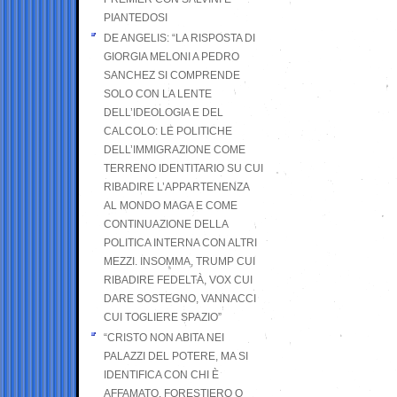
PIANTEDOSI
DE ANGELIS: “LA RISPOSTA DI
GIORGIA MELONI A PEDRO
SANCHEZ SI COMPRENDE
SOLO CON LA LENTE
DELL’IDEOLOGIA E DEL
CALCOLO: LE POLITICHE
DELL’IMMIGRAZIONE COME
TERRENO IDENTITARIO SU CUI
RIBADIRE L’APPARTENENZA
AL MONDO MAGA E COME
CONTINUAZIONE DELLA
POLITICA INTERNA CON ALTRI
MEZZI. INSOMMA, TRUMP CUI
RIBADIRE FEDELTÀ, VOX CUI
DARE SOSTEGNO, VANNACCI
CUI TOGLIERE SPAZIO”
“CRISTO NON ABITA NEI
PALAZZI DEL POTERE, MA SI
IDENTIFICA CON CHI È
AFFAMATO, FORESTIERO O