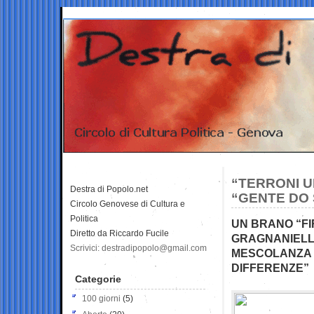
“TERRONI U
Destra di Popolo.net
“GENTE DO 
Circolo Genovese di Cultura e
Politica
UN BRANO “FI
Diretto da Riccardo Fucile
GRAGNANIELLO
Scrivici: destradipopolo@gmail.com
MESCOLANZA D
DIFFERENZE”
Categorie
100 giorni
(5)