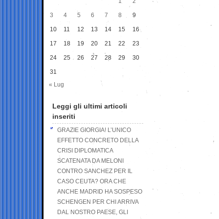
1
2
3
4
5
6
7
8
9
10
11
12
13
14
15
16
17
18
19
20
21
22
23
24
25
26
27
28
29
30
31
« Lug
Leggi gli ultimi articoli
inseriti
GRAZIE GIORGIA! L’UNICO
EFFETTO CONCRETO DELLA
CRISI DIPLOMATICA
SCATENATA DA MELONI
CONTRO SANCHEZ PER IL
CASO CEUTA? ORA CHE
ANCHE MADRID HA SOSPESO
SCHENGEN PER CHI ARRIVA
DAL NOSTRO PAESE, GLI