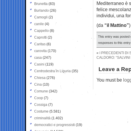
Mediterraneo è s
Brunetta
(83)
felice mescolanza
Burlando
(26)
individui, una fo
Camogli
(2)
canile
(4)
(da
“il Mattino”
)
Cappello
(8)
This entry was posted 
Caprotti
(2)
responses to this entr
Caritas
(6)
carovita
(170)
«
I PRECEDENTI DI 
casa
(247)
CALDORO: “SALVINI
Casini
(119)
Leave a Rep
Centrodestra in Liguria
(35)
Chiesa
(276)
You must be
log
Cina
(10)
Comune
(342)
Coop
(7)
Cossiga
(7)
Costume
(5.581)
criminalità
(1.402)
democratici e progressisti
(19)