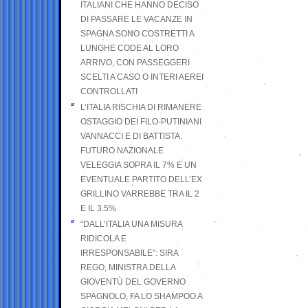
ITALIANI CHE HANNO DECISO
DI PASSARE LE VACANZE IN
SPAGNA SONO COSTRETTI A
LUNGHE CODE AL LORO
ARRIVO, CON PASSEGGERI
SCELTI A CASO O INTERI AEREI
CONTROLLATI
L’ITALIA RISCHIA DI RIMANERE
OSTAGGIO DEI FILO-PUTINIANI
VANNACCI E DI BATTISTA.
FUTURO NAZIONALE
VELEGGIA SOPRA IL 7% E UN
EVENTUALE PARTITO DELL’EX
GRILLINO VARREBBE TRA IL 2
E IL 3.5%
“DALL’ITALIA UNA MISURA
RIDICOLA E
IRRESPONSABILE”: SIRA
REGO, MINISTRA DELLA
GIOVENTÙ DEL GOVERNO
SPAGNOLO, FA LO SHAMPOO A