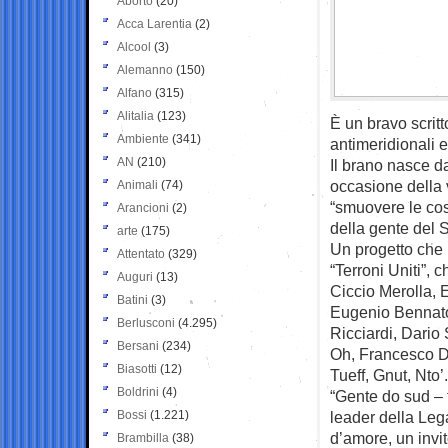
Aborto
(20)
Acca Larentia
(2)
Alcool
(3)
Alemanno
(150)
Alfano
(315)
Alitalia
(123)
È un bravo scritto
Ambiente
(341)
antimeridionali e
AN
(210)
Il brano nasce d
occasione della 
Animali
(74)
“smuovere le co
Arancioni
(2)
della gente del S
arte
(175)
Un progetto che h
Attentato
(329)
“Terroni Uniti”, 
Auguri
(13)
Ciccio Merolla, 
Batini
(3)
Eugenio Bennato
Berlusconi
(4.295)
Ricciardi, Dario
Bersani
(234)
Oh, Francesco D
Biasotti
(12)
Tueff, Gnut, Nto’.
Boldrini
(4)
“Gente do sud – 
Bossi
(1.221)
leader della Lega
d’amore, un invit
Brambilla
(38)