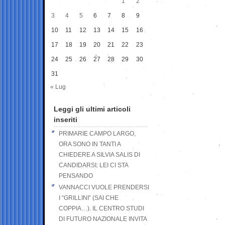
1
2
3
4
5
6
7
8
9
10
11
12
13
14
15
16
17
18
19
20
21
22
23
24
25
26
27
28
29
30
31
« Lug
Leggi gli ultimi articoli
inseriti
PRIMARIE CAMPO LARGO,
ORA SONO IN TANTI A
CHIEDERE A SILVIA SALIS DI
CANDIDARSI: LEI CI STA
PENSANDO
VANNACCI VUOLE PRENDERSI
I “GRILLINI” (SAI CHE
COPPIA…). IL CENTRO STUDI
DI FUTURO NAZIONALE INVITA