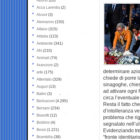
Aborto
(20)
Acca Larentia
(2)
Alcool
(3)
Alemanno
(150)
Alfano
(315)
Alitalia
(123)
Ambiente
(341)
AN
(210)
Animali
(74)
Arancioni
(2)
determinare azion
arte
(175)
chiede di porre 
Attentato
(329)
sinagoghe, chiese 
Auguri
(13)
ad attivare ogni 
Batini
(3)
circa l’eventuale
Berlusconi
(4.295)
Resta il fatto ch
Bersani
(234)
d’intolleranza ver
Biasotti
(12)
problema che rigu
Boldrini
(4)
segnalato nell’u
Bossi
(1.221)
Evidenziando tre 
“fronte identitar
Brambilla
(38)