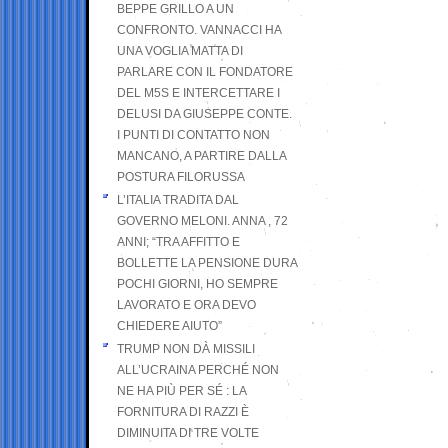
BEPPE GRILLO A UN
CONFRONTO. VANNACCI HA
UNA VOGLIA MATTA DI
PARLARE CON IL FONDATORE
DEL M5S E INTERCETTARE I
DELUSI DA GIUSEPPE CONTE.
I PUNTI DI CONTATTO NON
MANCANO, A PARTIRE DALLA
POSTURA FILORUSSA
L’ITALIA TRADITA DAL
GOVERNO MELONI. ANNA , 72
ANNI; “TRA AFFITTO E
BOLLETTE LA PENSIONE DURA
POCHI GIORNI, HO SEMPRE
LAVORATO E ORA DEVO
CHIEDERE AIUTO”
TRUMP NON DÀ MISSILI
ALL’UCRAINA PERCHÉ NON
NE HA PIÙ PER SÉ : LA
FORNITURA DI RAZZI È
DIMINUITA DI TRE VOLTE