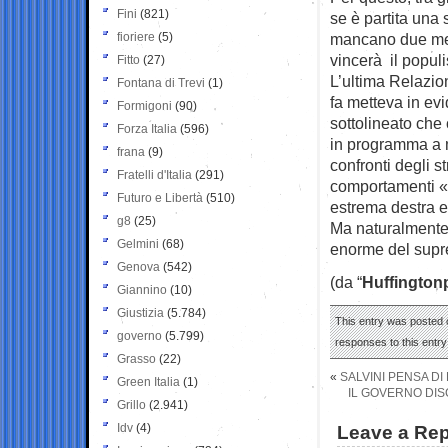
Fini
(821)
se è partita una
fioriere
(5)
mancano due mes
vincerà il popul
Fitto
(27)
L’ultima Relazio
Fontana di Trevi
(1)
fa metteva in evi
Formigoni
(90)
sottolineato che 
Forza Italia
(596)
in programma a m
frana
(9)
confronti degli st
Fratelli d'Italia
(291)
comportamenti «m
Futuro e Libertà
(510)
estrema destra e
g8
(25)
Ma naturalmente 
Gelmini
(68)
enorme del supr
Genova
(542)
(da “
Huffington
Giannino
(10)
Giustizia
(5.784)
This entry was posted 
governo
(5.799)
responses to this entr
Grasso
(22)
«
SALVINI PENSA DI
Green Italia
(1)
IL GOVERNO DISC
Grillo
(2.941)
Idv
(4)
Leave a Rep