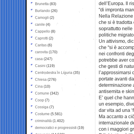
dell’Europa. Il r
Brunetta
(83)
“di impronta ma
Burlando
(26)
Nella Relazione g
Camogli
(2)
che si è tradotta
canile
(4)
soprattutto nelle 
Cappello
(8)
politiche migrator
Caprotti
(2)
Un attivismo, di
Caritas
(6)
che “si è accomp
carovita
(170)
nei confronti degl
casa
(247)
potrebbe aver co
che gesti di nat
Casini
(119)
l’approssimarsi 
Centrodestra in Liguria
(35)
portate avanti da
Chiesa
(276)
determinazione a 
Cina
(10)
antisemita e ski
Comune
(342)
E’ quel che hann
Coop
(7)
un esempio, dive
Cossiga
(7)
dar vita ad una ‘
Costume
(5.581)
Ma accanto a ciò
criminalità
(1.402)
internazionale de
democratici e progressisti
(19)
con i maggiori gr