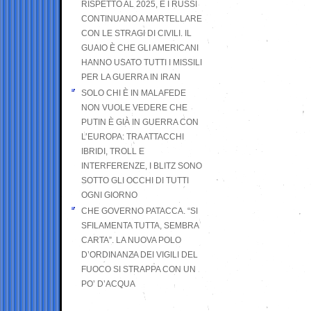
RISPETTO AL 2025, E I RUSSI
CONTINUANO A MARTELLARE
CON LE STRAGI DI CIVILI. IL
GUAIO È CHE GLI AMERICANI
HANNO USATO TUTTI I MISSILI
PER LA GUERRA IN IRAN
SOLO CHI È IN MALAFEDE
NON VUOLE VEDERE CHE
PUTIN È GIÀ IN GUERRA CON
L’EUROPA: TRA ATTACCHI
IBRIDI, TROLL E
INTERFERENZE, I BLITZ SONO
SOTTO GLI OCCHI DI TUTTI
OGNI GIORNO
CHE GOVERNO PATACCA. “SI
SFILAMENTA TUTTA, SEMBRA
CARTA”. LA NUOVA POLO
D’ORDINANZA DEI VIGILI DEL
FUOCO SI STRAPPA CON UN
PO’ D’ACQUA