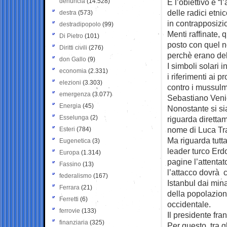
denuncia
(14.528)
E l’obiettivo è “
delle radici etni
destra
(573)
in contrapposizio
destradipopolo
(99)
Menti raffinate, 
Di Pietro
(101)
posto con quel n
Diritti civili
(276)
perchè erano del
don Gallo
(9)
I simboli solari 
economia
(2.331)
i riferimenti ai 
elezioni
(3.303)
contro i mussul
emergenza
(3.077)
Sebastiano Venie
Energia
(45)
Nonostante si sia
Esselunga
(2)
riguarda direttam
nome di Luca Trai
Esteri
(784)
Ma riguarda tutta
Eugenetica
(3)
leader turco Erdo
Europa
(1.314)
pagine l’attenta
Fassino
(13)
l’attacco dovrà c
federalismo
(167)
Istanbul dai minar
Ferrara
(21)
della popolazio
Ferretti
(6)
occidentale.
ferrovie
(133)
Il presidente fr
finanziaria
(325)
Per questo, tra g