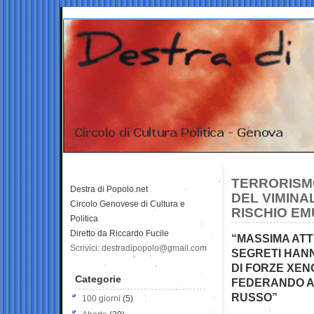
TERRORISMO
Destra di Popolo.net
DEL VIMINA
Circolo Genovese di Cultura e
RISCHIO E
Politica
Diretto da Riccardo Fucile
“MASSIMA ATTE
Scrivici: destradipopolo@gmail.com
SEGRETI HANN
DI FORZE XEN
Categorie
FEDERANDO A 
RUSSO”
100 giorni
(5)