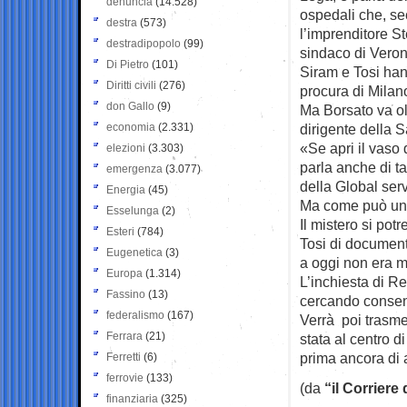
denuncia
(14.528)
ospedali che, se
destra
(573)
l’imprenditore S
destradipopolo
(99)
sindaco di Veron
Di Pietro
(101)
Siram e Tosi han
Diritti civili
(276)
procura di Milano
don Gallo
(9)
Ma Borsato va olt
economia
(2.331)
dirigente della 
«Se apri il vaso
elezioni
(3.303)
parla anche di ta
emergenza
(3.077)
della Global ser
Energia
(45)
Ma come può un c
Esselunga
(2)
Il mistero si pot
Esteri
(784)
Tosi di document
Eugenetica
(3)
a oggi non era m
Europa
(1.314)
L’inchiesta di R
Fassino
(13)
cercando consens
federalismo
(167)
Verrà poi trasme
Ferrara
(21)
stata al centro 
prima ancora di 
Ferretti
(6)
ferrovie
(133)
(da
“il Corriere
finanziaria
(325)