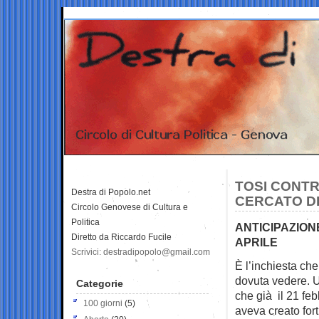
TOSI CONTR
Destra di Popolo.net
CERCATO DI
Circolo Genovese di Cultura e
Politica
ANTICIPAZION
Diretto da Riccardo Fucile
APRILE
Scrivici: destradipopolo@gmail.com
È l’inchiesta ch
dovuta vedere.
U
Categorie
che già il 21 fe
100 giorni
(5)
aveva creato fort