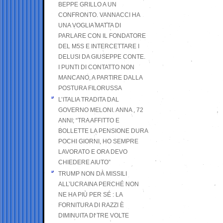
BEPPE GRILLO A UN
CONFRONTO. VANNACCI HA
UNA VOGLIA MATTA DI
PARLARE CON IL FONDATORE
DEL M5S E INTERCETTARE I
DELUSI DA GIUSEPPE CONTE.
I PUNTI DI CONTATTO NON
MANCANO, A PARTIRE DALLA
POSTURA FILORUSSA
L’ITALIA TRADITA DAL
GOVERNO MELONI. ANNA , 72
ANNI; “TRA AFFITTO E
BOLLETTE LA PENSIONE DURA
POCHI GIORNI, HO SEMPRE
LAVORATO E ORA DEVO
CHIEDERE AIUTO”
TRUMP NON DÀ MISSILI
ALL’UCRAINA PERCHÉ NON
NE HA PIÙ PER SÉ : LA
FORNITURA DI RAZZI È
DIMINUITA DI TRE VOLTE