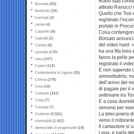
erano stati cons
Brunetta
(83)
attirato Ranucci 
Burlando
(26)
Quello che Tosi
Camogli
(2)
registrato l’inco
canile
(4)
portato in Procu
Cappello
(8)
Cosa contengono
Borsato annuncia
Caprotti
(2)
del video hard: 
Caritas
(6)
ha una fifa boia
carovita
(170)
fanno la pelle p
casa
(247)
registrato il vide
Casini
(119)
E non sapendo d
Centrodestra in Liguria
(35)
ammorbidirlo, m
Chiesa
(276)
dell’arrivo del m
Cina
(10)
di pagare per il
Comune
(342)
settimane tra Tos
Coop
(7)
E a cosa dovrebb
servono per stare
Cossiga
(7)
La telecamera di
Costume
(5.581)
verso il ristoran
criminalità
(1.402)
Il cantautore si
democratici e progressisti
(19)
Lega, e parla del