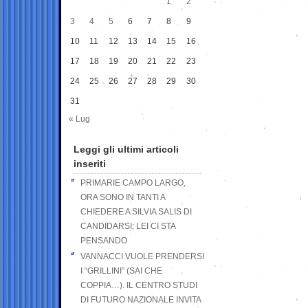
1
2
3
4
5
6
7
8
9
10
11
12
13
14
15
16
17
18
19
20
21
22
23
24
25
26
27
28
29
30
31
« Lug
Leggi gli ultimi articoli
inseriti
PRIMARIE CAMPO LARGO,
ORA SONO IN TANTI A
CHIEDERE A SILVIA SALIS DI
CANDIDARSI: LEI CI STA
PENSANDO
VANNACCI VUOLE PRENDERSI
I “GRILLINI” (SAI CHE
COPPIA…). IL CENTRO STUDI
DI FUTURO NAZIONALE INVITA