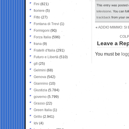
Fini
(821)
This entry was posted o
fioriere
(5)
televisione
. You can fo
Fitto
(27)
trackback
from your ow
Fontana di Trevi
(1)
«
ADDIO MIMMO: SI
Formigoni
(90)
COLP
Forza Italia
(596)
Leave a Rep
frana
(9)
Fratelli d'Italia
(291)
You must be
log
Futuro e Libertà
(510)
g8
(25)
Gelmini
(68)
Genova
(542)
Giannino
(10)
Giustizia
(5.784)
governo
(5.799)
Grasso
(22)
Green Italia
(1)
Grillo
(2.941)
Idv
(4)