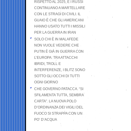
RISPETTO AL 2025, E I RUSSI
CONTINUANO A MARTELLARE
CON LE STRAGI DI CIVILI. IL
GUAIO È CHE GLI AMERICANI
HANNO USATO TUTTI I MISSILI
PER LA GUERRA IN IRAN
SOLO CHI È IN MALAFEDE
NON VUOLE VEDERE CHE
PUTIN È GIÀ IN GUERRA CON
L’EUROPA: TRA ATTACCHI
IBRIDI, TROLL E
INTERFERENZE, I BLITZ SONO
SOTTO GLI OCCHI DI TUTTI
OGNI GIORNO
CHE GOVERNO PATACCA. “SI
SFILAMENTA TUTTA, SEMBRA
CARTA”. LA NUOVA POLO
D’ORDINANZA DEI VIGILI DEL
FUOCO SI STRAPPA CON UN
PO’ D’ACQUA