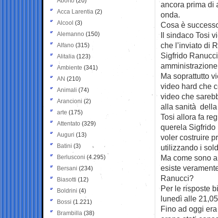
Aborto
(20)
ancora prima di 
Acca Larentia
(2)
onda.
Alcool
(3)
Cosa è success
Alemanno
(150)
Il sindaco Tosi 
che l’inviato di 
Alfano
(315)
Sigfrido Ranucci
Alitalia
(123)
amministrazione 
Ambiente
(341)
Ma soprattutto vi
AN
(210)
video hard che c
Animali
(74)
video che sarebb
Arancioni
(2)
alla sanità dell
arte
(175)
Tosi allora fa reg
Attentato
(329)
querela Sigfrid
Auguri
(13)
voler costruire p
Batini
(3)
utilizzando i sold
Ma come sono and
Berlusconi
(4.295)
esiste veramente
Bersani
(234)
Ranucci?
Biasotti
(12)
Per le risposte 
Boldrini
(4)
lunedì alle 21,05
Bossi
(1.221)
Fino ad oggi era 
Brambilla
(38)