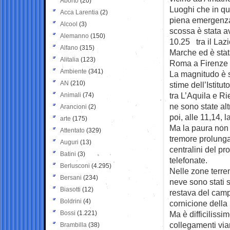
Aborto
(20)
Luoghi che in qu
Acca Larentia
(2)
piena emergenza
Alcool
(3)
scossa è stata av
Alemanno
(150)
10.25 tra il Lazi
Alfano
(315)
Marche ed è stat
Alitalia
(123)
Roma a Firenze a
Ambiente
(341)
La magnitudo è s
AN
(210)
stime dell’Istitu
tra L’Aquila e Ri
Animali
(74)
ne sono state al
Arancioni
(2)
poi, alle 11,14, 
arte
(175)
Ma la paura non è
Attentato
(329)
tremore prolunga
Auguri
(13)
centralini del pr
Batini
(3)
telefonate.
Berlusconi
(4.295)
Nelle zone terre
Bersani
(234)
neve sono stati 
Biasotti
(12)
restava del camp
Boldrini
(4)
cornicione della
Bossi
(1.221)
Ma è difficilissi
collegamenti viar
Brambilla
(38)