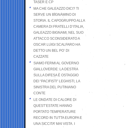
TASER E CP
MA CHE GALEAZZO DICI? TI
SERVE UN BIGNAMINO DI
STORIA. IL CAPOGRUPPO ALLA
CAMERA DI FRATELLI D’ITALIA,
GALEAZZO BIGNAMI, NEL SUO
ATTACCO SCONSIDERATO A
OSCAR LUIGI SCALFARO HA
DETTO UN BEL PO’ DI
CAZZATE
SIAMO FERMI AL GOVERNO
GIALLOVERDE: LA DESTRA
SULLA DIFESA È OSTAGGIO
DEI “PACIFISTI” LEGHISTI, LA
SINISTRA DEL PUTINIANO
CONTE
LE ONDATE DI CALORE DI
QUEST’ESTATE HANNO
PORTATO TEMPERATURE
RECORD IN TUTTA EUROPA E
UNA SICCITA’ MAI VISTA. I