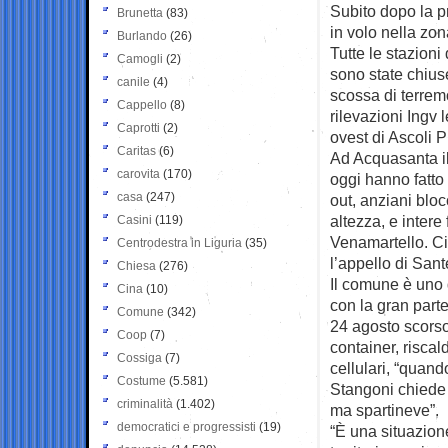
Subito dopo la p
Brunetta
(83)
in volo nella zon
Burlando
(26)
Tutte le stazion
Camogli
(2)
sono state chiuse
canile
(4)
scossa di terrem
Cappello
(8)
rilevazioni Ingv 
Caprotti
(2)
ovest di Ascoli 
Caritas
(6)
Ad Acquasanta il
carovita
(170)
oggi hanno fatto
casa
(247)
out, anziani blo
altezza, e intere
Casini
(119)
Venamartello. Ci
Centrodestra in Liguria
(35)
l’appello di San
Chiesa
(276)
Il comune è uno d
Cina
(10)
con la gran parte
Comune
(342)
24 agosto scorso.
Coop
(7)
container, riscal
Cossiga
(7)
cellulari, “quan
Costume
(5.581)
Stangoni chiede c
criminalità
(1.402)
ma spartineve”.
democratici e progressisti
(19)
“È una situazion