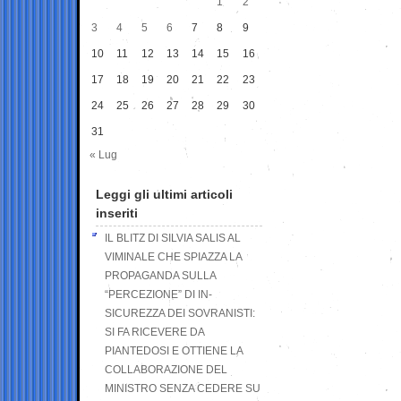
1
2
3
4
5
6
7
8
9
10
11
12
13
14
15
16
17
18
19
20
21
22
23
24
25
26
27
28
29
30
31
« Lug
Leggi gli ultimi articoli
inseriti
IL BLITZ DI SILVIA SALIS AL
VIMINALE CHE SPIAZZA LA
PROPAGANDA SULLA
“PERCEZIONE” DI IN-
SICUREZZA DEI SOVRANISTI:
SI FA RICEVERE DA
PIANTEDOSI E OTTIENE LA
COLLABORAZIONE DEL
MINISTRO SENZA CEDERE SU