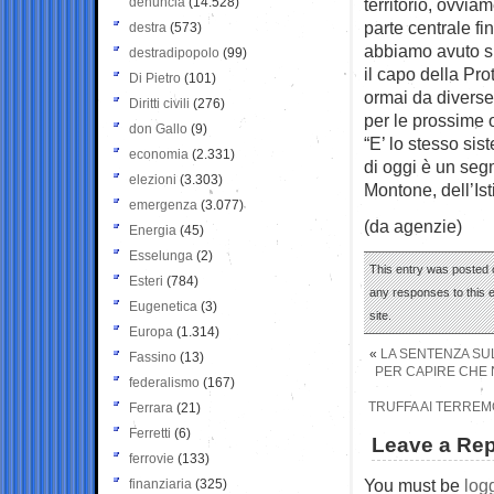
denuncia
(14.528)
territorio, ovvia
parte centrale fi
destra
(573)
abbiamo avuto si
destradipopolo
(99)
il capo della Pro
Di Pietro
(101)
ormai da diverse
Diritti civili
(276)
per le prossime o
don Gallo
(9)
“E’ lo stesso sis
economia
(2.331)
di oggi è un seg
elezioni
(3.303)
Montone, dell’Is
emergenza
(3.077)
(da agenzie)
Energia
(45)
Esselunga
(2)
This entry was posted 
Esteri
(784)
any responses to this 
Eugenetica
(3)
site.
Europa
(1.314)
«
LA SENTENZA SUL
Fassino
(13)
PER CAPIRE CHE 
federalismo
(167)
TRUFFA AI TERREM
Ferrara
(21)
Ferretti
(6)
Leave a Rep
ferrovie
(133)
You must be
log
finanziaria
(325)