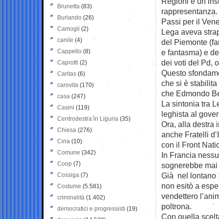
Regioni è un ins
Brunetta
(83)
rappresentanza.
Burlando
(26)
Passi per il Ven
Camogli
(2)
Lega aveva strapp
canile
(4)
del Piemonte (far
Cappello
(8)
e fantasma) e de
dei voti del Pd, 
Caprotti
(2)
Questo sfondament
Caritas
(6)
che si è stabilit
carovita
(170)
che Edmondo Bers
casa
(247)
La sintonia tra 
Casini
(119)
leghista al gove
Centrodestra in Liguria
(35)
Ora, alla destra 
Chiesa
(276)
anche Fratelli d’
Cina
(10)
con il Front Nati
Comune
(342)
In Francia nessun
Coop
(7)
sognerebbe mai d
Già nel lontano 1
Cossiga
(7)
non esitò a espel
Costume
(5.581)
vendettero l’ani
criminalità
(1.402)
poltrona.
democratici e progressisti
(19)
Con quella scelta