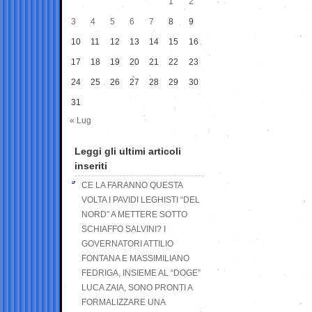
1
2
3
4
5
6
7
8
9
10
11
12
13
14
15
16
17
18
19
20
21
22
23
24
25
26
27
28
29
30
31
« Lug
Leggi gli ultimi articoli
inseriti
CE LA FARANNO QUESTA
VOLTA I PAVIDI LEGHISTI “DEL
NORD” A METTERE SOTTO
SCHIAFFO SALVINI? I
GOVERNATORI ATTILIO
FONTANA E MASSIMILIANO
FEDRIGA, INSIEME AL “DOGE”
LUCA ZAIA, SONO PRONTI A
FORMALIZZARE UNA