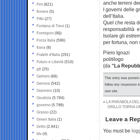
anche terreni de
Fini
(821)
I governi delle 
fioriere
(5)
dell’Italia.
Fitto
(27)
Quel che resta de
Fontana di Trevi
(1)
responsabilità e
Formigoni
(90)
Isolare gli estre
Forza Italia
(596)
per fortuna, non
frana
(9)
Piero Ignazi
Fratelli d'Italia
(291)
politilogo
Futuro e Libertà
(510)
(da
“La Repubb
g8
(25)
Gelmini
(68)
This entry was posted 
Genova
(542)
follow any responses to
Giannino
(10)
own site.
Giustizia
(5.784)
«
LA PARABOLA DEL
governo
(5.799)
GRILLO TORNA UF
Grasso
(22)
Leave a Rep
Green Italia
(1)
Grillo
(2.941)
You must be
log
Idv
(4)