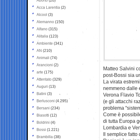
Aborto
(20)
Acca Larentia
(2)
Alcool
(3)
Alemanno
(150)
Alfano
(315)
Alitalia
(123)
Ambiente
(341)
AN
(210)
Animali
(74)
Arancioni
(2)
Matteo Salvini c
arte
(175)
post-Bossi sia un 
Attentato
(329)
La virata estrem
Auguri
(13)
nemmeno dalle es
Batini
(3)
Verona Flavio Tos
(e gli attacchi 
Berlusconi
(4.295)
problema “sistem
Bersani
(234)
Come è possibile 
Biasotti
(12)
di tutta Europa g
Boldrini
(4)
Lombardia e Ven
Bossi
(1.221)
Il semplice fatto
Brambilla
(38)