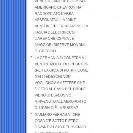
VENEZUELANO .IL COLOSSO
AMERICANO CHEVRON HA
RADDOPPIATO L’AREA
ASSEGNATA ALLA JOINT
VENTURE “PETROPIAR” NELLA
FASCIA DELL’ORINOCO,
L’AREA CHE OSPITA LE
MAGGIORI RISERVE MONDIALI
DI GREGGIO
LA GERMANIA SI CONFERMA IL
VENTRE MOLLE DELL’EUROPA
(PER LA GIOIA DI PUTIN). COME
MAI I TEDESCHI NON
VOGLIONO AMMETTERE CHE
DIETRO AL CASO DEL DRONE
PIENO DI ESPLOSIVO
RINVENUTO ALL’AEROPORTO
DI LIPSIA C’È LA RUSSIA?
GIULIANO FERRARA: ’CHE
COSA C’È SOTTO DIETRO
DAVANTI A LATO DEL “SIGNOR