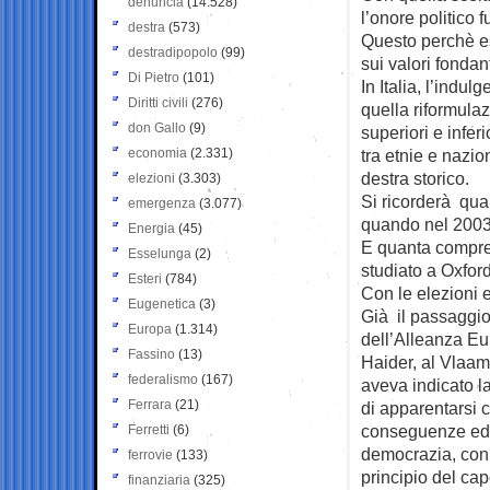
denuncia
(14.528)
l’onore politico f
destra
(573)
Questo perchè es
destradipopolo
(99)
sui valori fonda
Di Pietro
(101)
In Italia, l’indu
Diritti civili
(276)
quella riformula
don Gallo
(9)
superiori e inferi
economia
(2.331)
tra etnie e nazio
destra storico.
elezioni
(3.303)
Si ricorderà quan
emergenza
(3.077)
quando nel 2003 p
Energia
(45)
E quanta compre
Esselunga
(2)
studiato a Oxfor
Esteri
(784)
Con le elezioni
Eugenetica
(3)
Già il passaggio
Europa
(1.314)
dell’Alleanza Eur
Fassino
(13)
Haider, al Vlaam
federalismo
(167)
aveva indicato l
Ferrara
(21)
di apparentarsi c
conseguenze ed e
Ferretti
(6)
democrazia, con i
ferrovie
(133)
principio del cap
finanziaria
(325)