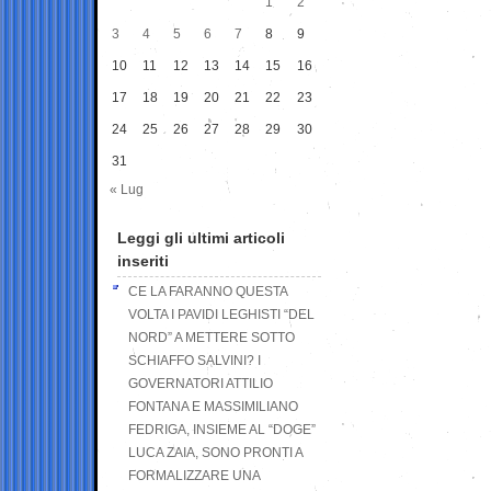
1
2
3
4
5
6
7
8
9
10
11
12
13
14
15
16
17
18
19
20
21
22
23
24
25
26
27
28
29
30
31
« Lug
Leggi gli ultimi articoli
inseriti
CE LA FARANNO QUESTA
VOLTA I PAVIDI LEGHISTI “DEL
NORD” A METTERE SOTTO
SCHIAFFO SALVINI? I
GOVERNATORI ATTILIO
FONTANA E MASSIMILIANO
FEDRIGA, INSIEME AL “DOGE”
LUCA ZAIA, SONO PRONTI A
FORMALIZZARE UNA