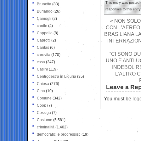
This entry was posted o
Brunetta
(83)
responses to this entr
Burlando
(26)
Camogli
(2)
«
NON SOLO
canile
(4)
CON L’AEREO
Cappello
(8)
BRASILIANA L
INTERNAZION
Caprotti
(2)
Caritas
(6)
“CI SONO D
carovita
(170)
UNO È ANTI-U
casa
(247)
INDEBOLIRE
Casini
(119)
L’ALTRO 
Centrodestra in Liguria
(35)
Chiesa
(276)
Leave a Rep
Cina
(10)
You must be
log
Comune
(342)
Coop
(7)
Cossiga
(7)
Costume
(5.581)
criminalità
(1.402)
democratici e progressisti
(19)