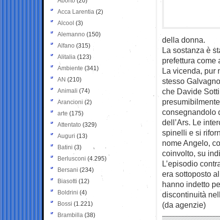
Aborto
(20)
Acca Larentia
(2)
Alcool
(3)
Alemanno
(150)
della donna.
Alfano
(315)
La sostanza è st
Alitalia
(123)
prefettura come 
Ambiente
(341)
La vicenda, pur n
AN
(210)
stesso Galvagno.
che Davide Sotti
Animali
(74)
presumibilmente 
Arancioni
(2)
consegnandolo di
arte
(175)
dell’Ars. Le inte
Attentato
(329)
spinelli e si rif
Auguri
(13)
nome Angelo, col
Batini
(3)
coinvolto, su ind
Berlusconi
(4.295)
L’episodio contr
Bersani
(234)
era sottoposto a
Biasotti
(12)
hanno indetto pe
Boldrini
(4)
discontinuità nel
Bossi
(1.221)
(da agenzie)
Brambilla
(38)