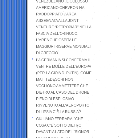
VENEZUELANO .IL COLOSSO
AMERICANO CHEVRON HA
RADDOPPIATO L’AREA
ASSEGNATA ALLA JOINT
VENTURE “PETROPIAR” NELLA
FASCIA DELL’ORINOCO,
L’AREA CHE OSPITA LE
MAGGIORI RISERVE MONDIALI
DI GREGGIO
LA GERMANIA SI CONFERMA IL
VENTRE MOLLE DELL’EUROPA
(PER LA GIOIA DI PUTIN). COME
MAI I TEDESCHI NON
VOGLIONO AMMETTERE CHE
DIETRO AL CASO DEL DRONE
PIENO DI ESPLOSIVO
RINVENUTO ALL’AEROPORTO
DI LIPSIA C’È LA RUSSIA?
GIULIANO FERRARA: ’CHE
COSA C’È SOTTO DIETRO
DAVANTI A LATO DEL “SIGNOR