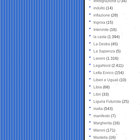
Immigrazione
(734)
indulto
(14)
inflazione
(26)
Ingroia
(15)
Interviste
(16)
la casta
(1.394)
La Destra
(45)
La Sapienza
(5)
Lavoro
(1.316)
LegaNord
(2.411)
Letta Enrico
(154)
Liberi e Uguali
(10)
Libia
(68)
Libri
(33)
Liguria Futurista
(25)
mafia
(543)
manifesto
(7)
Margherita
(16)
Maroni
(171)
Mastella
(16)