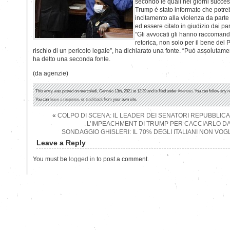
secondo le quali nei giorni succes
Trump è stato informato che potre
incitamento alla violenza da parte 
ed essere citato in giudizio dai par
“Gli avvocati gli hanno raccomand
retorica, non solo per il bene del 
rischio di un pericolo legale”, ha dichiarato una fonte. “Può assolutamen
ha detto una seconda fonte.
(da agenzie)
This entry was posted on mercoledì, Gennaio 13th, 2021 at 12:39 and is filed under
Attentato
. You can follow any r
You can
leave a response
, or
trackback
from your own site.
«
COLPO DI SCENA: IL LEADER DEI SENATORI REPUBBLI
L’IMPEACHMENT DI TRUMP PER CACCIARLO DA
SONDAGGIO GHISLERI: IL 70% DEGLI ITALIANI NON VO
Leave a Reply
You must be
logged in
to post a comment.