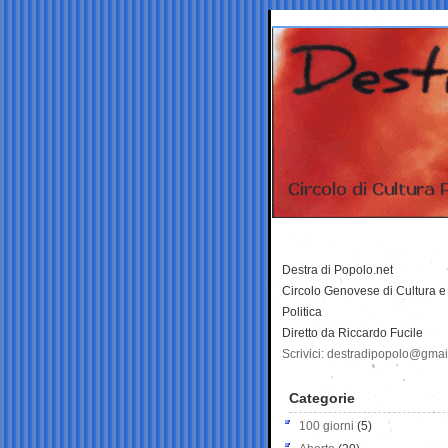
Destra di Popolo.net
Circolo Genovese di Cultura e
Politica
Diretto da Riccardo Fucile
Scrivici: destradipopolo@gma
Categorie
100 giorni
(5)