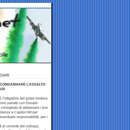
DARI
 E CONDANNARE L’ASSALTO
ARI
E l’istigatore del golpe modera
 hanno parlato con Donald
 consigliato di abbassare i toni
lenze a Capitol Hill per
a eventuale responsabilità per i
i al corrente dei colloqui,