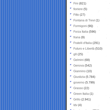
Fini
(821)
fioriere
(5)
Fitto
(27)
Fontana di Trevi
(1)
Formigoni
(90)
Forza Italia
(596)
frana
(9)
Fratelli d'Italia
(291)
Futuro e Libertà
(510)
g8
(25)
Gelmini
(68)
Genova
(542)
Giannino
(10)
Giustizia
(5.784)
governo
(5.799)
Grasso
(22)
Green Italia
(1)
Grillo
(2.941)
Idv
(4)