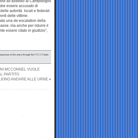
sivi all’assedio al Campidoglio
bbe essere accusato di
delle autorità locali e federali
enti delle vittime.
ato una de-escalation della
Paese, ma anche per ridurre il
te essere citato in giudizio”,
esponses to this entry through the
RSS 2.0
feed.
CANI MCCONNEL VUOLE
L PARTITO
GLIONO ANDARE ALLE URNE
»