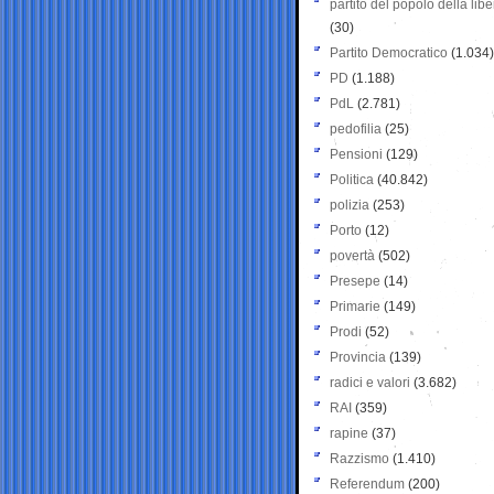
partito del popolo della libe
(30)
Partito Democratico
(1.034)
PD
(1.188)
PdL
(2.781)
pedofilia
(25)
Pensioni
(129)
Politica
(40.842)
polizia
(253)
Porto
(12)
povertà
(502)
Presepe
(14)
Primarie
(149)
Prodi
(52)
Provincia
(139)
radici e valori
(3.682)
RAI
(359)
rapine
(37)
Razzismo
(1.410)
Referendum
(200)