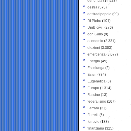
denuncia
(14.528)
destra
(573)
destradipopolo
(99)
Di Pietro
(101)
Diritti civili
(276)
don Gallo
(9)
economia
(2.331)
elezioni
(3.303)
emergenza
(3.077)
Energia
(45)
Esselunga
(2)
Esteri
(784)
Eugenetica
(3)
Europa
(1.314)
Fassino
(13)
federalismo
(167)
Ferrara
(21)
Ferretti
(6)
ferrovie
(133)
finanziaria
(325)