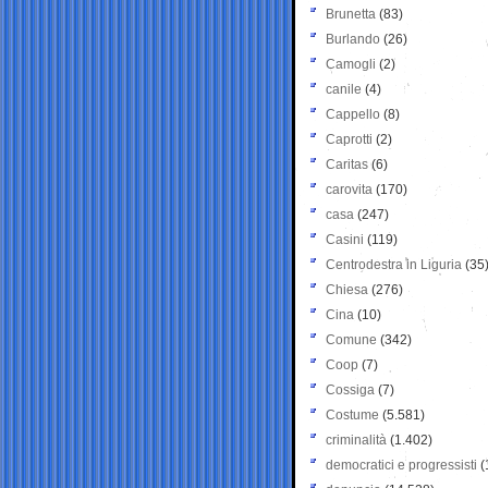
Brunetta
(83)
Burlando
(26)
Camogli
(2)
canile
(4)
Cappello
(8)
Caprotti
(2)
Caritas
(6)
carovita
(170)
casa
(247)
Casini
(119)
Centrodestra in Liguria
(35
Chiesa
(276)
Cina
(10)
Comune
(342)
Coop
(7)
Cossiga
(7)
Costume
(5.581)
criminalità
(1.402)
democratici e progressisti
(