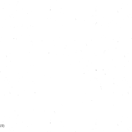
)
19)