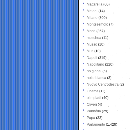
Mattarella
(60)
Meloni
(14)
Milano
(300)
Montezemolo
(7)
Monti
(357)
moschea
(11)
Musso
(10)
Muti
(10)
Napoli
(319)
Napolitano
(220)
no global
(5)
notte bianca
(3)
Nuovo Centrodestra
(2)
Obama
(11)
olimpiadi
(40)
Oliveri
(4)
Pannella
(29)
Papa
(33)
Parlamento
(1.428)