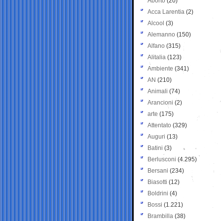
Aborto
(20)
Acca Larentia
(2)
Alcool
(3)
Alemanno
(150)
Alfano
(315)
Alitalia
(123)
Ambiente
(341)
AN
(210)
Animali
(74)
Arancioni
(2)
arte
(175)
Attentato
(329)
Auguri
(13)
Batini
(3)
Berlusconi
(4.295)
Bersani
(234)
Biasotti
(12)
Boldrini
(4)
Bossi
(1.221)
Brambilla
(38)