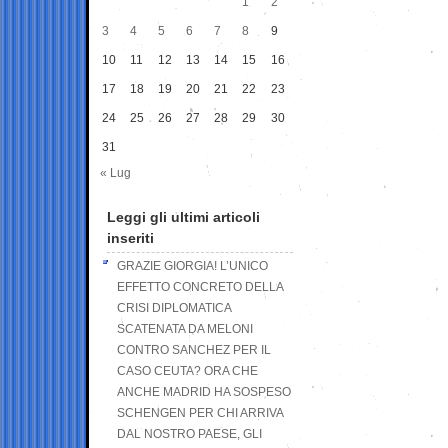
1
2
3
4
5
6
7
8
9
10
11
12
13
14
15
16
17
18
19
20
21
22
23
24
25
26
27
28
29
30
31
« Lug
Leggi gli ultimi articoli
inseriti
GRAZIE GIORGIA! L’UNICO
EFFETTO CONCRETO DELLA
CRISI DIPLOMATICA
SCATENATA DA MELONI
CONTRO SANCHEZ PER IL
CASO CEUTA? ORA CHE
ANCHE MADRID HA SOSPESO
SCHENGEN PER CHI ARRIVA
DAL NOSTRO PAESE, GLI