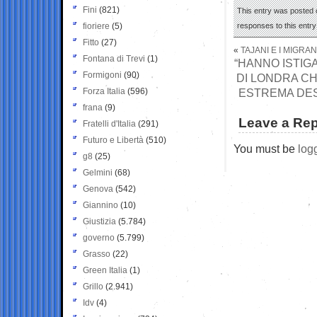
Fini
(821)
This entry was posted 
fioriere
(5)
responses to this entr
Fitto
(27)
«
TAJANI E I MIGRA
Fontana di Trevi
(1)
“HANNO ISTIGA
Formigoni
(90)
DI LONDRA CH
Forza Italia
(596)
ESTREMA DES
frana
(9)
Leave a Rep
Fratelli d'Italia
(291)
Futuro e Libertà
(510)
You must be
log
g8
(25)
Gelmini
(68)
Genova
(542)
Giannino
(10)
Giustizia
(5.784)
governo
(5.799)
Grasso
(22)
Green Italia
(1)
Grillo
(2.941)
Idv
(4)