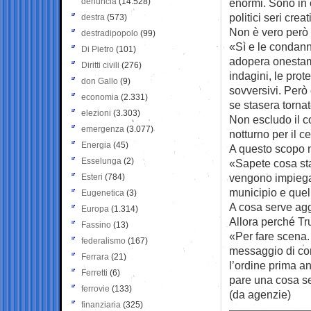
denuncia
(14.528)
enormi. Sono in 
politici seri cre
destra
(573)
Non è vero però 
destradipopolo
(99)
«Sì e le condann
Di Pietro
(101)
adopera onestamen
Diritti civili
(276)
indagini, le pro
don Gallo
(9)
sovversivi. Però 
economia
(2.331)
se stasera tornat
elezioni
(3.303)
Non escludo il c
emergenza
(3.077)
notturno per il c
Energia
(45)
A questo scopo n
Esselunga
(2)
«Sapete cosa sta
vengono impiegati
Esteri
(784)
municipio e quell
Eugenetica
(3)
A cosa serve aggi
Europa
(1.314)
Allora perché T
Fassino
(13)
«Per fare scena.
federalismo
(167)
messaggio di con
Ferrara
(21)
l’ordine prima a
Ferretti
(6)
pare una cosa se
ferrovie
(133)
(da agenzie)
finanziaria
(325)