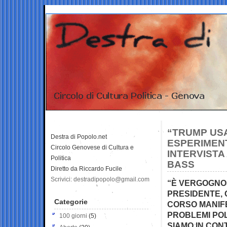
“TRUMP USA
Destra di Popolo.net
ESPERIMENT
Circolo Genovese di Cultura e
INTERVISTA
Politica
BASS
Diretto da Riccardo Fucile
Scrivici: destradipopolo@gmail.com
“È VERGOGNO
PRESIDENTE, 
Categorie
CORSO MANIFE
PROBLEMI POL
100 giorni
(5)
SIAMO IN CON