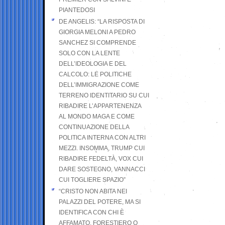
PIANTEDOSI
DE ANGELIS: “LA RISPOSTA DI
GIORGIA MELONI A PEDRO
SANCHEZ SI COMPRENDE
SOLO CON LA LENTE
DELL’IDEOLOGIA E DEL
CALCOLO: LE POLITICHE
DELL’IMMIGRAZIONE COME
TERRENO IDENTITARIO SU CUI
RIBADIRE L’APPARTENENZA
AL MONDO MAGA E COME
CONTINUAZIONE DELLA
POLITICA INTERNA CON ALTRI
MEZZI. INSOMMA, TRUMP CUI
RIBADIRE FEDELTÀ, VOX CUI
DARE SOSTEGNO, VANNACCI
CUI TOGLIERE SPAZIO”
“CRISTO NON ABITA NEI
PALAZZI DEL POTERE, MA SI
IDENTIFICA CON CHI È
AFFAMATO, FORESTIERO O