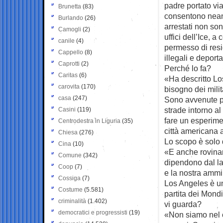
padre portato vi
Brunetta
(83)
consentono neanc
Burlando
(26)
arrestati non son
Camogli
(2)
uffici dell’Ice, 
canile
(4)
permesso di resi
Cappello
(8)
illegali e deporta
Caprotti
(2)
Perché lo fa?
Caritas
(6)
«Ha descritto Lo
carovita
(170)
bisogno dei milit
casa
(247)
Sono avvenute pr
strade intorno a
Casini
(119)
fare un esperime
Centrodestra in Liguria
(35)
città americana a
Chiesa
(276)
Lo scopo è solo
Cina
(10)
«E anche rovinar
Comune
(342)
dipendono dal la
Coop
(7)
e la nostra ammi
Cossiga
(7)
Los Angeles è un
Costume
(5.581)
partita dei Mond
criminalità
(1.402)
vi guarda?
democratici e progressisti
(19)
«Non siamo nel c