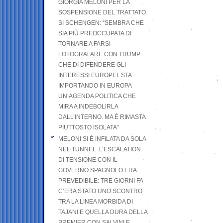
GIORGIA MELONI PER LA
SOSPENSIONE DEL TRATTATO
SI SCHENGEN: “SEMBRA CHE
SIA PIÙ PREOCCUPATA DI
TORNARE A FARSI
FOTOGRAFARE CON TRUMP
CHE DI DIFENDERE GLI
INTERESSI EUROPEI. STA
IMPORTANDO IN EUROPA
UN’AGENDA POLITICA CHE
MIRA A INDEBOLIRLA
DALL’INTERNO. MA È RIMASTA
PIUTTOSTO ISOLATA”
MELONI SI È INFILATA DA SOLA
NEL TUNNEL. L’ESCALATION
DI TENSIONE CON IL
GOVERNO SPAGNOLO ERA
PREVEDIBILE: TRE GIORNI FA
C’ERA STATO UNO SCONTRO
TRA LA LINEA MORBIDA DI
TAJANI E QUELLA DURA DELLA
PREMIER CON SALVINI E