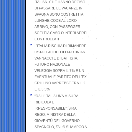
ITALIANI CHE HANNO DECISO
DI PASSARE LE VACANZE IN
SPAGNA SONO COSTRETTI A
LUNGHE CODE AL LORO
ARRIVO, CON PASSEGGERI
SCELTI A CASO O INTERI AEREI
CONTROLLATI
L’ITALIA RISCHIA DI RIMANERE
OSTAGGIO DEI FILO-PUTINIANI
VANNACCI E DI BATTISTA.
FUTURO NAZIONALE
VELEGGIA SOPRA IL 7% E UN
EVENTUALE PARTITO DELL’EX
GRILLINO VARREBBE TRA IL 2
E IL 3.5%
“DALL’ITALIA UNA MISURA
RIDICOLA E
IRRESPONSABILE”: SIRA
REGO, MINISTRA DELLA
GIOVENTÙ DEL GOVERNO
SPAGNOLO, FA LO SHAMPOO A