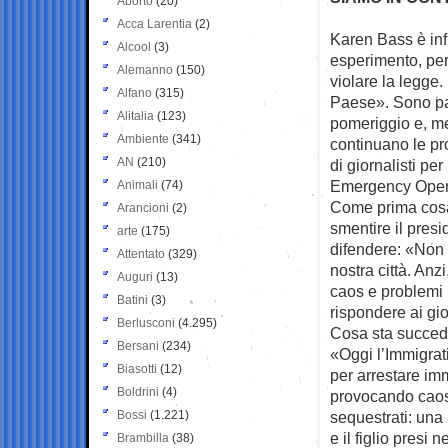
Aborto
(20)
Acca Larentia
(2)
Karen Bass è inf
Alcool
(3)
esperimento,
per
Alemanno
(150)
violare la legge. 
Alfano
(315)
Paese». Sono pa
Alitalia
(123)
pomeriggio e, me
Ambiente
(341)
continuano le pr
AN
(210)
di giornalisti pe
Emergency Opera
Animali
(74)
Come prima cosa 
Arancioni
(2)
smentire il presi
arte
(175)
difendere: «Non 
Attentato
(329)
nostra città. Anz
Auguri
(13)
caos e problemi l
Batini
(3)
rispondere ai gior
Berlusconi
(4.295)
Cosa sta succede
Bersani
(234)
«Oggi l’Immigrat
Biasotti
(12)
per arrestare imm
Boldrini
(4)
provocando caos e
Bossi
(1.221)
sequestrati: una
e il figlio presi
Brambilla
(38)