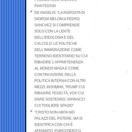
PIANTEDOSI
DE ANGELIS: “LA RISPOSTA DI
GIORGIA MELONI A PEDRO
SANCHEZ SI COMPRENDE
SOLO CON LA LENTE
DELL’IDEOLOGIA E DEL
CALCOLO: LE POLITICHE
DELL’IMMIGRAZIONE COME
TERRENO IDENTITARIO SU CUI
RIBADIRE L’APPARTENENZA
AL MONDO MAGA E COME
CONTINUAZIONE DELLA
POLITICA INTERNA CON ALTRI
MEZZI. INSOMMA, TRUMP CUI
RIBADIRE FEDELTÀ, VOX CUI
DARE SOSTEGNO, VANNACCI
CUI TOGLIERE SPAZIO”
“CRISTO NON ABITA NEI
PALAZZI DEL POTERE, MA SI
IDENTIFICA CON CHI È
AFFAMATO, FORESTIERO O