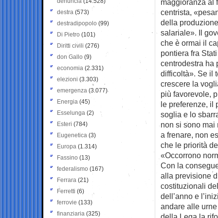
denuncia
(14.528)
maggioranza al f
centrista, «pesan
destra
(573)
della produzione 
destradipopolo
(99)
salariale». Il go
Di Pietro
(101)
che è ormai il ca
Diritti civili
(276)
pontiera fra Stat
don Gallo
(9)
centrodestra ha 
economia
(2.331)
difficoltà». Se 
elezioni
(3.303)
crescere la vogli
emergenza
(3.077)
più favorevole, p
Energia
(45)
le preferenze, i
Esselunga
(2)
soglia e lo sbarr
non si sono mai r
Esteri
(784)
a frenare, non e
Eugenetica
(3)
che le priorità d
Europa
(1.314)
«Occorrono norme 
Fassino
(13)
Con la conseguen
federalismo
(167)
alla previsione 
Ferrara
(21)
costituzionali de
Ferretti
(6)
dell’anno e l’ini
ferrovie
(133)
andare alle urne
finanziaria
(325)
della Lega la ri