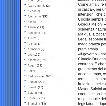
Aborto
(20)
Come ama dire R
Acca Larentia
(2)
si casca», per un
Alcool
(3)
intenzioni, che 
Alemanno
(150)
Circola sempre pi
Alfano
(315)
Giorgia Meloni – 
Alitalia
(123)
scadenza natural
Ambiente
(341)
Ma guai a toccar
AN
(210)
Lega, sebbene il
maggioranza potr
Animali
(74)
premiership.
Arancioni
(2)
«Il governo – sos
arte
(175)
Claudio Durigon –
Attentato
(329)
contrario. E che 
Auguri
(13)
gradimento dei c
Batini
(3)
ancora tempo, o
Berlusconi
(4.295)
termine con la b
Bersani
(234)
irritazione nei c
Biasotti
(12)
Matteo Salvini «n
Boldrini
(4)
coerente con il 
Bossi
(1.221)
responsabile dei 
legislatura» dopo
Brambilla
(38)