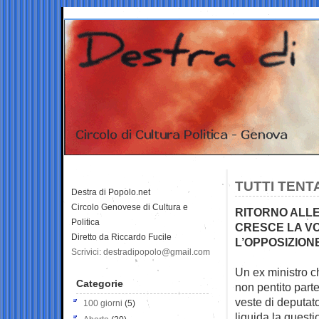
TUTTI TENT
Destra di Popolo.net
Circolo Genovese di Cultura e
RITORNO ALL
Politica
CRESCE LA VO
Diretto da Riccardo Fucile
L’OPPOSIZION
Scrivici: destradipopolo@gmail.com
Un ex ministro c
Categorie
non pentito
part
veste di deputato
100 giorni
(5)
liquida la questi