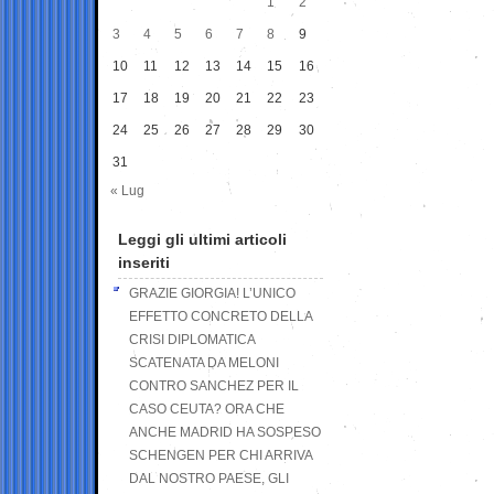
1
2
3
4
5
6
7
8
9
10
11
12
13
14
15
16
17
18
19
20
21
22
23
24
25
26
27
28
29
30
31
« Lug
Leggi gli ultimi articoli
inseriti
GRAZIE GIORGIA! L’UNICO
EFFETTO CONCRETO DELLA
CRISI DIPLOMATICA
SCATENATA DA MELONI
CONTRO SANCHEZ PER IL
CASO CEUTA? ORA CHE
ANCHE MADRID HA SOSPESO
SCHENGEN PER CHI ARRIVA
DAL NOSTRO PAESE, GLI