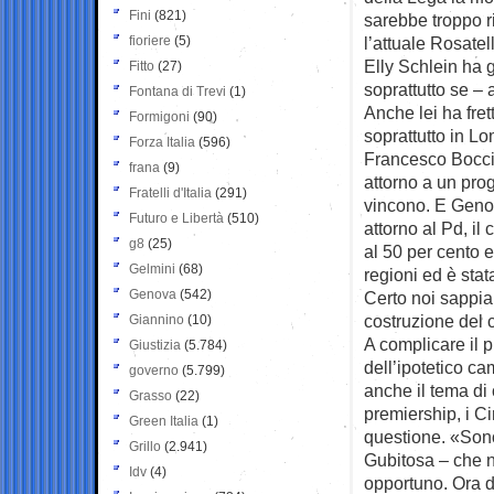
Fini
(821)
sarebbe troppo ri
fioriere
(5)
l’attuale Rosate
Elly Schlein ha g
Fitto
(27)
soprattutto se – 
Fontana di Trevi
(1)
Anche lei ha fret
Formigoni
(90)
soprattutto in Lo
Forza Italia
(596)
Francesco Boccia
frana
(9)
attorno a un prog
Fratelli d'Italia
(291)
vincono. E Genov
Futuro e Libertà
(510)
attorno al Pd, il
g8
(25)
al 50 per cento 
Gelmini
(68)
regioni ed è stat
Genova
(542)
Certo noi sappi
costruzione del 
Giannino
(10)
A complicare il p
Giustizia
(5.784)
dell’ipotetico c
governo
(5.799)
anche il tema di
Grasso
(22)
premiership, i Ci
Green Italia
(1)
questione. «Sono
Grillo
(2.941)
Gubitosa – che 
Idv
(4)
opportuno. Ora d