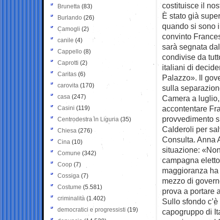
costituisce il no
Brunetta
(83)
È stato già supe
Burlando
(26)
quando si sono i
Camogli
(2)
convinto Francesc
canile
(4)
sarà segnata dall
Cappello
(8)
condivise da tutt
Caprotti
(2)
italiani di decid
Caritas
(6)
Palazzo». Il gov
carovita
(170)
sulla separazione
casa
(247)
Camera a luglio, 
accontentare Frat
Casini
(119)
provvedimento su
Centrodestra in Liguria
(35)
Calderoli per sa
Chiesa
(276)
Consulta. Anna A
Cina
(10)
situazione: «Non
Comune
(342)
campagna elettora
Coop
(7)
maggioranza ha p
Cossiga
(7)
mezzo di governo e
Costume
(5.581)
prova a portare a
criminalità
(1.402)
Sullo sfondo c’è 
democratici e progressisti
(19)
capogruppo di It