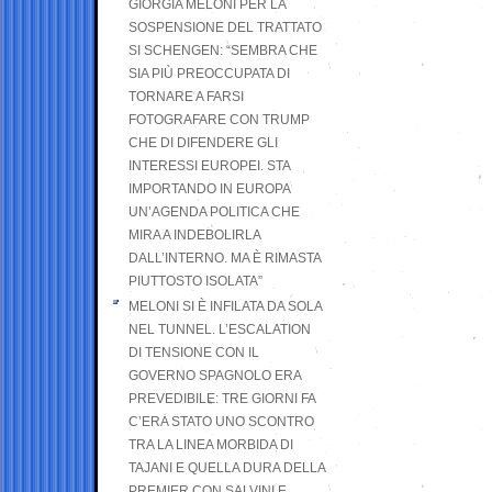
GIORGIA MELONI PER LA
SOSPENSIONE DEL TRATTATO
SI SCHENGEN: “SEMBRA CHE
SIA PIÙ PREOCCUPATA DI
TORNARE A FARSI
FOTOGRAFARE CON TRUMP
CHE DI DIFENDERE GLI
INTERESSI EUROPEI. STA
IMPORTANDO IN EUROPA
UN’AGENDA POLITICA CHE
MIRA A INDEBOLIRLA
DALL’INTERNO. MA È RIMASTA
PIUTTOSTO ISOLATA”
MELONI SI È INFILATA DA SOLA
NEL TUNNEL. L’ESCALATION
DI TENSIONE CON IL
GOVERNO SPAGNOLO ERA
PREVEDIBILE: TRE GIORNI FA
C’ERA STATO UNO SCONTRO
TRA LA LINEA MORBIDA DI
TAJANI E QUELLA DURA DELLA
PREMIER CON SALVINI E