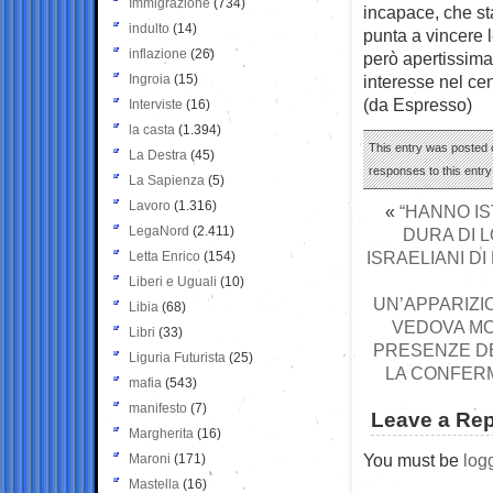
Immigrazione
(734)
incapace, che st
indulto
(14)
punta a vincere l
inflazione
(26)
però apertissima
Ingroia
(15)
interesse nel ce
(da Espresso)
Interviste
(16)
la casta
(1.394)
This entry was posted 
La Destra
(45)
responses to this entr
La Sapienza
(5)
Lavoro
(1.316)
«
“HANNO IS
LegaNord
(2.411)
DURA DI 
ISRAELIANI D
Letta Enrico
(154)
Liberi e Uguali
(10)
UN’APPARIZI
Libia
(68)
VEDOVA MO
Libri
(33)
PRESENZE DE
Liguria Futurista
(25)
LA CONFERM
mafia
(543)
manifesto
(7)
Leave a Rep
Margherita
(16)
You must be
log
Maroni
(171)
Mastella
(16)