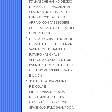
ITALIANI CHE HANNO DECISO
DI PASSARE LE VACANZE IN
SPAGNA SONO COSTRETTI A
LUNGHE CODE AL LORO
ARRIVO, CON PASSEGGERI
SCELTI A CASO O INTERI AEREI
CONTROLLATI
L’ITALIA RISCHIA DI RIMANERE
OSTAGGIO DEI FILO-PUTINIANI
VANNACCI E DI BATTISTA.
FUTURO NAZIONALE
VELEGGIA SOPRA IL 7% E UN
EVENTUALE PARTITO DELL’EX
GRILLINO VARREBBE TRA IL 2
E IL 3.5%
“DALL’ITALIA UNA MISURA
RIDICOLA E
IRRESPONSABILE”: SIRA
REGO, MINISTRA DELLA
GIOVENTÙ DEL GOVERNO
SPAGNOLO, FA LO SHAMPOO A