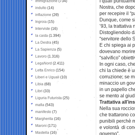
I quali puntualm
Immigrazione
(734)
Nostra, che dopo
indulto
(14)
per recepire il “
inflazione
(26)
Dunque, come si 
Ingroia
(15)
’93, la trattativ
Interviste
(16)
Distogliendolo da
la casta
(1.394)
“servitore dello 
La Destra
(45)
E chi spiega ai p
La Sapienza
(5)
dovevano morire 
Lavoro
(1.316)
“salvifico” obiett
LegaNord
(2.411)
In ogni caso, che
chi la chiede è u
Letta Enrico
(154)
corruzione; se m
Liberi e Uguali
(10)
minaccio un gove
Libia
(68)
in un papello ch
Libri
(33)
se mento al giud
Liguria Futurista
(25)
Trattativa all’i
mafia
(543)
Nella sua roccios
manifesto
(7)
che trattarono co
Margherita
(16)
punibili perchè m
Maroni
(171)
e volontà di con
Mastella
(16)
governo”.