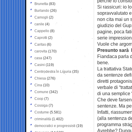
perchè lo consid
Brunetta
(83)
Si rassicuri: io
Burlando
(26)
sopravvalutato e 
Camogli
(2)
non cita mai un 
canile
(4)
giudizio del Gup
Cappello
(8)
pagine, poca fat
serie impressiona
Caprotti
(2)
Vuole che argom
Caritas
(6)
Presunto sarà l
carovita
(170)
Fiandaca parla di
casa
(247)
bene.
Casini
(119)
La trattativa Sta
Centrodestra in Liguria
(35)
da sentenze defin
Chiesa
(276)
diretti protagoni
Cina
(10)
verbale di “tratt
Comune
(342)
di una semplice “
Coop
(7)
Che deve farsene 
sentenze. Ma per 
Cossiga
(7)
Infatti, riassume
Costume
(5.581)
(alla sentenza d
criminalità
(1.402)
programma stragi
democratici e progressisti
(19)
Avrebbe? Dunque