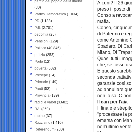
partito del popolo della libertà
Alcuni? Il 26 gi
(30)
preso il posto di
Partito Democratico
(1.034)
Conso a revocare
mafia.
PD
(1.188)
Conso, cinque me
PdL
(2.781)
di Palermo e reg
pedofilia
(25)
come Antonino Ge
Pensioni
(129)
Spadaro, Di Carlo 
Politica
(40.846)
Miano, Di Trapani
polizia
(253)
Quasi tutti i mag
Porto
(12)
che, se fosse us
povertà
(502)
E questo sarebbe 
Presepe
(14)
seconda trattativ
Primarie
(149)
garanzie così sol
Prodi
(52)
ad annullare que
non lo sa. O non 
Provincia
(139)
Il can per l’aia
radici e valori
(3.682)
Il finale è strepi
RAI
(359)
“processare la po
rapine
(37)
emersa con Mani P
Razzismo
(1.410)
nell’ultimo vent
Referendum
(200)