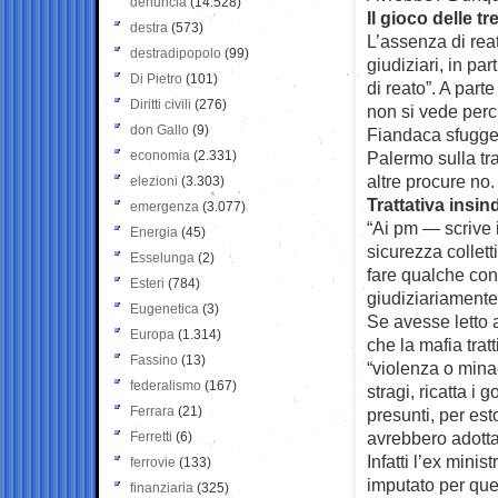
denuncia
(14.528)
Il gioco delle tr
destra
(573)
L’assenza di reati
destradipopolo
(99)
giudiziari, in pa
Di Pietro
(101)
di reato”. A parte
Diritti civili
(276)
non si vede perc
don Gallo
(9)
Fiandaca sfugge 
economia
(2.331)
Palermo sulla tra
altre procure no.
elezioni
(3.303)
Trattativa insin
emergenza
(3.077)
“Ai pm — scrive i
Energia
(45)
sicurezza collett
Esselunga
(2)
fare qualche con
Esteri
(784)
giudiziariamente
Eugenetica
(3)
Se avesse letto 
Europa
(1.314)
che la mafia tratt
Fassino
(13)
“violenza o minac
federalismo
(167)
stragi, ricatta i 
Ferrara
(21)
presunti, per es
avrebbero adotta
Ferretti
(6)
Infatti l’ex mini
ferrovie
(133)
imputato per quel
finanziaria
(325)