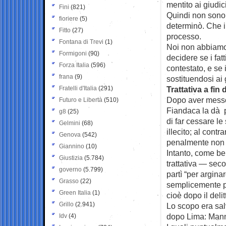
mentito ai giudic
Fini
(821)
Quindi non sono i
fioriere
(5)
determinò. Che il
Fitto
(27)
processo.
Fontana di Trevi
(1)
Noi non abbiamo m
Formigoni
(90)
decidere se i fatt
Forza Italia
(596)
contestato, e se 
frana
(9)
sostituendosi ai g
Fratelli d'Italia
(291)
Trattativa a fin 
Dopo aver messo i
Futuro e Libertà
(510)
Fiandaca la dà pe
g8
(25)
di far cessare l
Gelmini
(68)
illecito; al cont
Genova
(542)
penalmente non 
Giannino
(10)
Intanto, come ben
Giustizia
(5.784)
trattativa — sec
governo
(5.799)
partì “per arginar
Grasso
(22)
semplicemente pe
Green Italia
(1)
cioè dopo il deli
Grillo
(2.941)
Lo scopo era salva
dopo Lima: Mannin
Idv
(4)