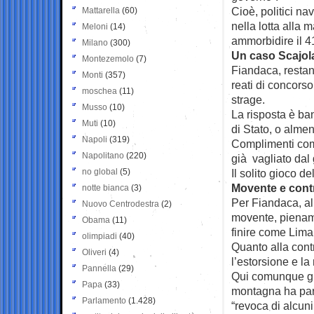
Cioè, politici nav
Mattarella
(60)
nella lotta alla 
Meloni
(14)
ammorbidire il 4
Milano
(300)
Un caso Scajola
Montezemolo
(7)
Fiandaca, restan
Monti
(357)
reati di concors
moschea
(11)
strage.
Musso
(10)
La risposta è ba
Muti
(10)
di Stato, o almen
Napoli
(319)
Complimenti comu
Napolitano
(220)
già vagliato dal 
no global
(5)
Il solito gioco del
Movente e contr
notte bianca
(3)
Per Fiandaca, al
Nuovo Centrodestra
(2)
movente, pienamen
Obama
(11)
finire come Lima
olimpiadi
(40)
Quanto alla contr
Oliveri
(4)
l’estorsione e la
Pannella
(29)
Qui comunque gli
Papa
(33)
montagna ha parto
Parlamento
(1.428)
“revoca di alcuni