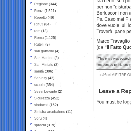
Ma certo, se i po
Regione
(344)
per non “disturb
Renzi
(1.521)
Berlusconi non a
Repetto
(46)
Ps. Caso mai Fia
Rifiuti
(84)
dove vuole lui, i
Troverà pane per
rom
(13)
Roma
(1.125)
Marco Travaglio
Rutelli
(9)
(da
“Il Fatto Qu
san gottardo
(4)
San Martino
(3)
This entry was posted o
San Miniato
(2)
responses to this entr
sanità
(306)
«
â€œI MIEI TRE G
Sarkozy
(43)
scuola
(354)
Leave a Rep
Sestri Levante
(2)
Sicurezza
(452)
You must be
log
sindacati
(162)
Sinistra arcobaleno
(11)
Soru
(4)
sprechi
(319)