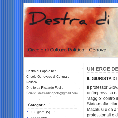
UN EROE DE
Destra di Popolo.net
Circolo Genovese di Cultura e
IL GIURISTA D
Politica
Il professor Giov
Diretto da Riccardo Fucile
un’improvvisa n
Scrivici: destradipopolo@gmail.com
“saggio” contro i
Stato-mafia, rila
Categorie
Macalusi e da alt
100 giorni
(5)
professionali e d