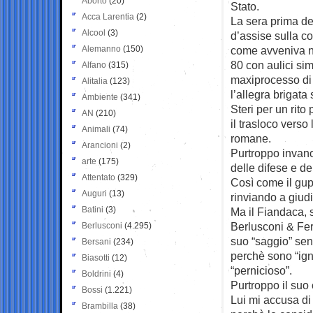
Aborto
(20)
Stato.
Acca Larentia
(2)
La sera prima de
Alcool
(3)
d’assise sulla 
Alemanno
(150)
come avveniva n
80 con aulici sim
Alfano
(315)
maxiprocesso di 
Alitalia
(123)
l’allegra brigata
Ambiente
(341)
Steri per un rito
AN
(210)
il trasloco verso
Animali
(74)
romane.
Arancioni
(2)
Purtroppo invano
arte
(175)
delle difese e de
Attentato
(329)
Così come il gup
Auguri
(13)
rinviando a giudiz
Batini
(3)
Ma il Fiandaca, s
Berlusconi & Ferr
Berlusconi
(4.295)
suo “saggio” sen
Bersani
(234)
perchè sono “igno
Biasotti
(12)
“pernicioso”.
Boldrini
(4)
Purtroppo il suo 
Bossi
(1.221)
Lui mi accusa di
Brambilla
(38)