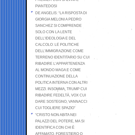
PIANTEDOSI
DE ANGELIS: “LA RISPOSTA DI
GIORGIA MELONI A PEDRO
SANCHEZ SI COMPRENDE
SOLO CON LA LENTE
DELL’IDEOLOGIA E DEL
CALCOLO: LE POLITICHE
DELL’IMMIGRAZIONE COME
TERRENO IDENTITARIO SU CUI
RIBADIRE L’APPARTENENZA
AL MONDO MAGA E COME
CONTINUAZIONE DELLA
POLITICA INTERNA CON ALTRI
MEZZI. INSOMMA, TRUMP CUI
RIBADIRE FEDELTÀ, VOX CUI
DARE SOSTEGNO, VANNACCI
CUI TOGLIERE SPAZIO”
“CRISTO NON ABITA NEI
PALAZZI DEL POTERE, MA SI
IDENTIFICA CON CHI È
AFFAMATO, FORESTIERO O