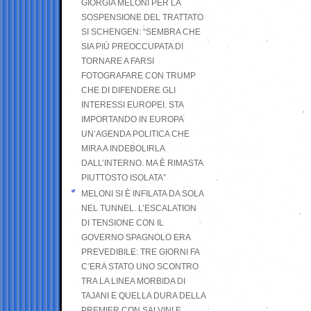
GIORGIA MELONI PER LA
SOSPENSIONE DEL TRATTATO
SI SCHENGEN: “SEMBRA CHE
SIA PIÙ PREOCCUPATA DI
TORNARE A FARSI
FOTOGRAFARE CON TRUMP
CHE DI DIFENDERE GLI
INTERESSI EUROPEI. STA
IMPORTANDO IN EUROPA
UN’AGENDA POLITICA CHE
MIRA A INDEBOLIRLA
DALL’INTERNO. MA È RIMASTA
PIUTTOSTO ISOLATA”
MELONI SI È INFILATA DA SOLA
NEL TUNNEL. L’ESCALATION
DI TENSIONE CON IL
GOVERNO SPAGNOLO ERA
PREVEDIBILE: TRE GIORNI FA
C’ERA STATO UNO SCONTRO
TRA LA LINEA MORBIDA DI
TAJANI E QUELLA DURA DELLA
PREMIER CON SALVINI E