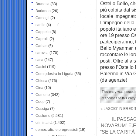
Ostello Bello, c
Brunetta
(83)
più colpita dal 
Burlando
(26)
locale impegnato 
Camogli
(2)
L’impegno della s
canile
(4)
popolo italiano e
Cappello
(8)
ore 19 presso Ost
Caprotti
(2)
parteciperanno, 
Caritas
(6)
Bello Myanmar, e 
carovita
(170)
raccontare le lor
casa
(247)
posti. Oltre alla
presso l’Ostello 
Casini
(119)
Palermo in Via G
Centrodestra in Liguria
(35)
(da agenzie)
Chiesa
(276)
Cina
(10)
This entry was posted 
Comune
(342)
responses to this entr
Coop
(7)
Cossiga
(7)
«
LASCIO’ IN EREDI
Costume
(5.581)
IL PASSA
criminalità
(1.402)
NOVARUM” E F
democratici e progressisti
(19)
“SE LA CARIT