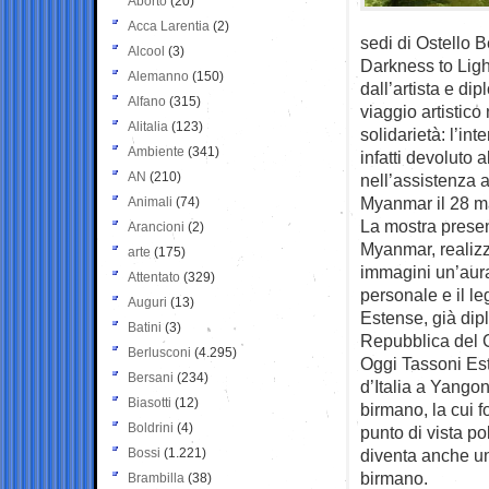
Aborto
(20)
Acca Larentia
(2)
sedi di Ostello 
Alcool
(3)
Darkness to Ligh
Alemanno
(150)
dall’artista e di
Alfano
(315)
viaggio artistic
Alitalia
(123)
solidarietà: l’in
Ambiente
(341)
infatti devolut
AN
(210)
nell’assistenza 
Myanmar il 28 m
Animali
(74)
La mostra presen
Arancioni
(2)
Myanmar, realizz
arte
(175)
immagini un’aura 
Attentato
(329)
personale e il l
Auguri
(13)
Estense, già dipl
Batini
(3)
Repubblica del C
Berlusconi
(4.295)
Oggi Tassoni Est
Bersani
(234)
d’Italia a Yango
Biasotti
(12)
birmano, la cui 
Boldrini
(4)
punto di vista po
Bossi
(1.221)
diventa anche un
birmano.
Brambilla
(38)