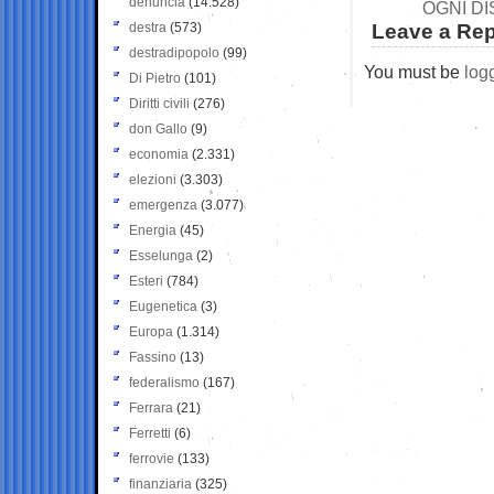
denuncia
(14.528)
OGNI D
destra
(573)
Leave a Rep
destradipopolo
(99)
You must be
log
Di Pietro
(101)
Diritti civili
(276)
don Gallo
(9)
economia
(2.331)
elezioni
(3.303)
emergenza
(3.077)
Energia
(45)
Esselunga
(2)
Esteri
(784)
Eugenetica
(3)
Europa
(1.314)
Fassino
(13)
federalismo
(167)
Ferrara
(21)
Ferretti
(6)
ferrovie
(133)
finanziaria
(325)