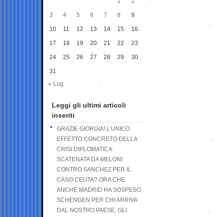
1
2
3
4
5
6
7
8
9
10
11
12
13
14
15
16
17
18
19
20
21
22
23
24
25
26
27
28
29
30
31
« Lug
Leggi gli ultimi articoli
inseriti
GRAZIE GIORGIA! L’UNICO
EFFETTO CONCRETO DELLA
CRISI DIPLOMATICA
SCATENATA DA MELONI
CONTRO SANCHEZ PER IL
CASO CEUTA? ORA CHE
ANCHE MADRID HA SOSPESO
SCHENGEN PER CHI ARRIVA
DAL NOSTRO PAESE, GLI