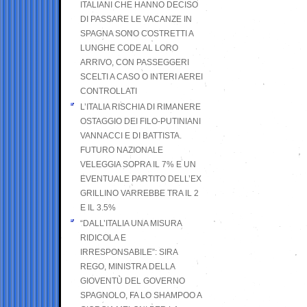
ITALIANI CHE HANNO DECISO
DI PASSARE LE VACANZE IN
SPAGNA SONO COSTRETTI A
LUNGHE CODE AL LORO
ARRIVO, CON PASSEGGERI
SCELTI A CASO O INTERI AEREI
CONTROLLATI
L’ITALIA RISCHIA DI RIMANERE
OSTAGGIO DEI FILO-PUTINIANI
VANNACCI E DI BATTISTA.
FUTURO NAZIONALE
VELEGGIA SOPRA IL 7% E UN
EVENTUALE PARTITO DELL’EX
GRILLINO VARREBBE TRA IL 2
E IL 3.5%
“DALL’ITALIA UNA MISURA
RIDICOLA E
IRRESPONSABILE”: SIRA
REGO, MINISTRA DELLA
GIOVENTÙ DEL GOVERNO
SPAGNOLO, FA LO SHAMPOO A