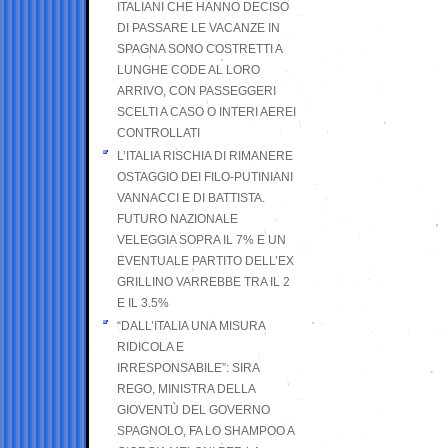
ITALIANI CHE HANNO DECISO
DI PASSARE LE VACANZE IN
SPAGNA SONO COSTRETTI A
LUNGHE CODE AL LORO
ARRIVO, CON PASSEGGERI
SCELTI A CASO O INTERI AEREI
CONTROLLATI
L’ITALIA RISCHIA DI RIMANERE
OSTAGGIO DEI FILO-PUTINIANI
VANNACCI E DI BATTISTA.
FUTURO NAZIONALE
VELEGGIA SOPRA IL 7% E UN
EVENTUALE PARTITO DELL’EX
GRILLINO VARREBBE TRA IL 2
E IL 3.5%
“DALL’ITALIA UNA MISURA
RIDICOLA E
IRRESPONSABILE”: SIRA
REGO, MINISTRA DELLA
GIOVENTÙ DEL GOVERNO
SPAGNOLO, FA LO SHAMPOO A