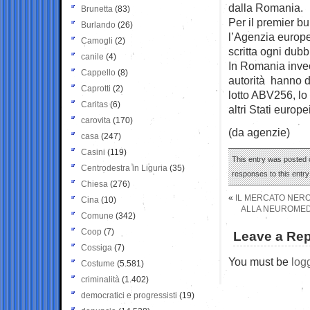
dalla Romania.
Brunetta
(83)
Per il premier b
Burlando
(26)
l’Agenzia europe
Camogli
(2)
scritta ogni dubb
canile
(4)
In Romania inve
Cappello
(8)
autorità hanno de
Caprotti
(2)
lotto ABV256, lo 
Caritas
(6)
altri Stati europei
carovita
(170)
(da agenzie)
casa
(247)
Casini
(119)
This entry was posted 
Centrodestra in Liguria
(35)
responses to this entr
Chiesa
(276)
«
IL MERCATO NERO 
Cina
(10)
ALLA NEUROMED 
Comune
(342)
Coop
(7)
Leave a Rep
Cossiga
(7)
You must be
log
Costume
(5.581)
criminalità
(1.402)
democratici e progressisti
(19)