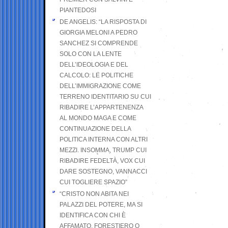
PIANTEDOSI
DE ANGELIS: “LA RISPOSTA DI
GIORGIA MELONI A PEDRO
SANCHEZ SI COMPRENDE
SOLO CON LA LENTE
DELL’IDEOLOGIA E DEL
CALCOLO: LE POLITICHE
DELL’IMMIGRAZIONE COME
TERRENO IDENTITARIO SU CUI
RIBADIRE L’APPARTENENZA
AL MONDO MAGA E COME
CONTINUAZIONE DELLA
POLITICA INTERNA CON ALTRI
MEZZI. INSOMMA, TRUMP CUI
RIBADIRE FEDELTÀ, VOX CUI
DARE SOSTEGNO, VANNACCI
CUI TOGLIERE SPAZIO”
“CRISTO NON ABITA NEI
PALAZZI DEL POTERE, MA SI
IDENTIFICA CON CHI È
AFFAMATO, FORESTIERO O