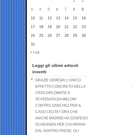
1
2
3
4
5
6
7
8
9
10
11
12
13
14
15
16
17
18
19
20
21
22
23
24
25
26
27
28
29
30
31
« Lug
Leggi gli ultimi articoli
inseriti
GRAZIE GIORGIA! L’UNICO
EFFETTO CONCRETO DELLA
CRISI DIPLOMATICA
SCATENATA DA MELONI
CONTRO SANCHEZ PER IL
CASO CEUTA? ORA CHE
ANCHE MADRID HA SOSPESO
SCHENGEN PER CHI ARRIVA
DAL NOSTRO PAESE, GLI