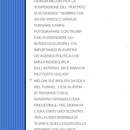
GIORGIA MELONI PER LA
SOSPENSIONE DEL TRATTATO
SI SCHENGEN: “SEMBRA CHE
SIA PIÙ PREOCCUPATA DI
TORNARE A FARSI
FOTOGRAFARE CON TRUMP
CHE DI DIFENDERE GLI
INTERESSI EUROPEI. STA
IMPORTANDO IN EUROPA
UN’AGENDA POLITICA CHE
MIRA A INDEBOLIRLA
DALL’INTERNO. MA È RIMASTA
PIUTTOSTO ISOLATA”
MELONI SI È INFILATA DA SOLA
NEL TUNNEL. L’ESCALATION
DI TENSIONE CON IL
GOVERNO SPAGNOLO ERA
PREVEDIBILE: TRE GIORNI FA
C’ERA STATO UNO SCONTRO
TRA LA LINEA MORBIDA DI
TAJANI E QUELLA DURA DELLA
PREMIER CON SALVINI E