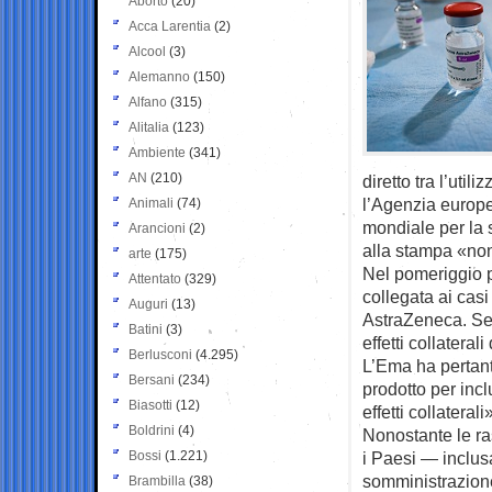
Aborto
(20)
Acca Larentia
(2)
Alcool
(3)
Alemanno
(150)
Alfano
(315)
Alitalia
(123)
Ambiente
(341)
AN
(210)
diretto tra l’util
l’Agenzia europe
Animali
(74)
mondiale per la 
Arancioni
(2)
alla stampa «non 
arte
(175)
Nel pomeriggio 
Attentato
(329)
collegata ai casi 
Auguri
(13)
AstraZeneca. Sec
Batini
(3)
effetti collateral
Berlusconi
(4.295)
L’Ema ha pertan
Bersani
(234)
prodotto per incl
Biasotti
(12)
effetti collaterali
Boldrini
(4)
Nonostante le ra
Bossi
(1.221)
i Paesi — inclus
somministrazione 
Brambilla
(38)