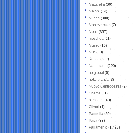
Mattarella
(60)
Meloni
(14)
Milano
(300)
Montezemolo
(7)
Monti
(357)
moschea
(11)
Musso
(10)
Muti
(10)
Napoli
(319)
Napolitano
(220)
no global
(5)
notte bianca
(3)
Nuovo Centrodestra
(2)
Obama
(11)
olimpiadi
(40)
Oliveri
(4)
Pannella
(29)
Papa
(33)
Parlamento
(1.428)