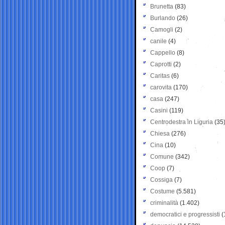
Brunetta
(83)
Burlando
(26)
Camogli
(2)
canile
(4)
Cappello
(8)
Caprotti
(2)
Caritas
(6)
carovita
(170)
casa
(247)
Casini
(119)
Centrodestra in Liguria
(35
Chiesa
(276)
Cina
(10)
Comune
(342)
Coop
(7)
Cossiga
(7)
Costume
(5.581)
criminalità
(1.402)
democratici e progressisti
(