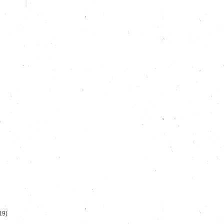
)
19)