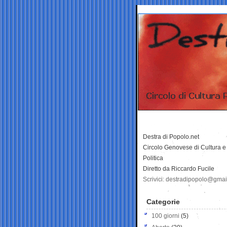
Destra di Popolo.net
Circolo Genovese di Cultura e
Politica
Diretto da Riccardo Fucile
Scrivici: destradipopolo@gma
Categorie
100 giorni
(5)