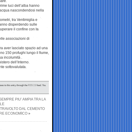
nare.
prime luci dell’alba hanno
o d’acqua nascondendosi nella
metri, tra Ventimiglia e
tanno disperdendo sulle
uperare il confine con la
lle associazioni di
a aver lasciato spazio ad una
no 150 profughi lungo il fiume,
a incolumità .
stero dell’Interno.
te sottovalutata.
ses to this entry through the
RSS 2.0
feed. You
SEMPRE PIU’ AMPIA TRA LA
ALE
, TRAVOLTO DAL CEMENTO
TERE ECONOMICO
»