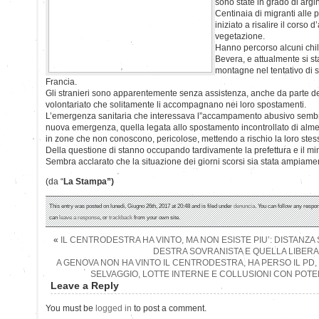
sono state in grado di argi
Centinaia di migranti alle 
iniziato a risalire il cors
vegetazione.
Hanno percorso alcuni chilo
Bevera, e attualmente si s
montagne nel tentativo di s
Francia.
Gli stranieri sono apparentemente senza assistenza, anche da parte de
volontariato che solitamente li accompagnano nei loro spostamenti.
L’emergenza sanitaria che interessava l”accampamento abusivo sembr
nuova emergenza, quella legata allo spostamento incontrollato di alme
in zone che non conoscono, pericolose, mettendo a rischio la loro stess
Della questione di stanno occupando tardivamente la prefettura e il mini
Sembra acclarato che la situazione dei giorni scorsi sia stata ampiamen
(da “
La Stampa”)
This entry was posted on lunedì, Giugno 26th, 2017 at 20:48 and is filed under
denuncia
. You can follow any respon
can
leave a response
, or
trackback
from your own site.
«
IL CENTRODESTRA HA VINTO, MA NON ESISTE PIU’: DISTANZA 
DESTRA SOVRANISTA E QUELLA LIBER
A GENOVA NON HA VINTO IL CENTRODESTRA, HA PERSO IL PD
SELVAGGIO, LOTTE INTERNE E COLLUSIONI CON PO
Leave a Reply
You must be
logged in
to post a comment.