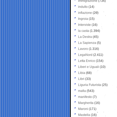
Immigrazione
(734)
indulto
(14)
inflazione
(26)
Ingroia
(15)
Interviste
(16)
la casta
(1.394)
La Destra
(45)
La Sapienza
(5)
Lavoro
(1.316)
LegaNord
(2.411)
Letta Enrico
(154)
Liberi e Uguali
(10)
Libia
(68)
Libri
(33)
Liguria Futurista
(25)
mafia
(543)
manifesto
(7)
Margherita
(16)
Maroni
(171)
Mastella
(16)