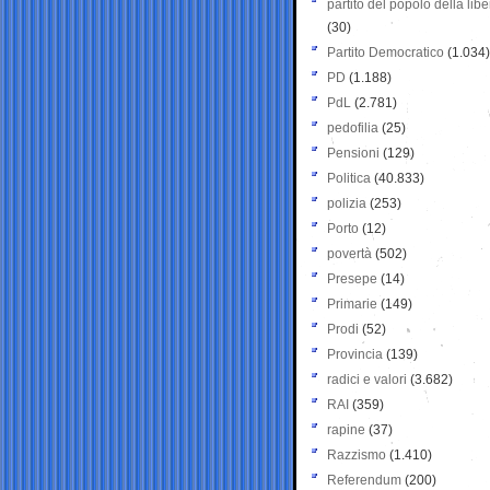
partito del popolo della libe
(30)
Partito Democratico
(1.034)
PD
(1.188)
PdL
(2.781)
pedofilia
(25)
Pensioni
(129)
Politica
(40.833)
polizia
(253)
Porto
(12)
povertà
(502)
Presepe
(14)
Primarie
(149)
Prodi
(52)
Provincia
(139)
radici e valori
(3.682)
RAI
(359)
rapine
(37)
Razzismo
(1.410)
Referendum
(200)