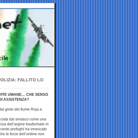
OLIZIA: FALLITO LO
 VITE UMANE… CHE SENSO
I ASSISTENZA?
al greto del fiume Roja a
nciata dal sindaco come una
zia dell’argine trasformato in
cento profughi ha innescato
he le forze dell’ordine non