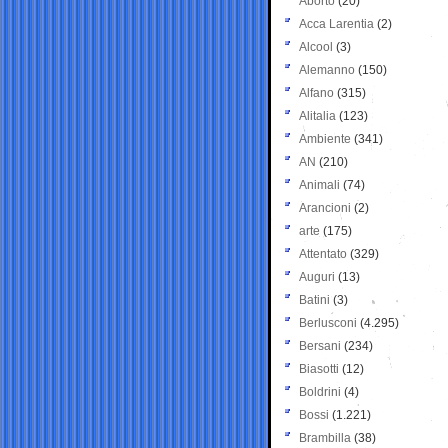
Aborto
(20)
Acca Larentia
(2)
Alcool
(3)
Alemanno
(150)
Alfano
(315)
Alitalia
(123)
Ambiente
(341)
AN
(210)
Animali
(74)
Arancioni
(2)
arte
(175)
Attentato
(329)
Auguri
(13)
Batini
(3)
Berlusconi
(4.295)
Bersani
(234)
Biasotti
(12)
Boldrini
(4)
Bossi
(1.221)
Brambilla
(38)