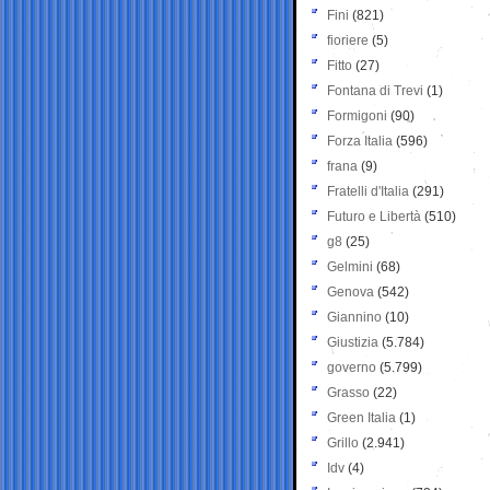
Fini
(821)
fioriere
(5)
Fitto
(27)
Fontana di Trevi
(1)
Formigoni
(90)
Forza Italia
(596)
frana
(9)
Fratelli d'Italia
(291)
Futuro e Libertà
(510)
g8
(25)
Gelmini
(68)
Genova
(542)
Giannino
(10)
Giustizia
(5.784)
governo
(5.799)
Grasso
(22)
Green Italia
(1)
Grillo
(2.941)
Idv
(4)