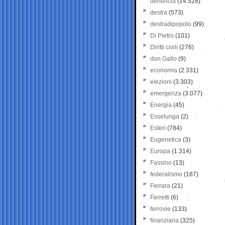
denuncia
(14.528)
destra
(573)
destradipopolo
(99)
Di Pietro
(101)
Diritti civili
(276)
don Gallo
(9)
economia
(2.331)
elezioni
(3.303)
emergenza
(3.077)
Energia
(45)
Esselunga
(2)
Esteri
(784)
Eugenetica
(3)
Europa
(1.314)
Fassino
(13)
federalismo
(167)
Ferrara
(21)
Ferretti
(6)
ferrovie
(133)
finanziaria
(325)