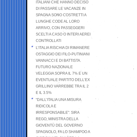
ITALIANI CHE HANNO DECISO
DI PASSARE LE VACANZE IN
SPAGNA SONO COSTRETTI A
LUNGHE CODE AL LORO
ARRIVO, CON PASSEGGERI
SCELTI A CASO O INTERI AEREI
CONTROLLATI
L’ITALIA RISCHIA DI RIMANERE
OSTAGGIO DEI FILO-PUTINIANI
VANNACCI E DI BATTISTA.
FUTURO NAZIONALE
VELEGGIA SOPRA IL 7% E UN
EVENTUALE PARTITO DELL’EX
GRILLINO VARREBBE TRA IL 2
E IL 3.5%
“DALL’ITALIA UNA MISURA
RIDICOLA E
IRRESPONSABILE”: SIRA
REGO, MINISTRA DELLA
GIOVENTÙ DEL GOVERNO
SPAGNOLO, FA LO SHAMPOO A