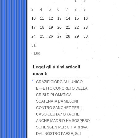
1
2
3
4
5
6
7
8
9
10
11
12
13
14
15
16
17
18
19
20
21
22
23
24
25
26
27
28
29
30
31
« Lug
Leggi gli ultimi articoli
inseriti
GRAZIE GIORGIA! L’UNICO
EFFETTO CONCRETO DELLA
CRISI DIPLOMATICA
SCATENATA DA MELONI
CONTRO SANCHEZ PER IL
CASO CEUTA? ORA CHE
ANCHE MADRID HA SOSPESO
SCHENGEN PER CHI ARRIVA
DAL NOSTRO PAESE, GLI