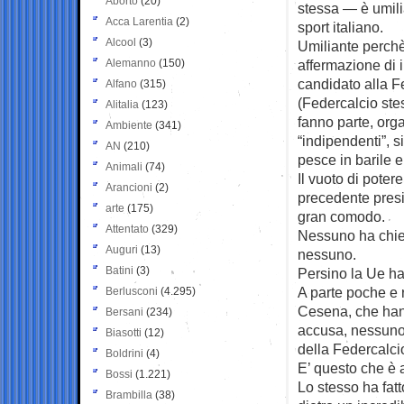
Aborto
(20)
stessa — è umilia
Acca Larentia
(2)
sport italiano.
Alcool
(3)
Umiliante perchè
Alemanno
(150)
affermazione di 
candidato alla Fe
Alfano
(315)
(Federcalcio ste
Alitalia
(123)
fanno parte, orga
Ambiente
(341)
“indipendenti”, si 
AN
(210)
pesce in barile 
Animali
(74)
Il vuoto di poter
Arancioni
(2)
precedente presi
arte
(175)
gran comodo.
Attentato
(329)
Nessuno ha chies
Auguri
(13)
nessuno.
Batini
(3)
Persino la Ue ha
A parte poche e 
Berlusconi
(4.295)
Cesena, che hanno
Bersani
(234)
accusa, nessuno 
Biasotti
(12)
della Federcalci
Boldrini
(4)
E’ questo che è 
Bossi
(1.221)
Lo stesso ha fat
Brambilla
(38)