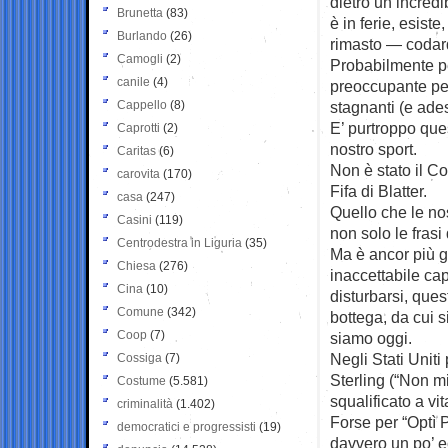
dietro un incredi
Brunetta
(83)
è in ferie, esis
Burlando
(26)
rimasto — codar
Camogli
(2)
Probabilmente p
canile
(4)
preoccupante pe
Cappello
(8)
stagnanti (e ade
E’ purtroppo que
Caprotti
(2)
nostro sport.
Caritas
(6)
Non è stato il C
carovita
(170)
Fifa di Blatter.
casa
(247)
Quello che le nos
Casini
(119)
non solo le fras
Centrodestra in Liguria
(35)
Ma è ancor più 
Chiesa
(276)
inaccettabile cap
Cina
(10)
disturbarsi, ques
Comune
(342)
bottega, da cui 
Coop
(7)
siamo oggi.
Negli Stati Uniti
Cossiga
(7)
Sterling (“Non mi
Costume
(5.581)
squalificato a vit
criminalità
(1.402)
Forse per “Optì
democratici e progressisti
(19)
davvero un po’ e