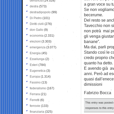
denuncia
(14.528)
a gran voce su 
destra
(573)
Se non vogliamo 
destradipopolo
(99)
becerume.
Di Pietro
(101)
Del resto se an
Diritti civili
(276)
Tavecchio non si
don Gallo
(9)
non potrà mai p
economia
(2.331)
gli venga giustam
banane”.
elezioni
(3.303)
Ma dai, parli prop
emergenza
(3.077)
Stando così le c
Energia
(45)
credo proprio ch
Esselunga
(2)
quanto ha detto.
Esteri
(784)
E avendo già avv
Eugenetica
(3)
anni. Però ad e
Europa
(1.314)
quasi dall’enece
Fassino
(13)
dimissioni
federalismo
(167)
Fabrizio Bocca
Ferrara
(21)
Ferretti
(6)
This entry was posted o
ferrovie
(133)
responses to this entr
finanziaria
(325)