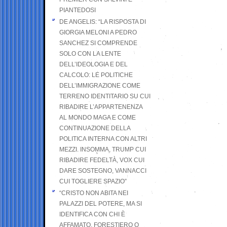
PIANTEDOSI
DE ANGELIS: “LA RISPOSTA DI
GIORGIA MELONI A PEDRO
SANCHEZ SI COMPRENDE
SOLO CON LA LENTE
DELL’IDEOLOGIA E DEL
CALCOLO: LE POLITICHE
DELL’IMMIGRAZIONE COME
TERRENO IDENTITARIO SU CUI
RIBADIRE L’APPARTENENZA
AL MONDO MAGA E COME
CONTINUAZIONE DELLA
POLITICA INTERNA CON ALTRI
MEZZI. INSOMMA, TRUMP CUI
RIBADIRE FEDELTÀ, VOX CUI
DARE SOSTEGNO, VANNACCI
CUI TOGLIERE SPAZIO”
“CRISTO NON ABITA NEI
PALAZZI DEL POTERE, MA SI
IDENTIFICA CON CHI È
AFFAMATO, FORESTIERO O