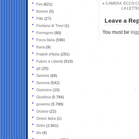
«
CAMERA: ECCO CHI
Fini
(821)
LA LETTE
fioriere
(5)
Fitto
(27)
Leave a Rep
Fontana di Trevi
(1)
You must be
log
Formigoni
(90)
Forza Italia
(596)
frana
(9)
Fratelli d'Italia
(291)
Futuro e Libertà
(510)
g8
(25)
Gelmini
(68)
Genova
(542)
Giannino
(10)
Giustizia
(5.784)
governo
(5.799)
Grasso
(22)
Green Italia
(1)
Grillo
(2.941)
Idv
(4)