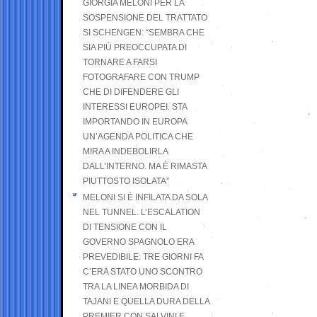
GIORGIA MELONI PER LA
SOSPENSIONE DEL TRATTATO
SI SCHENGEN: “SEMBRA CHE
SIA PIÙ PREOCCUPATA DI
TORNARE A FARSI
FOTOGRAFARE CON TRUMP
CHE DI DIFENDERE GLI
INTERESSI EUROPEI. STA
IMPORTANDO IN EUROPA
UN’AGENDA POLITICA CHE
MIRA A INDEBOLIRLA
DALL’INTERNO. MA È RIMASTA
PIUTTOSTO ISOLATA”
MELONI SI È INFILATA DA SOLA
NEL TUNNEL. L’ESCALATION
DI TENSIONE CON IL
GOVERNO SPAGNOLO ERA
PREVEDIBILE: TRE GIORNI FA
C’ERA STATO UNO SCONTRO
TRA LA LINEA MORBIDA DI
TAJANI E QUELLA DURA DELLA
PREMIER CON SALVINI E