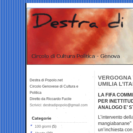
VERGOGNA 
Destra di Popolo.net
UMILIA L’ITA
Circolo Genovese di Cultura e
Politica
LA FIFA COMMI
Diretto da Riccardo Fucile
PER INETTITU
Scrivici: destradipopolo@gmail.com
ANALOGO E’ S
L’intervento dell
Categorie
mangiabanane” – 
100 giorni
(5)
un’inchiesta con 