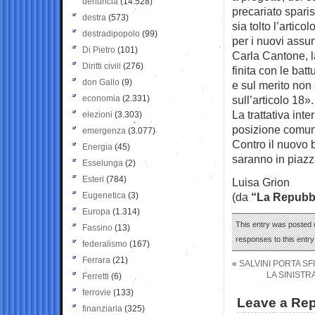
denuncia
(14.528)
precariato spari
destra
(573)
sia tolto l’artic
destradipopolo
(99)
per i nuovi assun
Di Pietro
(101)
Carla Cantone, la
Diritti civili
(276)
finita con le bat
don Gallo
(9)
e sul merito non 
economia
(2.331)
sull’articolo 18».
La trattativa inte
elezioni
(3.303)
posizione comune
emergenza
(3.077)
Contro il nuovo b
Energia
(45)
saranno in piaz
Esselunga
(2)
Esteri
(784)
Luisa Grion
Eugenetica
(3)
(da
“La Repubb
Europa
(1.314)
This entry was posted o
Fassino
(13)
responses to this entr
federalismo
(167)
Ferrara
(21)
«
SALVINI PORTA S
LA SINISTR
Ferretti
(6)
ferrovie
(133)
Leave a Rep
finanziaria
(325)