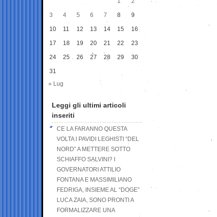
1
2
3
4
5
6
7
8
9
10
11
12
13
14
15
16
17
18
19
20
21
22
23
24
25
26
27
28
29
30
31
« Lug
Leggi gli ultimi articoli
inseriti
CE LA FARANNO QUESTA
VOLTA I PAVIDI LEGHISTI “DEL
NORD” A METTERE SOTTO
SCHIAFFO SALVINI? I
GOVERNATORI ATTILIO
FONTANA E MASSIMILIANO
FEDRIGA, INSIEME AL “DOGE”
LUCA ZAIA, SONO PRONTI A
FORMALIZZARE UNA