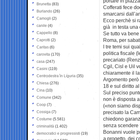
portare in piazza
Brunetta
(83)
Cofferati fece do
Burlando
(26)
smarcarsi dall’a
Camogli
(2)
Ecco perchè si r
canile
(4)
già in testa una
Cappello
(8)
Se tutto va bene 
Roma, per sabato
Caprotti
(2)
I tre temi sui qu
Caritas
(6)
politica fiscale (
carovita
(170)
precariato (Renzi
casa
(247)
Cgil, Cisl e Uil 
Casini
(119)
chiaramente il la
Centrodestra in Liguria
(35)
Argomento però d
Chiesa
(276)
18 e sul diritto a
Cina
(10)
Sul preciso punto
Comune
(342)
non è disposta a
Coop
(7)
(«non siamo disp
precisato la Cam
Cossiga
(7)
chiedono garanzi
Costume
(5.581)
senza scendere tr
criminalità
(1.402)
Bonanni vuole pri
democratici e progressisti
(19)
a progetto, dei c