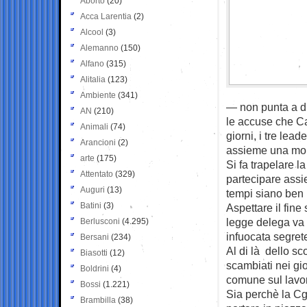
Aborto
(20)
Acca Larentia
(2)
Alcool
(3)
Alemanno
(150)
Alfano
(315)
Alitalia
(123)
Ambiente
(341)
— non punta a d
AN
(210)
le accuse che Ca
Animali
(74)
giorni, i tre lea
Arancioni
(2)
assieme una mobi
arte
(175)
Si fa trapelare l
Attentato
(329)
partecipare assi
Auguri
(13)
tempi siano ben p
Batini
(3)
Aspettare il fin
legge delega va a
Berlusconi
(4.295)
infuocata segrete
Bersani
(234)
Al di là dello sco
Biasotti
(12)
scambiati nei gior
Boldrini
(4)
comune sul lavo
Bossi
(1.221)
Sia perchè la Cg
Brambilla
(38)