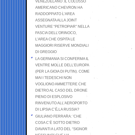
VENEZUELANO .IL COLOSSO
AMERICANO CHEVRON HA
RADDOPPIATO L’AREA
ASSEGNATA ALLA JOINT
VENTURE “PETROPIAR” NELLA
FASCIA DELL’ORINOCO,
L’AREA CHE OSPITA LE
MAGGIORI RISERVE MONDIALI
DI GREGGIO
LA GERMANIA SI CONFERMA IL
VENTRE MOLLE DELL’EUROPA
(PER LA GIOIA DI PUTIN). COME
MAI I TEDESCHI NON
VOGLIONO AMMETTERE CHE
DIETRO AL CASO DEL DRONE
PIENO DI ESPLOSIVO
RINVENUTO ALL’AEROPORTO
DI LIPSIA C’È LA RUSSIA?
GIULIANO FERRARA: ’CHE
COSA C’È SOTTO DIETRO
DAVANTI A LATO DEL “SIGNOR