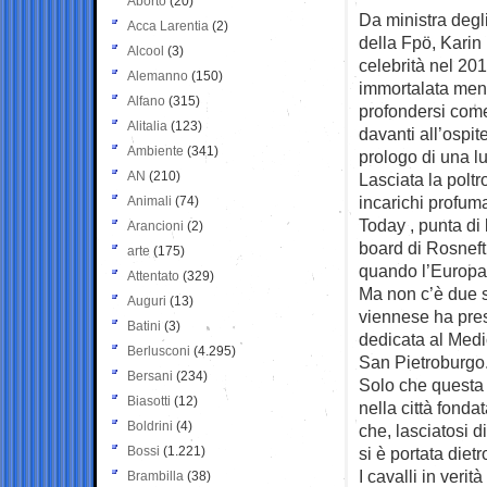
Aborto
(20)
Da ministra degl
Acca Larentia
(2)
della Fpö, Karin
Alcool
(3)
celebrità nel 201
Alemanno
(150)
immortalata ment
Alfano
(315)
profondersi com
Alitalia
(123)
davanti all’ospi
Ambiente
(341)
prologo di una lu
AN
(210)
Lasciata la polt
incarichi profuma
Animali
(74)
Today , punta di
Arancioni
(2)
board di Rosneft
arte
(175)
quando l’Europa
Attentato
(329)
Ma non c’è due s
Auguri
(13)
viennese ha pres
Batini
(3)
dedicata al Medio
Berlusconi
(4.295)
San Pietroburgo
Bersani
(234)
Solo che questa 
Biasotti
(12)
nella città fonda
Boldrini
(4)
che, lasciatosi d
Bossi
(1.221)
si è portata die
I cavalli in verit
Brambilla
(38)