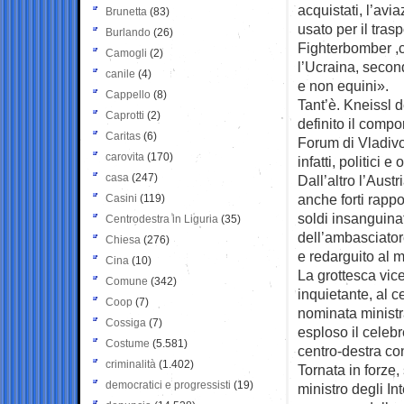
acquistati, l’avi
Brunetta
(83)
usato per il tras
Burlando
(26)
Fighterbomber ,c
Camogli
(2)
l’Ucraina, second
canile
(4)
e non equini».
Cappello
(8)
Tant’è. Kneissl 
Caprotti
(2)
definito il comp
Caritas
(6)
Forum di Vladivo
carovita
(170)
infatti, politic
casa
(247)
Dall’altro l’Aust
anche forti rapp
Casini
(119)
soldi insanguinat
Centrodestra in Liguria
(35)
dell’ambasciator
Chiesa
(276)
e redarguito al m
Cina
(10)
La grottesca vic
Comune
(342)
inquietante, al c
Coop
(7)
nominata ministr
Cossiga
(7)
esploso il celeb
Costume
(5.581)
centro-destra co
criminalità
(1.402)
Tornata in forze,
democratici e progressisti
(19)
ministro degli Int