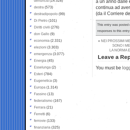
denuncia
(14.528)
a un anno dalle e
continua ad avere
destra
(573)
(da il Corriere d
destradipopolo
(99)
Di Pietro
(101)
This entry was posted 
Diritti civili
(276)
responses to this entr
don Gallo
(9)
economia
(2.331)
«
NEI PROSSIMI M
SONO I ME
elezioni
(3.303)
LA NORMA E
emergenza
(3.077)
Leave a Rep
Energia
(45)
You must be
log
Esselunga
(2)
Esteri
(784)
Eugenetica
(3)
Europa
(1.314)
Fassino
(13)
federalismo
(167)
Ferrara
(21)
Ferretti
(6)
ferrovie
(133)
finanziaria
(325)