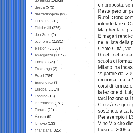
denuncia
(14.528)
e riproposta, senz
destra
(573)
Resta però un pa
destradipopolo
(99)
Rutelli: rendicon
Di Pietro
(101)
intende fare il C
Diritti civili
(276)
Margherita e gira
don Gallo
(9)
E magari rendi-co
economia
(2.331)
nella lista della
Cento Città , vici
elezioni
(3.303)
Rutelli nella su
emergenza
(3.077)
scuola di formaz
Energia
(45)
Milano, ha incas
Esselunga
(2)
“A partire dal 20
Esteri
(784)
rimborsati dalla 
Eugenetica
(3)
corsi di formazio
Europa
(1.314)
la lezione di Lu
Fassino
(13)
farci lezione sul
federalismo
(167)
Chissà se quel g
Ferrara
(21)
sostenute a caric
Per esempio i 133
Ferretti
(6)
Vino Vip che distr
ferrovie
(133)
Lusi dal 2008 al
finanziaria
(325)