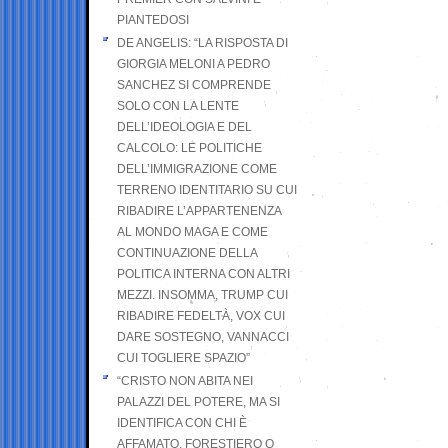
PIANTEDOSI
DE ANGELIS: “LA RISPOSTA DI
GIORGIA MELONI A PEDRO
SANCHEZ SI COMPRENDE
SOLO CON LA LENTE
DELL’IDEOLOGIA E DEL
CALCOLO: LE POLITICHE
DELL’IMMIGRAZIONE COME
TERRENO IDENTITARIO SU CUI
RIBADIRE L’APPARTENENZA
AL MONDO MAGA E COME
CONTINUAZIONE DELLA
POLITICA INTERNA CON ALTRI
MEZZI. INSOMMA, TRUMP CUI
RIBADIRE FEDELTÀ, VOX CUI
DARE SOSTEGNO, VANNACCI
CUI TOGLIERE SPAZIO”
“CRISTO NON ABITA NEI
PALAZZI DEL POTERE, MA SI
IDENTIFICA CON CHI È
AFFAMATO, FORESTIERO O