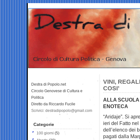
VINI, REGA
Destra di Popolo.net
COSI’
Circolo Genovese di Cultura e
Politica
ALLA SCUOLA D
Diretto da Riccardo Fucile
ENOTECA
Scrivici: destradipopolo@gmail.com
“Aridaje”. Si apre
ieri del Fatto
nel
Categorie
dell’elenco dei b
100 giorni
(5)
pagati dalla Marg