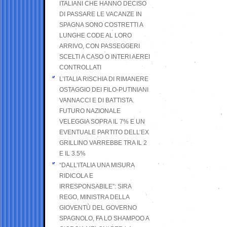
ITALIANI CHE HANNO DECISO
DI PASSARE LE VACANZE IN
SPAGNA SONO COSTRETTI A
LUNGHE CODE AL LORO
ARRIVO, CON PASSEGGERI
SCELTI A CASO O INTERI AEREI
CONTROLLATI
L’ITALIA RISCHIA DI RIMANERE
OSTAGGIO DEI FILO-PUTINIANI
VANNACCI E DI BATTISTA.
FUTURO NAZIONALE
VELEGGIA SOPRA IL 7% E UN
EVENTUALE PARTITO DELL’EX
GRILLINO VARREBBE TRA IL 2
E IL 3.5%
“DALL’ITALIA UNA MISURA
RIDICOLA E
IRRESPONSABILE”: SIRA
REGO, MINISTRA DELLA
GIOVENTÙ DEL GOVERNO
SPAGNOLO, FA LO SHAMPOO A