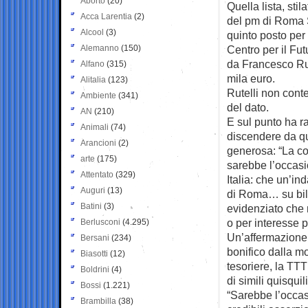
Aborto
(20)
Quella lista, sti
Acca Larentia
(2)
del pm di Roma S
Alcool
(3)
quinto posto per i
Alemanno
(150)
Centro per il Fu
da Francesco Rut
Alfano
(315)
mila euro.
Alitalia
(123)
Rutelli non conte
Ambiente
(341)
del dato.
AN
(210)
E sul punto ha ra
Animali
(74)
discendere da qu
Arancioni
(2)
generosa: “La co
arte
(175)
sarebbe l’occasio
Attentato
(329)
Italia: che un’in
Auguri
(13)
di Roma… su bilan
Batini
(3)
evidenziato che 
o per interesse p
Berlusconi
(4.295)
Un’affermazione u
Bersani
(234)
bonifico dalla mo
Biasotti
(12)
tesoriere, la TTT
Boldrini
(4)
di simili quisqui
Bossi
(1.221)
“Sarebbe l’occas
Brambilla
(38)