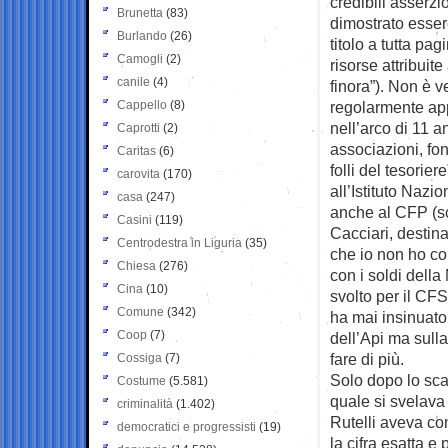
credibili asserzi
Brunetta
(83)
dimostrato esser
Burlando
(26)
titolo a tutta pa
Camogli
(2)
risorse attribuit
canile
(4)
finora”). Non è v
Cappello
(8)
regolarmente appr
nell’arco di 11 a
Caprotti
(2)
associazioni, fon
Caritas
(6)
folli del tesorier
carovita
(170)
all’Istituto Nazi
casa
(247)
anche al CFP (s
Casini
(119)
Cacciari, destina
Centrodestra in Liguria
(35)
che io non ho co
Chiesa
(276)
con i soldi dell
Cina
(10)
svolto per il CF
Comune
(342)
ha mai insinuato
Coop
(7)
dell’Api ma sulla
fare di più.
Cossiga
(7)
Solo dopo lo sca
Costume
(5.581)
quale si svelava 
criminalità
(1.402)
Rutelli aveva co
democratici e progressisti
(19)
la cifra esatta e 