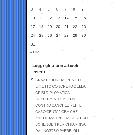
1
2
3
4
5
6
7
8
9
10
11
12
13
14
15
16
17
18
19
20
21
22
23
24
25
26
27
28
29
30
31
« Lug
Leggi gli ultimi articoli
inseriti
GRAZIE GIORGIA! L’UNICO
EFFETTO CONCRETO DELLA
CRISI DIPLOMATICA
SCATENATA DA MELONI
CONTRO SANCHEZ PER IL
CASO CEUTA? ORA CHE
ANCHE MADRID HA SOSPESO
SCHENGEN PER CHI ARRIVA
DAL NOSTRO PAESE, GLI