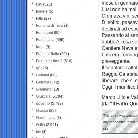
mese di gennaio p
Fini
(821)
Lusi non ha mai 
fioriere
(5)
Ordinava vini se
Fitto
(27)
Di solito, passav
Fontana di Trevi
(1)
destinati ad espo
Formigoni
(90)
Passando al seta
Forza Italia
(596)
dubbi. A cosa ser
frana
(9)
Cantiere Navale,
Fratelli d'Italia
(291)
Lusi era comunqu
preveggente.
Futuro e Libertà
(510)
Il senatore catt
g8
(25)
Reggio Calabria e
Gelmini
(68)
liberare, che si 
Genova
(542)
Oggi il munifico 
Giannino
(10)
Giustizia
(5.784)
Marco Lillo e Val
(da
“Il Fatto Qu
governo
(5.799)
Grasso
(22)
This entry was posted 
Green Italia
(1)
any responses to this 
Grillo
(2.941)
site.
Idv
(4)