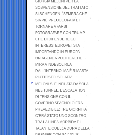
GIORGIA MELONI PER LA
SOSPENSIONE DEL TRATTATO
SI SCHENGEN: “SEMBRA CHE
SIA PIÙ PREOCCUPATA DI
TORNARE A FARSI
FOTOGRAFARE CON TRUMP
CHE DI DIFENDERE GLI
INTERESSI EUROPEI. STA
IMPORTANDO IN EUROPA
UN’AGENDA POLITICA CHE
MIRA A INDEBOLIRLA
DALL’INTERNO. MA È RIMASTA
PIUTTOSTO ISOLATA”
MELONI SI È INFILATA DA SOLA
NEL TUNNEL. L’ESCALATION
DI TENSIONE CON IL
GOVERNO SPAGNOLO ERA
PREVEDIBILE: TRE GIORNI FA
C’ERA STATO UNO SCONTRO
TRA LA LINEA MORBIDA DI
TAJANI E QUELLA DURA DELLA
PREMIER CON SALVINI E