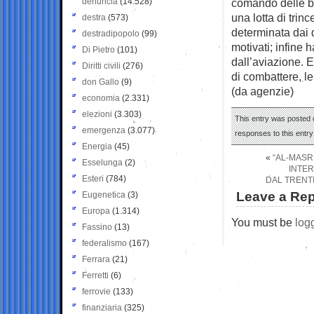
denuncia
(14.528)
comando delle br
una lotta di trin
destra
(573)
determinata dai dr
destradipopolo
(99)
motivati; infine 
Di Pietro
(101)
dall’aviazione.
Diritti civili
(276)
di combattere, l
don Gallo
(9)
(da agenzie)
economia
(2.331)
elezioni
(3.303)
This entry was posted o
emergenza
(3.077)
responses to this entr
Energia
(45)
«
“AL-MASR
Esselunga
(2)
INTER
Esteri
(784)
DAL TRENTI
Leave a Rep
Eugenetica
(3)
Europa
(1.314)
You must be
log
Fassino
(13)
federalismo
(167)
Ferrara
(21)
Ferretti
(6)
ferrovie
(133)
finanziaria
(325)