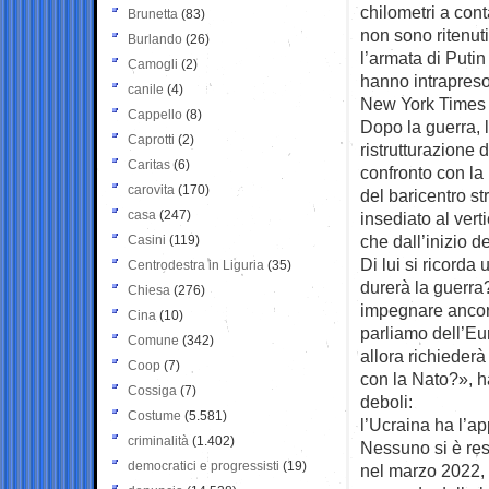
chilometri a cont
Brunetta
(83)
non sono ritenuti
Burlando
(26)
l’armata di Putin 
Camogli
(2)
hanno intrapreso
canile
(4)
New York Times 
Cappello
(8)
Dopo la guerra, l
Caprotti
(2)
ristrutturazione d
Caritas
(6)
confronto con la
carovita
(170)
del baricentro s
casa
(247)
insediato al ver
che dall’inizio d
Casini
(119)
Di lui si ricorda
Centrodestra in Liguria
(35)
durerà la guerra
Chiesa
(276)
impegnare ancor
Cina
(10)
parliamo dell’Eu
Comune
(342)
allora richieder
Coop
(7)
con la Nato?», h
Cossiga
(7)
deboli:
Costume
(5.581)
l’Ucraina ha l’ap
criminalità
(1.402)
Nessuno si è res
democratici e progressisti
(19)
nel marzo 2022, v