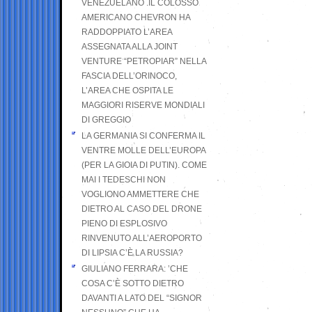
VENEZUELANO .IL COLOSSO
AMERICANO CHEVRON HA
RADDOPPIATO L’AREA
ASSEGNATA ALLA JOINT
VENTURE “PETROPIAR” NELLA
FASCIA DELL’ORINOCO,
L’AREA CHE OSPITA LE
MAGGIORI RISERVE MONDIALI
DI GREGGIO
LA GERMANIA SI CONFERMA IL
VENTRE MOLLE DELL’EUROPA
(PER LA GIOIA DI PUTIN). COME
MAI I TEDESCHI NON
VOGLIONO AMMETTERE CHE
DIETRO AL CASO DEL DRONE
PIENO DI ESPLOSIVO
RINVENUTO ALL’AEROPORTO
DI LIPSIA C’È LA RUSSIA?
GIULIANO FERRARA: ’CHE
COSA C’È SOTTO DIETRO
DAVANTI A LATO DEL “SIGNOR