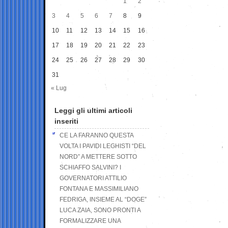
1
2
3
4
5
6
7
8
9
10
11
12
13
14
15
16
17
18
19
20
21
22
23
24
25
26
27
28
29
30
31
« Lug
Leggi gli ultimi articoli
inseriti
CE LA FARANNO QUESTA
VOLTA I PAVIDI LEGHISTI “DEL
NORD” A METTERE SOTTO
SCHIAFFO SALVINI? I
GOVERNATORI ATTILIO
FONTANA E MASSIMILIANO
FEDRIGA, INSIEME AL “DOGE”
LUCA ZAIA, SONO PRONTI A
FORMALIZZARE UNA