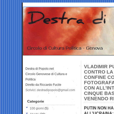
VLADIMIR P
Destra di Popolo.net
CONTRO LA 
Circolo Genovese di Cultura e
CONFINE CON
Politica
FOTOGRAFA
Diretto da Riccardo Fucile
CON ALL’IN
Scrivici: destradipopolo@gmail.com
CINQUE BAS
VENENDO R
Categorie
PUTIN NON HA
100 giorni
(5)
ALL’UCRAINA: