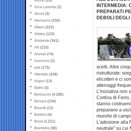
Aborto
(20)
INTERMEDIA: 
Acca Larentia
(2)
PREPARATI P
Alcool
(3)
DEBOLI DEGLI
Alemanno
(150)
Alfano
(315)
Alitalia
(123)
Ambiente
(341)
AN
(210)
Animali
(74)
Arancioni
(2)
scelti. Altre cin
arte
(175)
ristrutturate: so
Attentato
(329)
elicotteri e ci so
Auguri
(13)
atterraggi freque
Batini
(3)
L’iniziativa non 
Berlusconi
(4.295)
Cortina di Ferro
Bersani
(234)
stanno costruendo
Biasotti
(12)
preparano a uscir
Boldrini
(4)
munirle di campi
Bossi
(1.221)
L’adesione alla N
neutrale” su cui 
Brambilla
(38)