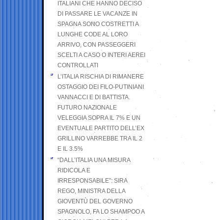
ITALIANI CHE HANNO DECISO
DI PASSARE LE VACANZE IN
SPAGNA SONO COSTRETTI A
LUNGHE CODE AL LORO
ARRIVO, CON PASSEGGERI
SCELTI A CASO O INTERI AEREI
CONTROLLATI
L’ITALIA RISCHIA DI RIMANERE
OSTAGGIO DEI FILO-PUTINIANI
VANNACCI E DI BATTISTA.
FUTURO NAZIONALE
VELEGGIA SOPRA IL 7% E UN
EVENTUALE PARTITO DELL’EX
GRILLINO VARREBBE TRA IL 2
E IL 3.5%
“DALL’ITALIA UNA MISURA
RIDICOLA E
IRRESPONSABILE”: SIRA
REGO, MINISTRA DELLA
GIOVENTÙ DEL GOVERNO
SPAGNOLO, FA LO SHAMPOO A