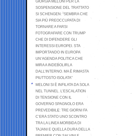
GIORGIA MELONI PER LA
SOSPENSIONE DEL TRATTATO
SI SCHENGEN: “SEMBRA CHE
SIA PIÙ PREOCCUPATA DI
TORNARE A FARSI
FOTOGRAFARE CON TRUMP
CHE DI DIFENDERE GLI
INTERESSI EUROPEI. STA
IMPORTANDO IN EUROPA
UN’AGENDA POLITICA CHE
MIRA A INDEBOLIRLA
DALL’INTERNO. MA È RIMASTA
PIUTTOSTO ISOLATA”
MELONI SI È INFILATA DA SOLA
NEL TUNNEL. L’ESCALATION
DI TENSIONE CON IL
GOVERNO SPAGNOLO ERA
PREVEDIBILE: TRE GIORNI FA
C’ERA STATO UNO SCONTRO
TRA LA LINEA MORBIDA DI
TAJANI E QUELLA DURA DELLA
PREMIER CON SALVINI E