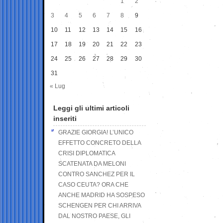
1
2
3
4
5
6
7
8
9
10
11
12
13
14
15
16
17
18
19
20
21
22
23
24
25
26
27
28
29
30
31
« Lug
Leggi gli ultimi articoli
inseriti
GRAZIE GIORGIA! L’UNICO
EFFETTO CONCRETO DELLA
CRISI DIPLOMATICA
SCATENATA DA MELONI
CONTRO SANCHEZ PER IL
CASO CEUTA? ORA CHE
ANCHE MADRID HA SOSPESO
SCHENGEN PER CHI ARRIVA
DAL NOSTRO PAESE, GLI