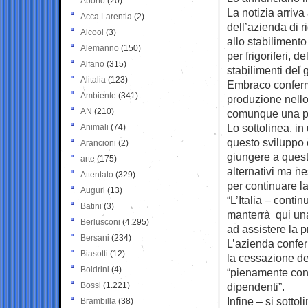
Aborto
(20)
La notizia arriva
Acca Larentia
(2)
dell’azienda di r
Alcool
(3)
allo stabiliment
Alemanno
(150)
per frigoriferi, d
Alfano
(315)
stabilimenti del 
Alitalia
(123)
Embraco conferma
Ambiente
(341)
produzione nello
AN
(210)
comunque una pre
Lo sottolinea, i
Animali
(74)
questo sviluppo 
Arancioni
(2)
giungere a quest
arte
(175)
alternativi ma n
Attentato
(329)
per continuare l
Auguri
(13)
“L’Italia – cont
Batini
(3)
manterrà qui una
Berlusconi
(4.295)
ad assistere la p
Bersani
(234)
L’azienda confer
Biasotti
(12)
la cessazione de
Boldrini
(4)
“pienamente cons
Bossi
(1.221)
dipendenti”.
Infine – si sotto
Brambilla
(38)