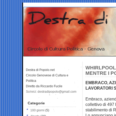
WHIRLPOOL 
Destra di Popolo.net
MENTRE I P
Circolo Genovese di Cultura e
Politica
EMBRACO, AZI
Diretto da Riccardo Fucile
LAVORATORI S
Scrivici: destradipopolo@gmail.com
Embraco, azienda
Categorie
collettivo di 497
l
stabilimento di R
100 giorni
(5)
Lo annunciano in