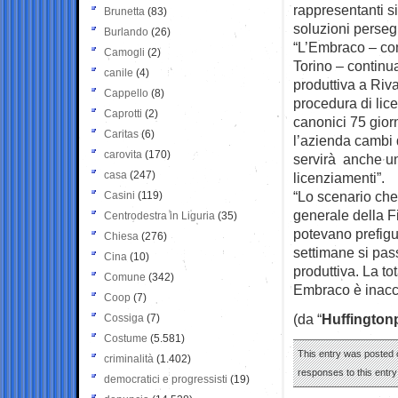
rappresentanti si
Brunetta
(83)
soluzioni persegu
Burlando
(26)
“L’Embraco – co
Camogli
(2)
Torino – continua
canile
(4)
produttiva a Riva
Cappello
(8)
procedura di lice
Caprotti
(2)
canonici 75 giorn
Caritas
(6)
l’azienda cambi q
carovita
(170)
servirà anche un
casa
(247)
licenziamenti”.
“Lo scenario che
Casini
(119)
generale della Fi
Centrodestra in Liguria
(35)
potevano prefigu
Chiesa
(276)
settimane si pass
Cina
(10)
produttiva. La to
Comune
(342)
Embraco è inaccett
Coop
(7)
(da “
Huffington
Cossiga
(7)
Costume
(5.581)
This entry was posted 
criminalità
(1.402)
responses to this entr
democratici e progressisti
(19)