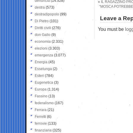
denuncia
(14.528)
«
IL RAGAZZINO PR
“MOSCA POTREBBE I
destra
(573)
destradipopolo
(99)
Leave a Rep
Di Pietro
(101)
Diritti civili
(276)
You must be
log
don Gallo
(9)
economia
(2.331)
elezioni
(3.303)
emergenza
(3.077)
Energia
(45)
Esselunga
(2)
Esteri
(784)
Eugenetica
(3)
Europa
(1.314)
Fassino
(13)
federalismo
(167)
Ferrara
(21)
Ferretti
(6)
ferrovie
(133)
finanziaria
(325)