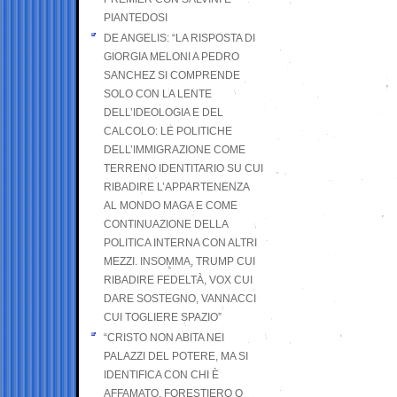
PIANTEDOSI
DE ANGELIS: “LA RISPOSTA DI
GIORGIA MELONI A PEDRO
SANCHEZ SI COMPRENDE
SOLO CON LA LENTE
DELL’IDEOLOGIA E DEL
CALCOLO: LE POLITICHE
DELL’IMMIGRAZIONE COME
TERRENO IDENTITARIO SU CUI
RIBADIRE L’APPARTENENZA
AL MONDO MAGA E COME
CONTINUAZIONE DELLA
POLITICA INTERNA CON ALTRI
MEZZI. INSOMMA, TRUMP CUI
RIBADIRE FEDELTÀ, VOX CUI
DARE SOSTEGNO, VANNACCI
CUI TOGLIERE SPAZIO”
“CRISTO NON ABITA NEI
PALAZZI DEL POTERE, MA SI
IDENTIFICA CON CHI È
AFFAMATO, FORESTIERO O