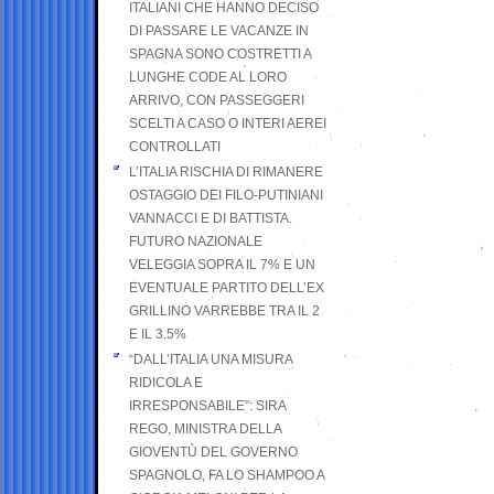
ITALIANI CHE HANNO DECISO
DI PASSARE LE VACANZE IN
SPAGNA SONO COSTRETTI A
LUNGHE CODE AL LORO
ARRIVO, CON PASSEGGERI
SCELTI A CASO O INTERI AEREI
CONTROLLATI
L’ITALIA RISCHIA DI RIMANERE
OSTAGGIO DEI FILO-PUTINIANI
VANNACCI E DI BATTISTA.
FUTURO NAZIONALE
VELEGGIA SOPRA IL 7% E UN
EVENTUALE PARTITO DELL’EX
GRILLINO VARREBBE TRA IL 2
E IL 3.5%
“DALL’ITALIA UNA MISURA
RIDICOLA E
IRRESPONSABILE”: SIRA
REGO, MINISTRA DELLA
GIOVENTÙ DEL GOVERNO
SPAGNOLO, FA LO SHAMPOO A