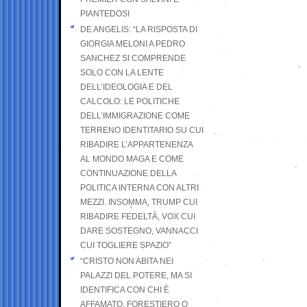
PIANTEDOSI
DE ANGELIS: “LA RISPOSTA DI
GIORGIA MELONI A PEDRO
SANCHEZ SI COMPRENDE
SOLO CON LA LENTE
DELL’IDEOLOGIA E DEL
CALCOLO: LE POLITICHE
DELL’IMMIGRAZIONE COME
TERRENO IDENTITARIO SU CUI
RIBADIRE L’APPARTENENZA
AL MONDO MAGA E COME
CONTINUAZIONE DELLA
POLITICA INTERNA CON ALTRI
MEZZI. INSOMMA, TRUMP CUI
RIBADIRE FEDELTÀ, VOX CUI
DARE SOSTEGNO, VANNACCI
CUI TOGLIERE SPAZIO”
“CRISTO NON ABITA NEI
PALAZZI DEL POTERE, MA SI
IDENTIFICA CON CHI È
AFFAMATO, FORESTIERO O