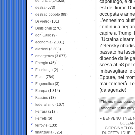
denuncia
(14.528)
capoluogo, e di 
est del fiume Dn
destra
(573)
occupata e annes
destradipopolo
(99)
L’ennesimo bluff
Di Pietro
(101)
continui a negare 
Diritti civili
(276)
capire a Trump. 
don Gallo
(9)
l’Ucraina disarmi
economia
(2.331)
Zelensky ribadis
elezioni
(3.303)
passato ha lascia
emergenza
(3.077)
dipende dalle gar
Energia
(45)
scesa al 58 per c
Esselunga
(2)
imbavagliare le 
Eppure, nei momen
Esteri
(784)
mai cercherà il 
Eugenetica
(3)
(da agenzie)
Europa
(1.314)
Fassino
(13)
This entry was posted 
federalismo
(167)
responses to this entr
Ferrara
(21)
Ferretti
(6)
«
BENVENUTI NEL N
BOLZANO
ferrovie
(133)
GIORGIA MELONI
finanziaria
(325)
DUCETTA: I DUE 