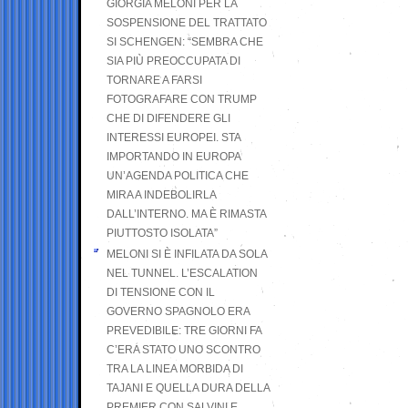
GIORGIA MELONI PER LA
SOSPENSIONE DEL TRATTATO
SI SCHENGEN: “SEMBRA CHE
SIA PIÙ PREOCCUPATA DI
TORNARE A FARSI
FOTOGRAFARE CON TRUMP
CHE DI DIFENDERE GLI
INTERESSI EUROPEI. STA
IMPORTANDO IN EUROPA
UN’AGENDA POLITICA CHE
MIRA A INDEBOLIRLA
DALL’INTERNO. MA È RIMASTA
PIUTTOSTO ISOLATA”
MELONI SI È INFILATA DA SOLA
NEL TUNNEL. L’ESCALATION
DI TENSIONE CON IL
GOVERNO SPAGNOLO ERA
PREVEDIBILE: TRE GIORNI FA
C’ERA STATO UNO SCONTRO
TRA LA LINEA MORBIDA DI
TAJANI E QUELLA DURA DELLA
PREMIER CON SALVINI E