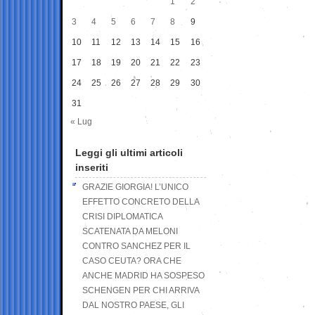
1
2
3
4
5
6
7
8
9
10
11
12
13
14
15
16
17
18
19
20
21
22
23
24
25
26
27
28
29
30
31
« Lug
Leggi gli ultimi articoli
inseriti
GRAZIE GIORGIA! L’UNICO
EFFETTO CONCRETO DELLA
CRISI DIPLOMATICA
SCATENATA DA MELONI
CONTRO SANCHEZ PER IL
CASO CEUTA? ORA CHE
ANCHE MADRID HA SOSPESO
SCHENGEN PER CHI ARRIVA
DAL NOSTRO PAESE, GLI