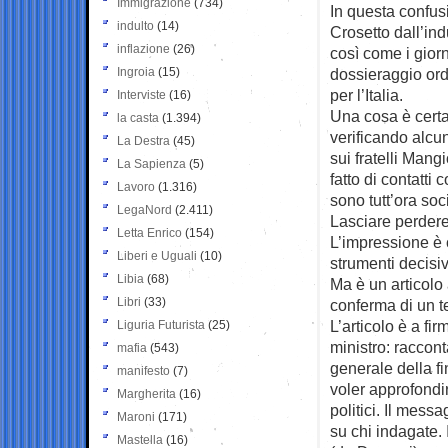
Immigrazione
(734)
In questa confus
indulto
(14)
Crosetto dall’ind
inflazione
(26)
così come i giorna
Ingroia
(15)
dossieraggio ordi
per l’Italia.
Interviste
(16)
Una cosa è certa
la casta
(1.394)
verificando alcu
La Destra
(45)
sui fratelli Mang
La Sapienza
(5)
fatto di contatti
Lavoro
(1.316)
sono tutt’ora so
LegaNord
(2.411)
Lasciare perdere
Letta Enrico
(154)
L’impressione è c
Liberi e Uguali
(10)
strumenti decisiv
Libia
(68)
Ma è un articolo
Libri
(33)
conferma di un te
L’articolo è a fi
Liguria Futurista
(25)
ministro: raccon
mafia
(543)
generale della f
manifesto
(7)
voler approfondir
Margherita
(16)
politici. Il mess
Maroni
(171)
su chi indagate. 
Mastella
(16)