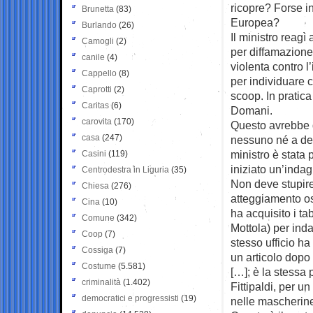
ricopre? Forse i
Brunetta
(83)
Europea?
Burlando
(26)
Il ministro reagì
Camogli
(2)
per diffamazione
canile
(4)
violenta contro 
Cappello
(8)
per individuare c
Caprotti
(2)
scoop. In pratica
Caritas
(6)
Domani.
carovita
(170)
Questo avrebbe do
casa
(247)
nessuno né a dest
ministro è stata
Casini
(119)
iniziato un’inda
Centrodestra in Liguria
(35)
Non deve stupire:
Chiesa
(276)
atteggiamento ost
Cina
(10)
ha acquisito i ta
Comune
(342)
Mottola) per ind
Coop
(7)
stesso ufficio h
Cossiga
(7)
un articolo dopo
Costume
(5.581)
[…]; è la stessa 
criminalità
(1.402)
Fittipaldi, per un
democratici e progressisti
(19)
nelle mascherin