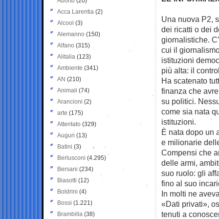
Aborto
(20)
Acca Larentia
(2)
Una nuova P2, se
Alcool
(3)
dei ricatti o dei d
Alemanno
(150)
giornalistiche. C
Alfano
(315)
cui il giornalism
Alitalia
(123)
istituzioni demo
Ambiente
(341)
più alta: il contr
AN
(210)
Ha scatenato tutt
finanza che avre
Animali
(74)
su politici. Ness
Arancioni
(2)
come sia nata qu
arte
(175)
istituzioni.
Attentato
(329)
È nata dopo un ar
Auguri
(13)
e milionarie dell
Batini
(3)
Compensi che arr
Berlusconi
(4.295)
delle armi, ambit
Bersani
(234)
suo ruolo: gli af
Biasotti
(12)
fino al suo incar
Boldrini
(4)
In molti ne aveva
Bossi
(1.221)
«Dati privati», os
tenuti a conoscer
Brambilla
(38)