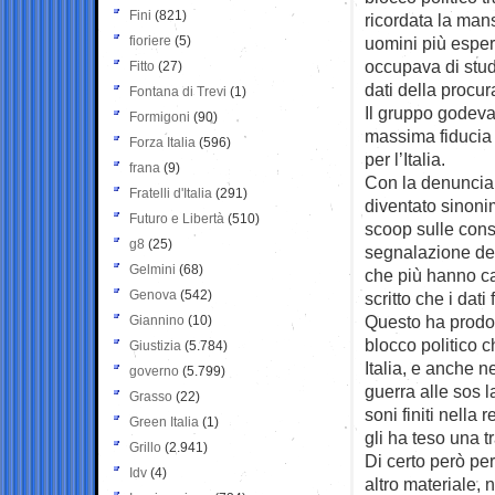
Fini
(821)
ricordata la mans
fioriere
(5)
uomini più esper
occupava di stud
Fitto
(27)
dati della procur
Fontana di Trevi
(1)
Il gruppo godeva 
Formigoni
(90)
massima fiducia e
Forza Italia
(596)
per l’Italia.
frana
(9)
Con la denuncia 
Fratelli d'Italia
(291)
diventato sinoni
Futuro e Libertà
(510)
scoop sulle cons
g8
(25)
segnalazione del
Gelmini
(68)
che più hanno ca
Genova
(542)
scritto che i dat
Questo ha prodott
Giannino
(10)
blocco politico 
Giustizia
(5.784)
Italia, e anche 
governo
(5.799)
guerra alle sos 
Grasso
(22)
soni finiti nella 
Green Italia
(1)
gli ha teso una t
Grillo
(2.941)
Di certo però per
Idv
(4)
altro materiale, 