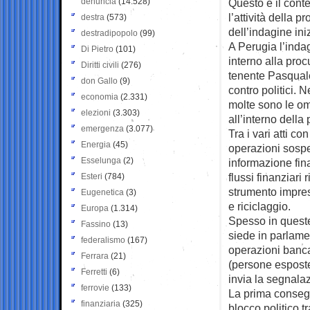
denuncia
(14.528)
Questo è il conte
l’attività della 
destra
(573)
dell’indagine ini
destradipopolo
(99)
A Perugia l’indag
Di Pietro
(101)
interno alla proc
Diritti civili
(276)
tenente Pasquale 
don Gallo
(9)
contro politici.
economia
(2.331)
molte sono le omi
elezioni
(3.303)
all’interno della
emergenza
(3.077)
Tra i vari atti c
Energia
(45)
operazioni sospet
Esselunga
(2)
informazione finan
flussi finanziari
Esteri
(784)
strumento impresc
Eugenetica
(3)
e riciclaggio.
Europa
(1.314)
Spesso in queste 
Fassino
(13)
siede in parlame
federalismo
(167)
operazioni banca
Ferrara
(21)
(persone esposte p
Ferretti
(6)
invia la segnalaz
ferrovie
(133)
La prima consegu
finanziaria
(325)
blocco politico t