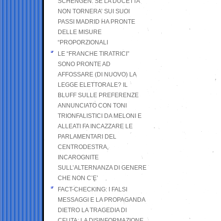
SCHENGEN. SE LA DUCETTA
NON TORNERA’ SUI SUOI
PASSI MADRID HA PRONTE
DELLE MISURE
“PROPORZIONALI
LE “FRANCHE TIRATRICI”
SONO PRONTE AD
AFFOSSARE (DI NUOVO) LA
LEGGE ELETTORALE? IL
BLUFF SULLE PREFERENZE
ANNUNCIATO CON TONI
TRIONFALISTICI DA MELONI E
ALLEATI FA INCAZZARE LE
PARLAMENTARI DEL
CENTRODESTRA,
INCAROGNITE
SULL’ALTERNANZA DI GENERE
CHE NON C’E’
FACT-CHECKING: I FALSI
MESSAGGI E LA PROPAGANDA
DIETRO LA TRAGEDIA DI
CEUTA: LA DISINFORMAZIONE