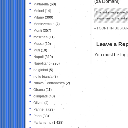
(da Domani)
Mattarella
(60)
Meloni
(14)
This entry was posted 
Milano
(300)
responses to this entr
Montezemolo
(7)
«
I CONTI IN BUSTA
Monti
(357)
moschea
(11)
Leave a Rep
Musso
(10)
Muti
(10)
You must be
log
Napoli
(319)
Napolitano
(220)
no global
(5)
notte bianca
(3)
Nuovo Centrodestra
(2)
Obama
(11)
olimpiadi
(40)
Oliveri
(4)
Pannella
(29)
Papa
(33)
Parlamento
(1.428)