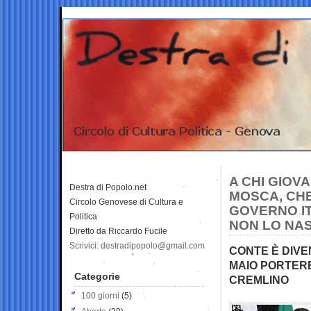
A CHI GIOVA
Destra di Popolo.net
MOSCA, CHE
Circolo Genovese di Cultura e
GOVERNO IT
Politica
NON LO NA
Diretto da Riccardo Fucile
Scrivici: destradipopolo@gmail.com
CONTE È DIVEN
MAIO PORTER
Categorie
CREMLINO
100 giorni
(5)