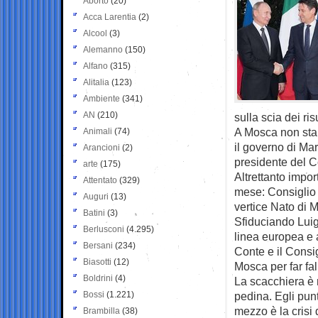
Aborto
(20)
Acca Larentia
(2)
Alcool
(3)
Alemanno
(150)
Alfano
(315)
Alitalia
(123)
Ambiente
(341)
AN
(210)
sulla scia dei ris
A Mosca non stann
Animali
(74)
il governo di Mar
Arancioni
(2)
presidente del C
arte
(175)
Altrettanto impor
Attentato
(329)
mese: Consiglio
Auguri
(13)
vertice Nato di 
Batini
(3)
Sfiduciando Luig
Berlusconi
(4.295)
linea europea e a
Bersani
(234)
Conte e il Consi
Biasotti
(12)
Mosca per far falli
Boldrini
(4)
La scacchiera è 
Bossi
(1.221)
pedina. Egli pun
mezzo è la crisi 
Brambilla
(38)