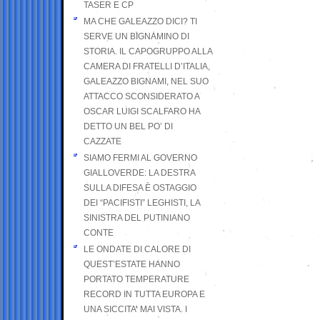
TASER E CP
MA CHE GALEAZZO DICI? TI
SERVE UN BIGNAMINO DI
STORIA. IL CAPOGRUPPO ALLA
CAMERA DI FRATELLI D’ITALIA,
GALEAZZO BIGNAMI, NEL SUO
ATTACCO SCONSIDERATO A
OSCAR LUIGI SCALFARO HA
DETTO UN BEL PO’ DI
CAZZATE
SIAMO FERMI AL GOVERNO
GIALLOVERDE: LA DESTRA
SULLA DIFESA È OSTAGGIO
DEI “PACIFISTI” LEGHISTI, LA
SINISTRA DEL PUTINIANO
CONTE
LE ONDATE DI CALORE DI
QUEST’ESTATE HANNO
PORTATO TEMPERATURE
RECORD IN TUTTA EUROPA E
UNA SICCITA’ MAI VISTA. I