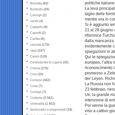
politiche italian
Brunetta
(83)
La leva principal
Burlando
(26)
taglio delle forn
Camogli
(2)
mentre era in cors
canile
(4)
Si è aggiunto ie
Cappello
(8)
21 al 28 giugno
Caprotti
(2)
rifornisce Turchi
Caritas
(6)
dalla mancanza d
carovita
(170)
evidentemente ci
casa
(247)
spiegazioni in at
Qui le spiegazio
Casini
(119)
europeo, l’altra 
Centrodestra in Liguria
(35)
riconoscimento d
Chiesa
(276)
promesso a Zele
Cina
(10)
der Leyen. Richie
Comune
(342)
La Russia non ha
Coop
(7)
23 febbraio, ne
Cossiga
(7)
Ue; la grande ma
Costume
(5.581)
intenzione di ent
criminalità
(1.402)
Poi venne la gue
democratici e progressisti
(19)
viso a cattivo gi