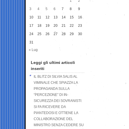
1
2
3
4
5
6
7
8
9
10
11
12
13
14
15
16
17
18
19
20
21
22
23
24
25
26
27
28
29
30
31
« Lug
Leggi gli ultimi articoli
inseriti
IL BLITZ DI SILVIA SALIS AL
VIMINALE CHE SPIAZZA LA
PROPAGANDA SULLA
“PERCEZIONE” DI IN-
SICUREZZA DEI SOVRANISTI:
SI FA RICEVERE DA
PIANTEDOSI E OTTIENE LA
COLLABORAZIONE DEL
MINISTRO SENZA CEDERE SU