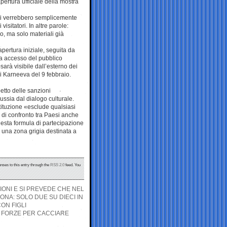
pertura ufficiale della mostra
uti verrebbero semplicemente
isitatori. In altre parole:
so, ma solo materiali già
pertura iniziale, seguita da
nza accesso del pubblico
sarà visibile dall’esterno dei
di Karneeva del 9 febbraio.
petto delle sanzioni
Russia dal dialogo culturale.
stituzione «esclude qualsiasi
 di confronto tra Paesi anche
uesta formula di partecipazione
 una zona grigia destinata a
nses to this entry through the
RSS 2.0
feed. You
LIONI E SI PREVEDE CHE NEL
ONA: SOLO DUE SU DIECI IN
ON FIGLI
E FORZE PER CACCIARE