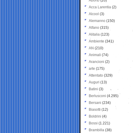
Aborto
(20)
Acca Larentia
(2)
Alcool
(3)
Alemanno
(150)
Alfano
(315)
Alitalia
(123)
Ambiente
(341)
AN
(210)
Animali
(74)
Arancioni
(2)
arte
(175)
Attentato
(329)
Auguri
(13)
Batini
(3)
Berlusconi
(4.295)
Bersani
(234)
Biasotti
(12)
Boldrini
(4)
Bossi
(1.221)
Brambilla
(38)