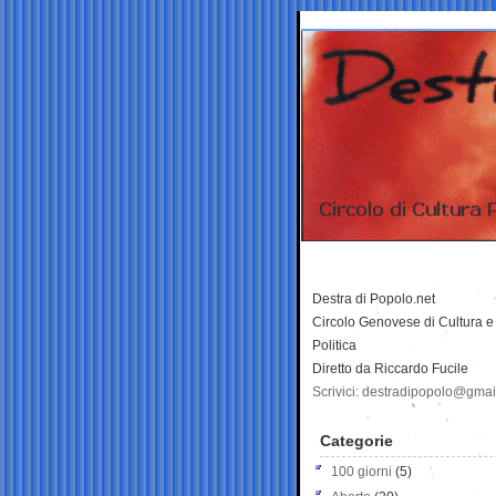
Destra di Popolo.net
Circolo Genovese di Cultura e
Politica
Diretto da Riccardo Fucile
Scrivici: destradipopolo@gma
Categorie
100 giorni
(5)