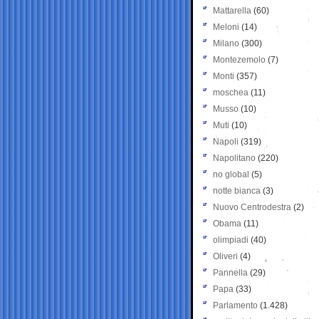
Mattarella
(60)
Meloni
(14)
Milano
(300)
Montezemolo
(7)
Monti
(357)
moschea
(11)
Musso
(10)
Muti
(10)
Napoli
(319)
Napolitano
(220)
no global
(5)
notte bianca
(3)
Nuovo Centrodestra
(2)
Obama
(11)
olimpiadi
(40)
Oliveri
(4)
Pannella
(29)
Papa
(33)
Parlamento
(1.428)