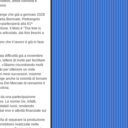
itivo, artisti coinvolti e
ione.
merge che già a gennaio 2026
della Biennale, Pietrangelo
«parteciperà alla 61ª
ne. Il titolo è “The tree is
articolato, dai fiori freschi a
gno che il lavoro è già in fase
ala difficoltà già a novembre
ettere di invito per facilitare
ia. «Stiamo riscontrando molti
ito per ottenere un visto
ei mesi successivi, insieme
rge anche la volontà di tornare
ea Del Mercato di reinserire il
olivia.
a da una partecipazione
ee. Le norme Ue, infatti,
statali russi, rendendo
l vivo e attività finanziate sul
lla di separare la produzione
verrebbero realizzate nelle