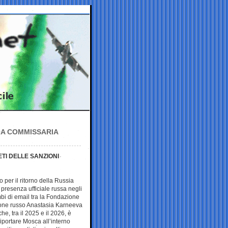
LA COMMISSARIA
ETI DELLE SANZIONI
 per il ritorno della Russia
 presenza ufficiale russa negli
bi di email tra la Fondazione
ione russo Anastasia Karneeva
e, tra il 2025 e il 2026, è
 riportare Mosca all’interno