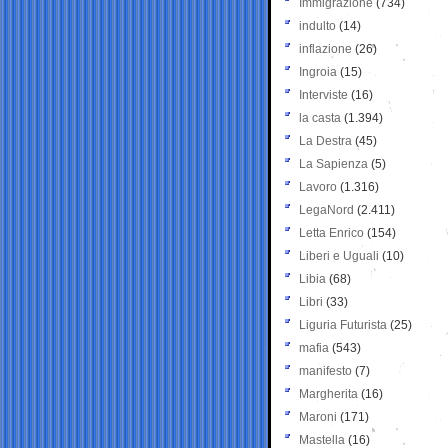
Immigrazione
(734)
indulto
(14)
inflazione
(26)
Ingroia
(15)
Interviste
(16)
la casta
(1.394)
La Destra
(45)
La Sapienza
(5)
Lavoro
(1.316)
LegaNord
(2.411)
Letta Enrico
(154)
Liberi e Uguali
(10)
Libia
(68)
Libri
(33)
Liguria Futurista
(25)
mafia
(543)
manifesto
(7)
Margherita
(16)
Maroni
(171)
Mastella
(16)