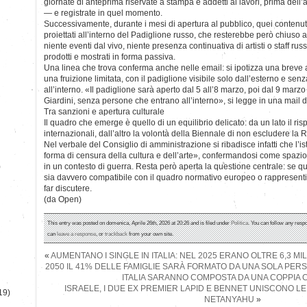
giornate di anteprima riservate a stampa e addetti ai lavori, prima dell’a
— e registrate in quel momento.
Successivamente, durante i mesi di apertura al pubblico, quei conten
proiettati all’interno del Padiglione russo, che resterebbe però chiuso ai v
niente eventi dal vivo, niente presenza continuativa di artisti o staff rus
prodotti e mostrati in forma passiva.
Una linea che trova conferma anche nelle email: si ipotizza una breve a
una fruizione limitata, con il padiglione visibile solo dall’esterno e se
all’interno. «Il padiglione sarà aperto dal 5 all’8 marzo, poi dal 9 marzo 
Giardini, senza persone che entrano all’interno», si legge in una mail 
Tra sanzioni e apertura culturale
Il quadro che emerge è quello di un equilibrio delicato: da un lato il ris
internazionali, dall’altro la volontà della Biennale di non escludere la 
Nel verbale del Consiglio di amministrazione si ribadisce infatti che l’i
forma di censura della cultura e dell’arte», confermandosi come spazio
)
in un contesto di guerra. Resta però aperta la questione centrale: se q
sia davvero compatibile con il quadro normativo europeo o rappresenti
far discutere.
(da Open)
This entry was posted on domenica, Aprile 26th, 2026 at 20:26 and is filed under
Politica
. You can follow any respo
can
leave a response
, or
trackback
from your own site.
«
AUMENTANO I SINGLE IN ITALIA: NEL 2025 ERANO OLTRE 6,3 MI
2050 IL 41% DELLE FAMIGLIE SARÀ FORMATO DA UNA SOLA PERS
ITALIA SARANNO COMPOSTA DA UNA COPPIA C
ISRAELE, I DUE EX PREMIER LAPID E BENNET UNISCONO L
19)
NETANYAHU
»