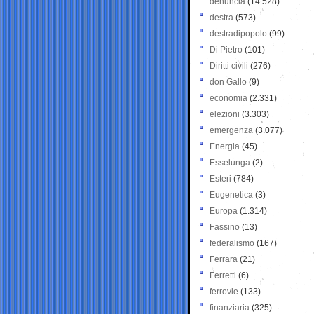
denuncia
(14.528)
destra
(573)
destradipopolo
(99)
Di Pietro
(101)
Diritti civili
(276)
don Gallo
(9)
economia
(2.331)
elezioni
(3.303)
emergenza
(3.077)
Energia
(45)
Esselunga
(2)
Esteri
(784)
Eugenetica
(3)
Europa
(1.314)
Fassino
(13)
federalismo
(167)
Ferrara
(21)
Ferretti
(6)
ferrovie
(133)
finanziaria
(325)