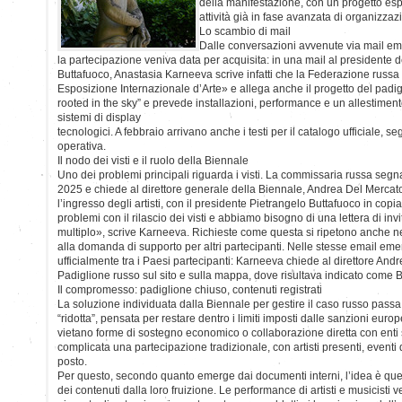
della manifestazione, con un progetto espos
attività già in fase avanzata di organizzaz
Lo scambio di mail
Dalle conversazioni avvenute via mail e
la partecipazione veniva data per acquisita: in una mail al presidente 
Buttafuoco, Anastasia Karneeva scrive infatti che la Federazione russa 
Esposizione Internazionale d’Arte» e allega anche il progetto del padiglio
rooted in the sky” e prevede installazioni, performance e un allestimento 
sistemi di display
tecnologici. A febbraio arrivano anche i testi per il catalogo ufficiale, se
operativa.
Il nodo dei visti e il ruolo della Biennale
Uno dei problemi principali riguarda i visti. La commissaria russa segn
2025 e chiede al direttore generale della Biennale, Andrea Del Mercato, l
l’ingresso degli artisti, con il presidente Pietrangelo Buttafuoco in cop
problemi con il rilascio dei visti e abbiamo bisogno di una lettera di inv
multiplo», scrive Karneeva. Richieste come questa si ripetono anche n
alla domanda di supporto per altri partecipanti. Nelle stesse email eme
ufficialmente tra i Paesi partecipanti: Karneeva chiede al direttore Andr
Padiglione russo sul sito e sulla mappa, dove risultava indicato come B
Il compromesso: padiglione chiuso, contenuti registrati
La soluzione individuata dalla Biennale per gestire il caso russo pass
“ridotta”, pensata per restare dentro i limiti imposti dalle sanzioni europ
vietano forme di sostegno economico o collaborazione diretta con enti 
complicata una partecipazione tradizionale, con artisti presenti, eventi da
posto.
Per questo, secondo quanto emerge dai documenti interni, l’idea è que
dei contenuti dalla loro fruizione. Le performance di artisti e musicisti 