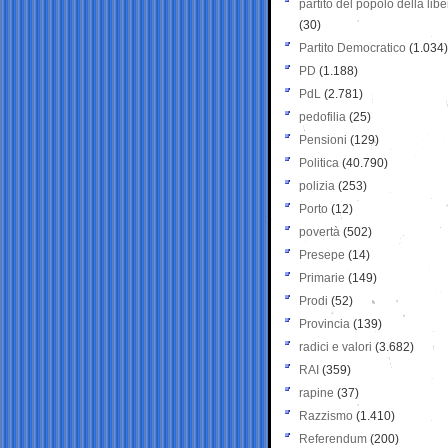
partito del popolo della libe
(30)
Partito Democratico
(1.034)
PD
(1.188)
PdL
(2.781)
pedofilia
(25)
Pensioni
(129)
Politica
(40.790)
polizia
(253)
Porto
(12)
povertà
(502)
Presepe
(14)
Primarie
(149)
Prodi
(52)
Provincia
(139)
radici e valori
(3.682)
RAI
(359)
rapine
(37)
Razzismo
(1.410)
Referendum
(200)