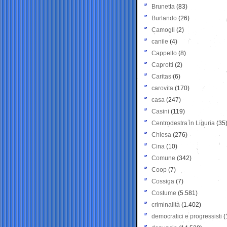
Brunetta
(83)
Burlando
(26)
Camogli
(2)
canile
(4)
Cappello
(8)
Caprotti
(2)
Caritas
(6)
carovita
(170)
casa
(247)
Casini
(119)
Centrodestra in Liguria
(35
Chiesa
(276)
Cina
(10)
Comune
(342)
Coop
(7)
Cossiga
(7)
Costume
(5.581)
criminalità
(1.402)
democratici e progressisti
(