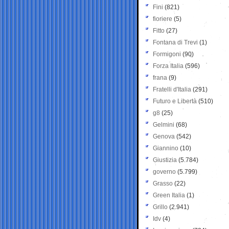
Fini
(821)
fioriere
(5)
Fitto
(27)
Fontana di Trevi
(1)
Formigoni
(90)
Forza Italia
(596)
frana
(9)
Fratelli d'Italia
(291)
Futuro e Libertà
(510)
g8
(25)
Gelmini
(68)
Genova
(542)
Giannino
(10)
Giustizia
(5.784)
governo
(5.799)
Grasso
(22)
Green Italia
(1)
Grillo
(2.941)
Idv
(4)