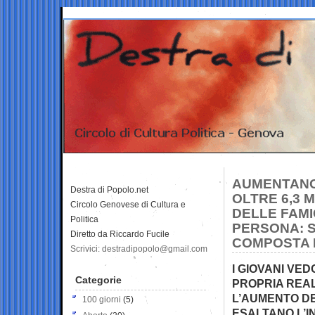
AUMENTANO 
Destra di Popolo.net
OLTRE 6,3 M
Circolo Genovese di Cultura e
DELLE FAMI
Politica
PERSONA: S
Diretto da Riccardo Fucile
COMPOSTA D
Scrivici: destradipopolo@gmail.com
I GIOVANI VED
Categorie
PROPRIA REAL
L’AUMENTO DE
100 giorni
(5)
ESALTANO L’I