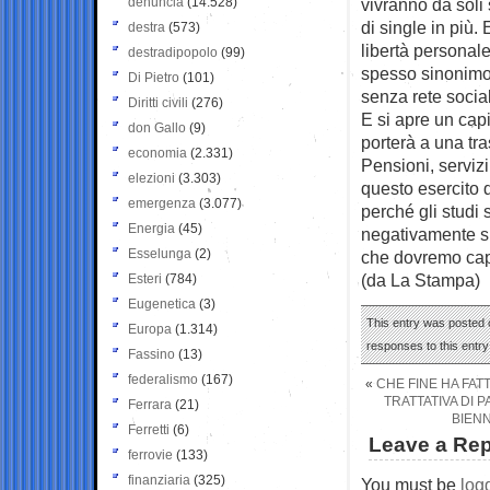
denuncia
(14.528)
vivranno da soli 
di single in più.
destra
(573)
libertà personale
destradipopolo
(99)
spesso sinonimo
Di Pietro
(101)
senza rete social
Diritti civili
(276)
E si apre un cap
don Gallo
(9)
porterà a una tr
economia
(2.331)
Pensioni, servizi
elezioni
(3.303)
questo esercito 
emergenza
(3.077)
perché gli studi 
Energia
(45)
negativamente su
Esselunga
(2)
che dovremo cap
(da La Stampa)
Esteri
(784)
Eugenetica
(3)
This entry was posted o
Europa
(1.314)
responses to this entr
Fassino
(13)
federalismo
(167)
«
CHE FINE HA FAT
TRATTATIVA DI 
Ferrara
(21)
BIEN
Ferretti
(6)
Leave a Rep
ferrovie
(133)
finanziaria
(325)
You must be
log