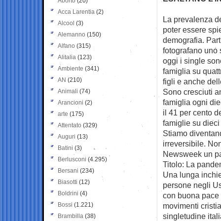
Aborto
(20)
Acca Larentia
(2)
La prevalenza de
Alcool
(3)
poter essere
spi
Alemanno
(150)
demografia. Par
Alfano
(315)
fotografano uno st
Alitalia
(123)
oggi i single so
Ambiente
(341)
famiglia su quatt
AN
(210)
figli e anche del
Sono cresciuti an
Animali
(74)
famiglia ogni di
Arancioni
(2)
il 41 per cento 
arte
(175)
famiglie su dieci
Attentato
(329)
Stiamo diventand
Auguri
(13)
irreversibile. N
Batini
(3)
Newsweek un paio
Berlusconi
(4.295)
Titolo: La pande
Bersani
(234)
Una lunga inchie
Biasotti
(12)
persone negli Us
Boldrini
(4)
con buona pace de
Bossi
(1.221)
movimenti cristia
singletudine ital
Brambilla
(38)