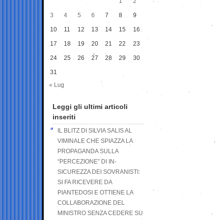
1
2
3
4
5
6
7
8
9
10
11
12
13
14
15
16
17
18
19
20
21
22
23
24
25
26
27
28
29
30
31
« Lug
Leggi gli ultimi articoli
inseriti
IL BLITZ DI SILVIA SALIS AL
VIMINALE CHE SPIAZZA LA
PROPAGANDA SULLA
“PERCEZIONE” DI IN-
SICUREZZA DEI SOVRANISTI:
SI FA RICEVERE DA
PIANTEDOSI E OTTIENE LA
COLLABORAZIONE DEL
MINISTRO SENZA CEDERE SU