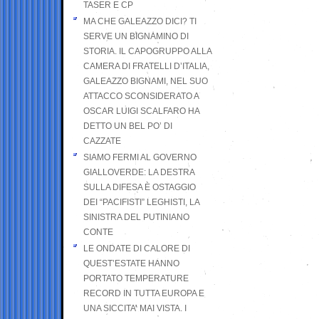
TASER E CP
MA CHE GALEAZZO DICI? TI
SERVE UN BIGNAMINO DI
STORIA. IL CAPOGRUPPO ALLA
CAMERA DI FRATELLI D’ITALIA,
GALEAZZO BIGNAMI, NEL SUO
ATTACCO SCONSIDERATO A
OSCAR LUIGI SCALFARO HA
DETTO UN BEL PO’ DI
CAZZATE
SIAMO FERMI AL GOVERNO
GIALLOVERDE: LA DESTRA
SULLA DIFESA È OSTAGGIO
DEI “PACIFISTI” LEGHISTI, LA
SINISTRA DEL PUTINIANO
CONTE
LE ONDATE DI CALORE DI
QUEST’ESTATE HANNO
PORTATO TEMPERATURE
RECORD IN TUTTA EUROPA E
UNA SICCITA’ MAI VISTA. I