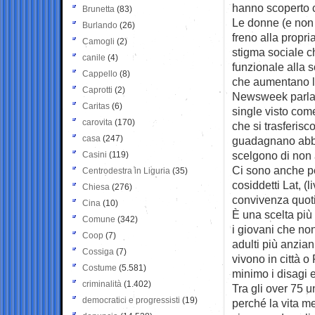
hanno scoperto c
Brunetta
(83)
Le donne (e non 
Burlando
(26)
freno alla propri
Camogli
(2)
stigma sociale c
canile
(4)
funzionale alla s
Cappello
(8)
che aumentano l’i
Caprotti
(2)
Newsweek parla d
Caritas
(6)
single visto com
carovita
(170)
che si trasferisc
casa
(247)
guadagnano abbas
scelgono di non 
Casini
(119)
Ci sono anche pe
Centrodestra in Liguria
(35)
cosiddetti Lat, (l
Chiesa
(276)
convivenza quotid
Cina
(10)
È una scelta più
Comune
(342)
i giovani che no
Coop
(7)
adulti più anzia
Cossiga
(7)
vivono in città o
Costume
(5.581)
minimo i disagi e 
criminalità
(1.402)
Tra gli over 75 
democratici e progressisti
(19)
perché la vita me