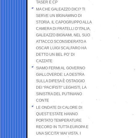
TASER E CP
MA CHE GALEAZZO DICI? TI
SERVE UN BIGNAMINO DI
STORIA. IL CAPOGRUPPO ALLA
CAMERA DI FRATELLI D’ITALIA,
GALEAZZO BIGNAMI, NEL SUO
ATTACCO SCONSIDERATO A
OSCAR LUIGI SCALFARO HA
DETTO UN BEL PO’ DI
CAZZATE
SIAMO FERMI AL GOVERNO
GIALLOVERDE: LA DESTRA
SULLA DIFESA È OSTAGGIO
DEI “PACIFISTI” LEGHISTI, LA
SINISTRA DEL PUTINIANO
CONTE
LE ONDATE DI CALORE DI
QUEST’ESTATE HANNO
PORTATO TEMPERATURE
RECORD IN TUTTA EUROPA E
UNA SICCITA’ MAI VISTA. I