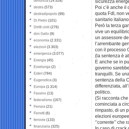
denuncia
(14.528)
sicurezza energe
Poi c’è anche il 
destra
(573)
quota FdI, non ve
destradipopolo
(99)
sanitario italiano
Di Pietro
(101)
Però la terza g
Diritti civili
(276)
vive un equilibr
don Gallo
(9)
un assessore del 
economia
(2.331)
l’arrembante gen
elezioni
(3.303)
con il processo 
emergenza
(3.077)
(la sentenza è a
Energia
(45)
E anche se in pu
Esselunga
(2)
governo sarebbe
tranquilli. Se u
Esteri
(784)
sentenza della C
Eugenetica
(3)
differenziata, al
Europa
(1.314)
politico.
Fassino
(13)
(Si racconta che
federalismo
(167)
cominciata a cir
Ferrara
(21)
rimpasto, di un p
Ferretti
(6)
elezioni europee,
ferrovie
(133)
‘’corrente’’ che 
finanziaria
(325)
In caso di crack 