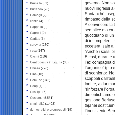
governo. Non sol
Brunetta
(83)
nuovi ingressi a
Burlando
(26)
Santanché insegu
Camogli
(2)
rimpasto della s
canile
(4)
A convincere la 
Cappello
(8)
semplice ma crude
Caprotti
(2)
quotidiano di un 
Caritas
(6)
di incompetenti,
carovita
(170)
eccetera, sale a
casa
(247)
“Anche i sassi p
E così, durante u
Casini
(119)
l’ex compagna di
Centrodestra in Liguria
(35)
l’organico” (pio
Chiesa
(276)
di sconforto: “No
Cina
(10)
scappati dall’as
Comune
(342)
Inoltre, a dar ma
Coop
(7)
“rinforzare l’org
Cossiga
(7)
dimentichiamolo, 
Costume
(5.581)
gestione Berlusc
criminalità
(1.402)
tajanei sostitue
democratici e progressisti
(19)
l’inesistente Ber