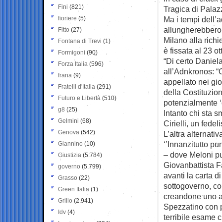
Fini
(821)
Tragica di Pala
fioriere
(5)
Ma i tempi dell’a
allungherebbero 
Fitto
(27)
Milano alla rich
Fontana di Trevi
(1)
è fissata al 23 ot
Formigoni
(90)
“Di certo Daniela
Forza Italia
(596)
all’Adnkronos: “O
frana
(9)
appellato nei gio
Fratelli d'Italia
(291)
della Costituzio
Futuro e Libertà
(510)
potenzialmente ‘d
g8
(25)
Intanto chi sta 
Gelmini
(68)
Cirielli, un fedel
Genova
(542)
L’altra alternati
‘’Innanzitutto p
Giannino
(10)
– dove Meloni p
Giustizia
(5.784)
Giovanbattista Fa
governo
(5.799)
avanti la carta d
Grasso
(22)
sottogoverno, con
Green Italia
(1)
creandone uno ag
Grillo
(2.941)
Spezzatino con pi
Idv
(4)
terribile esame 