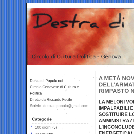
A METÀ NOV
Destra di Popolo.net
DELL’ARMAT
Circolo Genovese di Cultura e
RIMPASTO 
Politica
Diretto da Riccardo Fucile
LA MELONI VO
Scrivici: destradipopolo@gmail.com
IMPALPABILI 
SOSTITUIRE L
Categorie
AMMINISTRAZIO
L’INCONCLUDE
100 giorni
(5)
ENERGETICA),