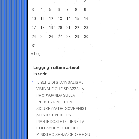
1
2
3
4
5
6
7
8
9
10
11
12
13
14
15
16
17
18
19
20
21
22
23
24
25
26
27
28
29
30
31
« Lug
Leggi gli ultimi articoli
inseriti
IL BLITZ DI SILVIA SALIS AL
VIMINALE CHE SPIAZZA LA
PROPAGANDA SULLA
“PERCEZIONE” DI IN-
SICUREZZA DEI SOVRANISTI:
SI FA RICEVERE DA
PIANTEDOSI E OTTIENE LA
COLLABORAZIONE DEL
MINISTRO SENZA CEDERE SU