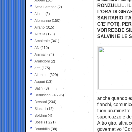
Aborto
(20)
RONZULLI… IL
Acca Larentia
(2)
L’ORA DI GIRA
Alcool
(3)
SANITARIO IT
Alemanno
(150)
C’E’ FOTI), PE
Alfano
(315)
VORREBBE SI
Alitalia
(123)
SALVINI E LE 
Ambiente
(341)
AN
(210)
Animali
(74)
Arancioni
(2)
arte
(175)
Attentato
(329)
Auguri
(13)
Batini
(3)
Berlusconi
(4.295)
anche quando esp
Bersani
(234)
fianchi, comunicò
Biasotti
(12)
fuori un ministro
Boldrini
(4)
supercazzole de
Bossi
(1.221)
Altro giro, altra
governativo “Cor
Brambilla
(38)