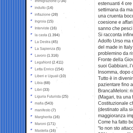
Immigrazione
(734)
estenuanti 4 ore 
indulto
(14)
settimana da mart
inflazione
(26)
una cruenta bocc
Ingroia
(15)
coesione e affari
sanno che pesci
Interviste
(16)
Si racconta infin
la casta
(1.394)
Adolfo Urso ma n
La Destra
(45)
del made in Italy
La Sapienza
(5)
problemino da ri
Lavoro
(1.316)
Fronte della Giov
LegaNord
(2.411)
suoi Gabbiani, l’u
Letta Enrico
(154)
Insomma, dopo du
Liberi e Uguali
(10)
Tutto è in diveni
Libia
(68)
pazientare fino 
Libri
(33)
BrancaMeloni: ri
(Magari, tra una
Liguria Futurista
(25)
Costituzionale c
mafia
(543)
(destinato alla si
manifesto
(7)
maggioranza im
Margherita
(16)
Come ha fatto ben
Maroni
(171)
“Io non sto attacc
Mastella
(16)