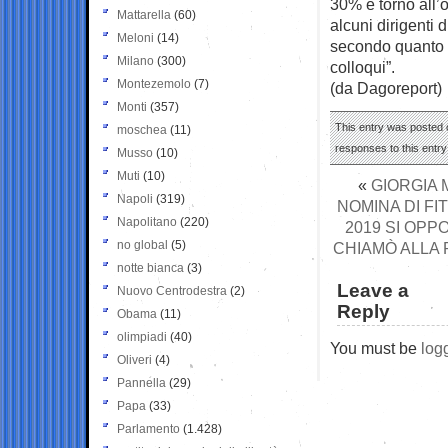
30% e torno all’o
Mattarella
(60)
alcuni dirigenti 
Meloni
(14)
secondo quanto r
Milano
(300)
colloqui”.
Montezemolo
(7)
(da Dagoreport)
Monti
(357)
This entry was posted o
moschea
(11)
responses to this entr
Musso
(10)
Muti
(10)
«
GIORGIA 
Napoli
(319)
NOMINA DI FI
Napolitano
(220)
2019 SI OPP
no global
(5)
CHIAMÒ ALLA 
notte bianca
(3)
Leave a
Nuovo Centrodestra
(2)
Reply
Obama
(11)
olimpiadi
(40)
You must be
log
Oliveri
(4)
Pannella
(29)
Papa
(33)
Parlamento
(1.428)