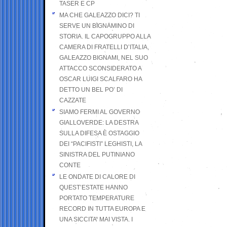
TASER E CP
MA CHE GALEAZZO DICI? TI
SERVE UN BIGNAMINO DI
STORIA. IL CAPOGRUPPO ALLA
CAMERA DI FRATELLI D’ITALIA,
GALEAZZO BIGNAMI, NEL SUO
ATTACCO SCONSIDERATO A
OSCAR LUIGI SCALFARO HA
DETTO UN BEL PO’ DI
CAZZATE
SIAMO FERMI AL GOVERNO
GIALLOVERDE: LA DESTRA
SULLA DIFESA È OSTAGGIO
DEI “PACIFISTI” LEGHISTI, LA
SINISTRA DEL PUTINIANO
CONTE
LE ONDATE DI CALORE DI
QUEST’ESTATE HANNO
PORTATO TEMPERATURE
RECORD IN TUTTA EUROPA E
UNA SICCITA’ MAI VISTA. I