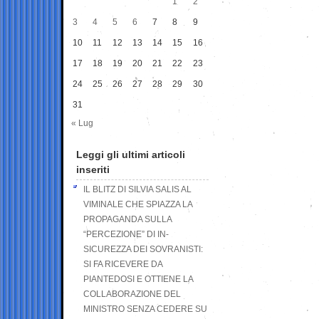
1
2
3
4
5
6
7
8
9
10
11
12
13
14
15
16
17
18
19
20
21
22
23
24
25
26
27
28
29
30
31
« Lug
Leggi gli ultimi articoli
inseriti
IL BLITZ DI SILVIA SALIS AL
VIMINALE CHE SPIAZZA LA
PROPAGANDA SULLA
“PERCEZIONE” DI IN-
SICUREZZA DEI SOVRANISTI:
SI FA RICEVERE DA
PIANTEDOSI E OTTIENE LA
COLLABORAZIONE DEL
MINISTRO SENZA CEDERE SU