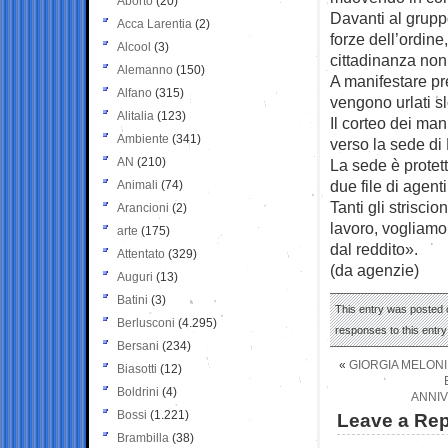
Aborto
(20)
Davanti al gruppo
Acca Larentia
(2)
forze dell’ordine,
Alcool
(3)
cittadinanza non
Alemanno
(150)
A manifestare pre
Alfano
(315)
vengono urlati s
Alitalia
(123)
Il corteo dei man
Ambiente
(341)
verso la sede di F
AN
(210)
La sede è protett
due file di agen
Animali
(74)
Tanti gli strisci
Arancioni
(2)
lavoro, vogliamo 
arte
(175)
dal reddito».
Attentato
(329)
(da agenzie)
Auguri
(13)
Batini
(3)
This entry was posted 
Berlusconi
(4.295)
responses to this entr
Bersani
(234)
«
GIORGIA MELON
Biasotti
(12)
Boldrini
(4)
ANNIV
Bossi
(1.221)
Leave a Rep
Brambilla
(38)