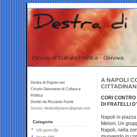
A NAPOLI C
Destra di Popolo.net
CITTADINA
Circolo Genovese di Cultura e
Politica
CORI CONTRO 
Diretto da Riccardo Fucile
DI FRATELLI D
Scrivici: destradipopolo@gmail.com
Napoli in piazza 
Categorie
Meloni. Un grupp
Napoli, nella zo
100 giorni
(5)
muovendo in corte