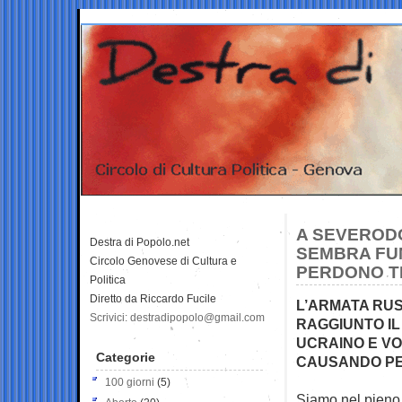
A SEVERODO
Destra di Popolo.net
SEMBRA FUN
Circolo Genovese di Cultura e
PERDONO 
Politica
Diretto da Riccardo Fucile
L’ARMATA RUS
Scrivici: destradipopolo@gmail.com
RAGGIUNTO IL
UCRAINO E VO
Categorie
CAUSANDO PES
100 giorni
(5)
Siamo nel pieno 