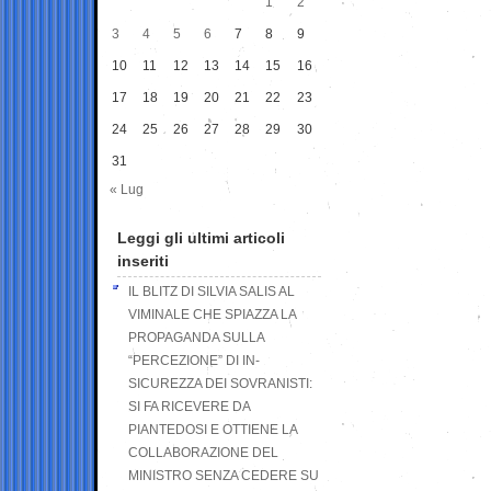
1
2
3
4
5
6
7
8
9
10
11
12
13
14
15
16
17
18
19
20
21
22
23
24
25
26
27
28
29
30
31
« Lug
Leggi gli ultimi articoli
inseriti
IL BLITZ DI SILVIA SALIS AL
VIMINALE CHE SPIAZZA LA
PROPAGANDA SULLA
“PERCEZIONE” DI IN-
SICUREZZA DEI SOVRANISTI:
SI FA RICEVERE DA
PIANTEDOSI E OTTIENE LA
COLLABORAZIONE DEL
MINISTRO SENZA CEDERE SU