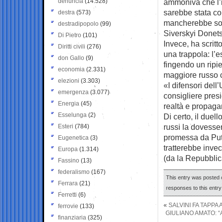
denuncia
(14.528)
ammoniva che l’i
sarebbe stata c
destra
(573)
mancherebbe solt
destradipopolo
(99)
Siverskyi Donets,
Di Pietro
(101)
Invece, ha scritt
Diritti civili
(276)
una trappola: l’e
don Gallo
(9)
fingendo un ripi
economia
(2.331)
maggiore russo c
elezioni
(3.303)
«I difensori dell
emergenza
(3.077)
consigliere pres
Energia
(45)
realtà e propaga
Esselunga
(2)
Di certo, il duel
russi la dovesse
Esteri
(784)
promessa da Puti
Eugenetica
(3)
tratterebbe inve
Europa
(1.314)
(da la Repubblic
Fassino
(13)
federalismo
(167)
This entry was posted 
Ferrara
(21)
responses to this entr
Ferretti
(6)
«
SALVINI FA TAPPA 
ferrovie
(133)
GIULIANO AMATO: “
finanziaria
(325)