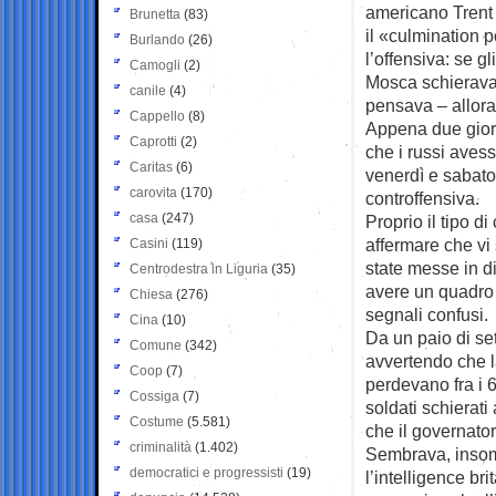
americano Trent 
Brunetta
(83)
il «culmination p
Burlando
(26)
l’offensiva: se g
Camogli
(2)
Mosca schierava 2
canile
(4)
pensava – allora,
Cappello
(8)
Appena due giorn
Caprotti
(2)
che i russi avess
Caritas
(6)
venerdì e sabato
carovita
(170)
controffensiva.
casa
(247)
Proprio il tipo di
affermare che vi 
Casini
(119)
state messe in di
Centrodestra in Liguria
(35)
avere un quadro 
Chiesa
(276)
segnali confusi.
Cina
(10)
Da un paio di set
Comune
(342)
avvertendo che la
Coop
(7)
perdevano fra i 6
Cossiga
(7)
soldati schierati
Costume
(5.581)
che il governator
criminalità
(1.402)
Sembrava, insom
democratici e progressisti
(19)
l’intelligence br