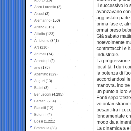
Aborto
(20)
il successivo lo 
Acca Larentia
(2)
avanzavano con 
Alcool
(3)
aggiustato parte 
Alemanno
(150)
prima fase e, al
Alfano
(315)
ormai preso buo
Alitalia
(123)
Già sabato mattin
Ambiente
(341)
notevolmente mut
AN
(210)
contrattacchi e h
industriale.
Animali
(74)
La progressione 
Arancioni
(2)
località. I duri 
arte
(175)
la potenza di fu
Attentato
(329)
accorciandosi le
Auguri
(13)
manovra. Inoltre
Batini
(3)
un punto a loro 
Berlusconi
(4.295)
Fonti separatist
Bersani
(234)
volontari stranie
Biasotti
(12)
pesanti tra i cec
Boldrini
(4)
fondamentale che 
Bossi
(1.221)
modo da alimenta
La dinamica a el
Brambilla
(38)