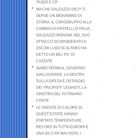
TASER E CP
MA CHE GALEAZZO DICI? TI
SERVE UN BIGNAMINO DI
STORIA. IL CAPOGRUPPO ALLA
CAMERA DI FRATELLI D’ITALIA,
GALEAZZO BIGNAMI, NEL SUO
ATTACCO SCONSIDERATO A
OSCAR LUIGI SCALFARO HA
DETTO UN BEL PO’ DI
CAZZATE
SIAMO FERMI AL GOVERNO
GIALLOVERDE: LA DESTRA
SULLA DIFESA È OSTAGGIO
DEI “PACIFISTI” LEGHISTI, LA
SINISTRA DEL PUTINIANO
CONTE
LE ONDATE DI CALORE DI
QUEST’ESTATE HANNO
PORTATO TEMPERATURE
RECORD IN TUTTA EUROPA E
UNA SICCITA’ MAI VISTA. I