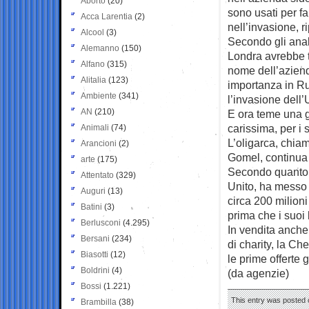
Aborto
(20)
sono usati per fa
Acca Larentia
(2)
nell’invasione, ri
Alcool
(3)
Secondo gli anali
Alemanno
(150)
Londra avrebbe tr
Alfano
(315)
nome dell’azien
Alitalia
(123)
importanza in Ru
Ambiente
(341)
l’invasione dell’
AN
(210)
E ora teme una 
carissima, per i 
Animali
(74)
L’oligarca, chia
Arancioni
(2)
Gomel, continua a
arte
(175)
Secondo quanto ri
Attentato
(329)
Unito, ha messo i
Auguri
(13)
circa 200 milion
Batini
(3)
prima che i suoi
Berlusconi
(4.295)
In vendita anche
Bersani
(234)
di charity, la C
Biasotti
(12)
le prime offerte 
Boldrini
(4)
(da agenzie)
Bossi
(1.221)
This entry was posted 
Brambilla
(38)