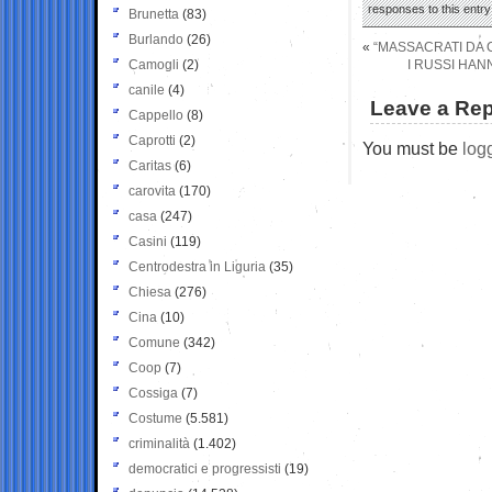
responses to this entr
Brunetta
(83)
Burlando
(26)
«
“MASSACRATI DA C
Camogli
(2)
I RUSSI HA
canile
(4)
Leave a Rep
Cappello
(8)
Caprotti
(2)
You must be
log
Caritas
(6)
carovita
(170)
casa
(247)
Casini
(119)
Centrodestra in Liguria
(35)
Chiesa
(276)
Cina
(10)
Comune
(342)
Coop
(7)
Cossiga
(7)
Costume
(5.581)
criminalità
(1.402)
democratici e progressisti
(19)