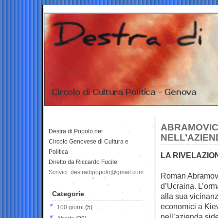
ABRAMOVIC
Destra di Popolo.net
NELL’AZIEN
Circolo Genovese di Cultura e
Politica
LA RIVELAZIO
Diretto da Riccardo Fucile
Scrivici: destradipopolo@gmail.com
Roman Abramovic
d’Ucraina. L’or
Categorie
alla sua vicinanz
economici a Kiev
100 giorni
(5)
nell’azienda side