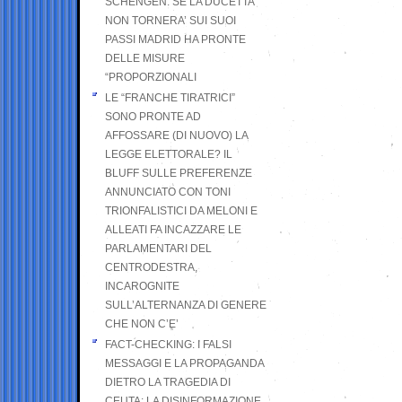
SCHENGEN. SE LA DUCETTA
NON TORNERA’ SUI SUOI
PASSI MADRID HA PRONTE
DELLE MISURE
“PROPORZIONALI
LE “FRANCHE TIRATRICI”
SONO PRONTE AD
AFFOSSARE (DI NUOVO) LA
LEGGE ELETTORALE? IL
BLUFF SULLE PREFERENZE
ANNUNCIATO CON TONI
TRIONFALISTICI DA MELONI E
ALLEATI FA INCAZZARE LE
PARLAMENTARI DEL
CENTRODESTRA,
INCAROGNITE
SULL’ALTERNANZA DI GENERE
CHE NON C’E’
FACT-CHECKING: I FALSI
MESSAGGI E LA PROPAGANDA
DIETRO LA TRAGEDIA DI
CEUTA: LA DISINFORMAZIONE