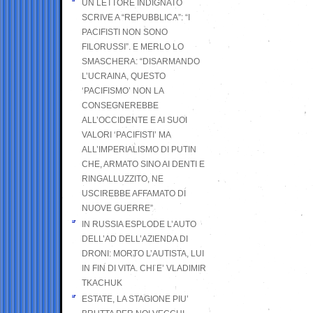
UN LETTORE INDIGNATO
SCRIVE A “REPUBBLICA”: “I
PACIFISTI NON SONO
FILORUSSI”. E MERLO LO
SMASCHERA: “DISARMANDO
L’UCRAINA, QUESTO
‘PACIFISMO’ NON LA
CONSEGNEREBBE
ALL’OCCIDENTE E AI SUOI
VALORI ‘PACIFISTI’ MA
ALL’IMPERIALISMO DI PUTIN
CHE, ARMATO SINO AI DENTI E
RINGALLUZZITO, NE
USCIREBBE AFFAMATO DI
NUOVE GUERRE”
IN RUSSIA ESPLODE L’AUTO
DELL’AD DELL’AZIENDA DI
DRONI: MORTO L’AUTISTA, LUI
IN FIN DI VITA. CHI E’ VLADIMIR
TKACHUK
ESTATE, LA STAGIONE PIU’