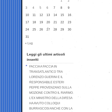
1
2
3
4
5
6
7
8
9
10
11
12
13
14
15
16
17
18
19
20
21
22
23
24
25
26
27
28
29
30
31
« Lug
Leggi gli ultimi articoli
inseriti
FACCIA A FACCIA IN
TRANSATLANTICO TRA
LORENZO GUERINI E IL
RESPONSABILE ESTERI
PEPPE PROVENZANO SULLA
MOZIONE CONTRO IL RIARMO.
L’EX MINISTRO DELLA DIFESA
HA AVUTO COLLOQUI
BURRASCOSI ANCHE CON LA