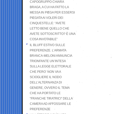
CAPOGRUPPO CHIARA
BRAGA, A CUI HA FATTO LA
MESSA IN PIEGA PER ESSERSI
PIEGATA AI VOLERI DEI
CINQUESTELLE: “AVETE
LETTO BENE QUELLO CHE
AVETE SOTTOSCRITTO? È UNA
COSA INVOTABILE”
IL BLUFF ESTIVO SULLE
PREFERENZE. L’ARMATA
BRANCA-MELONI ANNUNCIA
TRIONFANTE UN’INTESA
SULLA LEGGE ELETTORALE
CHE PERO’ NON VA A
SCIOGLIERE IL NODO
DELL’ALTERNANZA DI
GENERE, OVVERO IL TEMA
CHE HA PORTATO LE
“FRANCHE TIRATRICI” DELLA
CAMERA AD AFFOSSARE LE
PREFERENZE