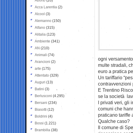
Aborto
(20)
Acca Larentia
(2)
Alcool
(3)
Alemanno
(150)
Alfano
(315)
Alitalia
(123)
Ambiente
(341)
AN
(210)
Animali
(74)
ogni versamento 
Arancioni
(2)
multe stradali, c
arte
(175)
euro a pratica p
Attentato
(329)
Un tariffario “pe
Auguri
(13)
contravvenzioni 
Batini
(3)
E Trentino Risco
se la società la
Berlusconi
(4.295)
I privati veri, gl
Bersani
(234)
comuni che hanno
Biasotti
(12)
praticano tariffe
Boldrini
(4)
Qualche caso?
Bossi
(1.221)
Il comune di Sper
Brambilla
(38)