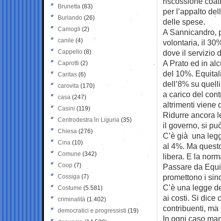
riscossione coatt
Brunetta
(83)
per l’appalto del
Burlando
(26)
delle spese.
Camogli
(2)
A Sannicandro, pr
canile
(4)
volontaria, il 30
Cappello
(8)
dove il servizio 
A Prato ed in alc
Caprotti
(2)
del 10%. Equitali
Caritas
(6)
dell’8% su quell
carovita
(170)
a carico del cont
casa
(247)
altrimenti viene 
Casini
(119)
Ridurre ancora le
Centrodestra in Liguria
(35)
il governo, si pu
Chiesa
(276)
C’è già una legg
Cina
(10)
al 4%. Ma questo n
Comune
(342)
libera. E la norm
Coop
(7)
Passare da Equit
promettono i sin
Cossiga
(7)
C’è una legge de
Costume
(5.581)
ai costi. Si dic
criminalità
(1.402)
contribuenti, ma 
democratici e progressisti
(19)
In ogni caso manc