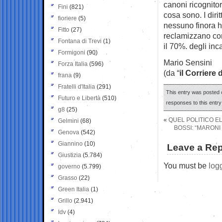
canoni ricognito
Fini
(821)
cosa sono. I diri
fioriere
(5)
nessuno finora ha
Fitto
(27)
reclamizzano con
Fontana di Trevi
(1)
il 70%. degli inca
Formigoni
(90)
Mario Sensini
Forza Italia
(596)
(da “
il Corriere 
frana
(9)
Fratelli d'Italia
(291)
This entry was posted o
Futuro e Libertà
(510)
responses to this entr
g8
(25)
«
QUEL POLITICO EL
Gelmini
(68)
BOSSI: “MARONI
Genova
(542)
Giannino
(10)
Leave a Rep
Giustizia
(5.784)
You must be
log
governo
(5.799)
Grasso
(22)
Green Italia
(1)
Grillo
(2.941)
Idv
(4)