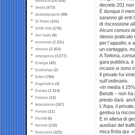
denuncia
(14.528)
decreto 201 non 
destra
(573)
È dunque il merc
destradipopolo
(99)
saranno gli enti 
Di Pietro
(101)
di riscossione al
Diritti civili
(276)
Alcuni comuni de
don Gallo
(9)
stesso praticato 
economia
(2.331)
per l’appalto, e 
un vantaggio, m
elezioni
(3.303)
A Tortona, comun
emergenza
(3.077)
gara pubblica, è
Energia
(45)
incassi si sono 
Esselunga
(2)
Il privato ha vin
Esteri
(784)
sull’ordinario.
Eugenetica
(3)
«In media il 25%
Europa
(1.314)
Berutti – non ha
Fassino
(13)
presto darà anch
federalismo
(167)
L’Aipa, il privat
Ferrara
(21)
gestiva la riscos
E in attesa di g
Ferretti
(6)
ausiliari del tra
ferrovie
(133)
mica finita qui.
finanziaria
(325)