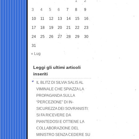
1
2
3
4
5
6
7
8
9
10
11
12
13
14
15
16
17
18
19
20
21
22
23
24
25
26
27
28
29
30
31
« Lug
Leggi gli ultimi articoli
inseriti
IL BLITZ DI SILVIA SALIS AL
VIMINALE CHE SPIAZZA LA
PROPAGANDA SULLA
“PERCEZIONE” DI IN-
SICUREZZA DEI SOVRANISTI:
SI FA RICEVERE DA
PIANTEDOSI E OTTIENE LA
COLLABORAZIONE DEL
MINISTRO SENZA CEDERE SU