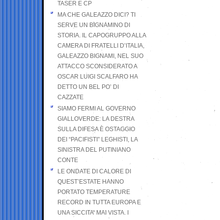
TASER E CP
MA CHE GALEAZZO DICI? TI
SERVE UN BIGNAMINO DI
STORIA. IL CAPOGRUPPO ALLA
CAMERA DI FRATELLI D’ITALIA,
GALEAZZO BIGNAMI, NEL SUO
ATTACCO SCONSIDERATO A
OSCAR LUIGI SCALFARO HA
DETTO UN BEL PO’ DI
CAZZATE
SIAMO FERMI AL GOVERNO
GIALLOVERDE: LA DESTRA
SULLA DIFESA È OSTAGGIO
DEI “PACIFISTI” LEGHISTI, LA
SINISTRA DEL PUTINIANO
CONTE
LE ONDATE DI CALORE DI
QUEST’ESTATE HANNO
PORTATO TEMPERATURE
RECORD IN TUTTA EUROPA E
UNA SICCITA’ MAI VISTA. I