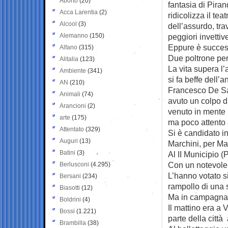
Aborto
(20)
fantasia di Piran
Acca Larentia
(2)
ridicolizza il teat
Alcool
(3)
dell’assurdo, tra
Alemanno
(150)
peggiori invettive
Eppure è succes
Alfano
(315)
Due poltrone per
Alitalia
(123)
La vita supera l’a
Ambiente
(341)
si fa beffe dell’an
AN
(210)
Francesco De S
Animali
(74)
avuto un colpo d
Arancioni
(2)
venuto in mente 
arte
(175)
ma poco attento a
Attentato
(329)
Si è candidato in
Auguri
(13)
Marchini, per Ma
Batini
(3)
Al II Municipio 
Con un notevole e
Berlusconi
(4.295)
L’hanno votato sia
Bersani
(234)
rampollo di una s
Biasotti
(12)
Ma in campagna 
Boldrini
(4)
Il mattino era a 
Bossi
(1.221)
parte della città
Brambilla
(38)