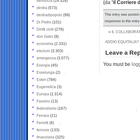
denuncia
(14.528)
(da “
il Corriere 
destra
(573)
This entry was posted o
destradipopolo
(99)
responses to this entr
Di Pietro
(101)
Diritti civili
(276)
«
IL COLLABORAT
don Gallo
(9)
ADDIO EQUITALIA? 
economia
(2.331)
elezioni
(3.303)
Leave a Rep
emergenza
(3.077)
You must be
log
Energia
(45)
Esselunga
(2)
Esteri
(784)
Eugenetica
(3)
Europa
(1.314)
Fassino
(13)
federalismo
(167)
Ferrara
(21)
Ferretti
(6)
ferrovie
(133)
finanziaria
(325)