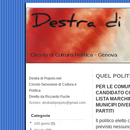
QUEL POLIT
Destra di Popolo.net
Circolo Genovese di Cultura e
PER LE COMUN
Politica
CANDIDATO CO
Diretto da Riccardo Fucile
LISTA MARCHI
Scrivici: destradipopolo@gmail.com
MUNICIPI DIV
PARTITI
Categorie
Il politico elett
100 giorni
(5)
previsto nessun