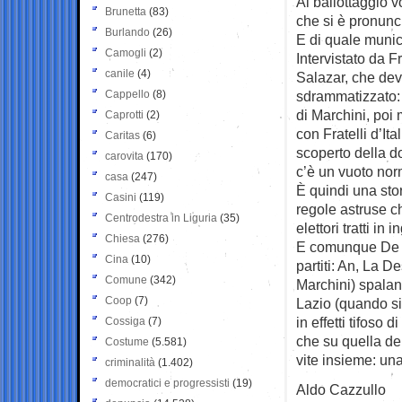
Al ballottaggio v
Brunetta
(83)
che si è pronunci
Burlando
(26)
E di quale munic
Camogli
(2)
Intervistato da 
canile
(4)
Salazar, che dev
Cappello
(8)
sdrammatizzato: 
di Marchini, poi 
Caprotti
(2)
con Fratelli d’It
Caritas
(6)
scoperto della d
carovita
(170)
c’è un vuoto no
casa
(247)
È quindi una sto
Casini
(119)
regole astruse ch
Centrodestra in Liguria
(35)
elettori tratti in 
Chiesa
(276)
E comunque De Sa
Cina
(10)
partiti: An, La D
Comune
(342)
Marchini) spalanc
Coop
(7)
Lazio (quando si 
in effetti tifoso
Cossiga
(7)
che su quella de
Costume
(5.581)
vite insieme: una
criminalità
(1.402)
democratici e progressisti
(19)
Aldo Cazzullo