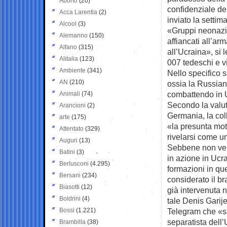
Aborto
(20)
confidenziale dei
Acca Larentia
(2)
inviato la settim
Alcool
(3)
«Gruppi neonazis
Alemanno
(150)
affiancati all’ar
Alfano
(315)
all’Ucraina», si 
Alitalia
(123)
007 tedeschi e vi
Ambiente
(341)
Nello specifico s
AN
(210)
ossia la Russian
combattendo in U
Animali
(74)
Secondo la valuta
Arancioni
(2)
Germania, la col
arte
(175)
«la presunta mot
Attentato
(329)
rivelarsi come u
Auguri
(13)
Sebbene non veng
Batini
(3)
in azione in Ucra
Berlusconi
(4.295)
formazioni in qu
Bersani
(234)
considerato il b
Biasotti
(12)
già intervenuta n
Boldrini
(4)
tale Denis Garije
Bossi
(1.221)
Telegram che «se
separatista dell
Brambilla
(38)