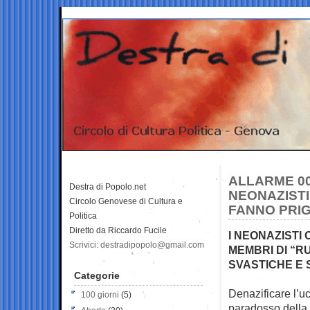
ALLARME 00
Destra di Popolo.net
NEONAZISTI
Circolo Genovese di Cultura e
FANNO PRIG
Politica
Diretto da Riccardo Fucile
I NEONAZISTI 
Scrivici: destradipopolo@gmail.com
MEMBRI DI “R
SVASTICHE E 
Categorie
Denazificare l’uc
100 giorni
(5)
paradosso della 