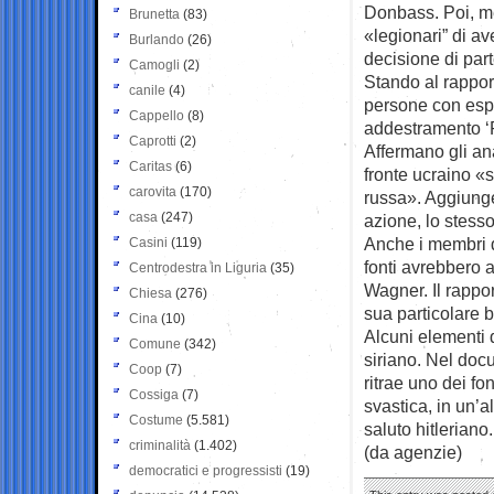
Donbass. Poi, me
Brunetta
(83)
«legionari” di a
Burlando
(26)
decisione di part
Camogli
(2)
Stando al rapport
canile
(4)
persone con espe
Cappello
(8)
addestramento ‘P
Caprotti
(2)
Affermano gli an
Caritas
(6)
fronte ucraino «
carovita
(170)
russa». Aggiunge
casa
(247)
azione, lo stesso
Anche i membri d
Casini
(119)
fonti avrebbero 
Centrodestra in Liguria
(35)
Wagner. Il rappo
Chiesa
(276)
sua particolare b
Cina
(10)
Alcuni elementi 
Comune
(342)
siriano. Nel doc
Coop
(7)
ritrae uno dei fo
Cossiga
(7)
svastica, in un’al
Costume
(5.581)
saluto hitleriano.
criminalità
(1.402)
(da agenzie)
democratici e progressisti
(19)