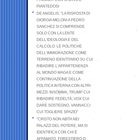
PIANTEDOSI
DE ANGELIS: “LA RISPOSTA DI
GIORGIA MELONI A PEDRO
SANCHEZ SI COMPRENDE
SOLO CON LA LENTE
DELL’IDEOLOGIA E DEL
CALCOLO: LE POLITICHE
DELL’IMMIGRAZIONE COME
TERRENO IDENTITARIO SU CUI
RIBADIRE L’APPARTENENZA
AL MONDO MAGA E COME
CONTINUAZIONE DELLA
POLITICA INTERNA CON ALTRI
MEZZI. INSOMMA, TRUMP CUI
RIBADIRE FEDELTÀ, VOX CUI
DARE SOSTEGNO, VANNACCI
CUI TOGLIERE SPAZIO”
“CRISTO NON ABITA NEI
PALAZZI DEL POTERE, MA SI
IDENTIFICA CON CHI È
AFFAMATO, FORESTIERO O