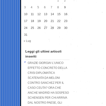
1
2
3
4
5
6
7
8
9
10
11
12
13
14
15
16
17
18
19
20
21
22
23
24
25
26
27
28
29
30
31
« Lug
Leggi gli ultimi articoli
inseriti
GRAZIE GIORGIA! L’UNICO
EFFETTO CONCRETO DELLA
CRISI DIPLOMATICA
SCATENATA DA MELONI
CONTRO SANCHEZ PER IL
CASO CEUTA? ORA CHE
ANCHE MADRID HA SOSPESO
SCHENGEN PER CHI ARRIVA
DAL NOSTRO PAESE, GLI