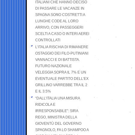
ITALIANI CHE HANNO DECISO
DI PASSARE LE VACANZE IN
SPAGNA SONO COSTRETTI A
LUNGHE CODE AL LORO
ARRIVO, CON PASSEGGERI
SCELTI A CASO O INTERI AEREI
CONTROLLATI
L’ITALIA RISCHIA DI RIMANERE
OSTAGGIO DEI FILO-PUTINIANI
VANNACCI E DI BATTISTA.
FUTURO NAZIONALE
VELEGGIA SOPRA IL 7% E UN
EVENTUALE PARTITO DELL’EX
GRILLINO VARREBBE TRA IL 2
E IL 3.5%
“DALL’ITALIA UNA MISURA
RIDICOLA E
IRRESPONSABILE”: SIRA
REGO, MINISTRA DELLA
GIOVENTÙ DEL GOVERNO
SPAGNOLO, FA LO SHAMPOO A