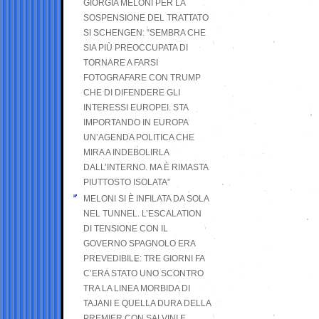
GIORGIA MELONI PER LA
SOSPENSIONE DEL TRATTATO
SI SCHENGEN: “SEMBRA CHE
SIA PIÙ PREOCCUPATA DI
TORNARE A FARSI
FOTOGRAFARE CON TRUMP
CHE DI DIFENDERE GLI
INTERESSI EUROPEI. STA
IMPORTANDO IN EUROPA
UN’AGENDA POLITICA CHE
MIRA A INDEBOLIRLA
DALL’INTERNO. MA È RIMASTA
PIUTTOSTO ISOLATA”
MELONI SI È INFILATA DA SOLA
NEL TUNNEL. L’ESCALATION
DI TENSIONE CON IL
GOVERNO SPAGNOLO ERA
PREVEDIBILE: TRE GIORNI FA
C’ERA STATO UNO SCONTRO
TRA LA LINEA MORBIDA DI
TAJANI E QUELLA DURA DELLA
PREMIER CON SALVINI E