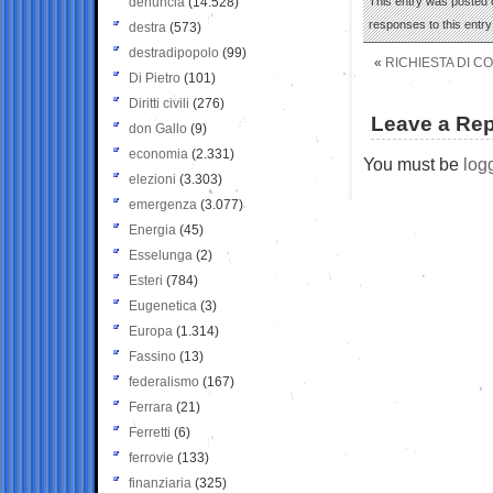
denuncia
(14.528)
This entry was posted 
responses to this entr
destra
(573)
destradipopolo
(99)
«
RICHIESTA DI 
Di Pietro
(101)
Diritti civili
(276)
Leave a Rep
don Gallo
(9)
economia
(2.331)
You must be
log
elezioni
(3.303)
emergenza
(3.077)
Energia
(45)
Esselunga
(2)
Esteri
(784)
Eugenetica
(3)
Europa
(1.314)
Fassino
(13)
federalismo
(167)
Ferrara
(21)
Ferretti
(6)
ferrovie
(133)
finanziaria
(325)