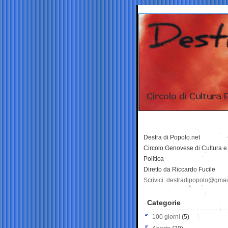
Destra di Popolo.net
Circolo Genovese di Cultura e
Politica
Diretto da Riccardo Fucile
Scrivici: destradipopolo@gma
Categorie
100 giorni
(5)