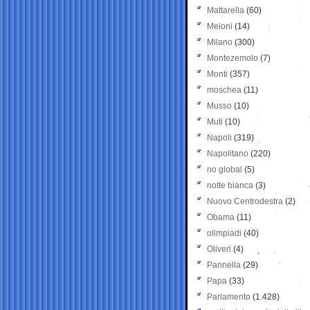
Mattarella
(60)
Meloni
(14)
Milano
(300)
Montezemolo
(7)
Monti
(357)
moschea
(11)
Musso
(10)
Muti
(10)
Napoli
(319)
Napolitano
(220)
no global
(5)
notte bianca
(3)
Nuovo Centrodestra
(2)
Obama
(11)
olimpiadi
(40)
Oliveri
(4)
Pannella
(29)
Papa
(33)
Parlamento
(1.428)