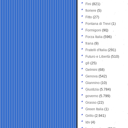
Fini
(821)
fioriere
(5)
Fitto
(27)
Fontana di Trevi
(1)
Formigoni
(90)
Forza Italia
(596)
frana
(9)
Fratelli d'Italia
(291)
Futuro e Libertà
(510)
g8
(25)
Gelmini
(68)
Genova
(542)
Giannino
(10)
Giustizia
(5.784)
governo
(5.799)
Grasso
(22)
Green Italia
(1)
Grillo
(2.941)
Idv
(4)