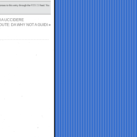
onses to this entry through the
RSS 2.0
feed. You
I A UCCIDERE
DUTE: DA WHY NOT A GUIDI
»