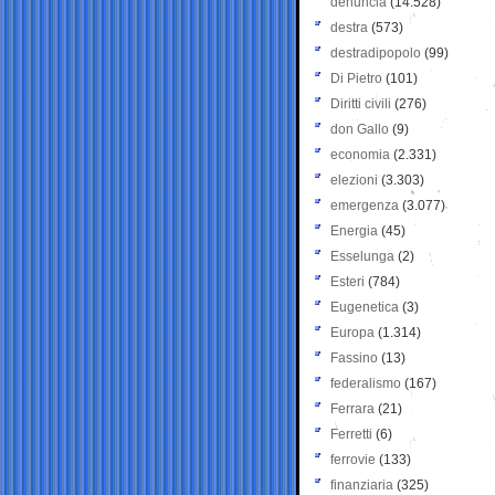
denuncia
(14.528)
destra
(573)
destradipopolo
(99)
Di Pietro
(101)
Diritti civili
(276)
don Gallo
(9)
economia
(2.331)
elezioni
(3.303)
emergenza
(3.077)
Energia
(45)
Esselunga
(2)
Esteri
(784)
Eugenetica
(3)
Europa
(1.314)
Fassino
(13)
federalismo
(167)
Ferrara
(21)
Ferretti
(6)
ferrovie
(133)
finanziaria
(325)