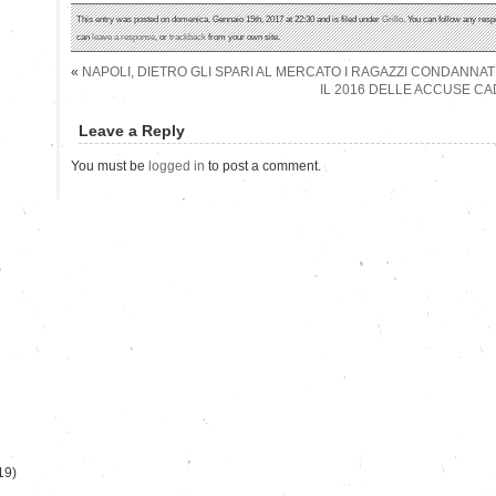
This entry was posted on domenica, Gennaio 15th, 2017 at 22:30 and is filed under
Grillo
. You can follow any resp
can
leave a response
, or
trackback
from your own site.
«
NAPOLI, DIETRO GLI SPARI AL MERCATO I RAGAZZI CONDANNAT
IL 2016 DELLE ACCUSE CA
Leave a Reply
You must be
logged in
to post a comment.
)
19)