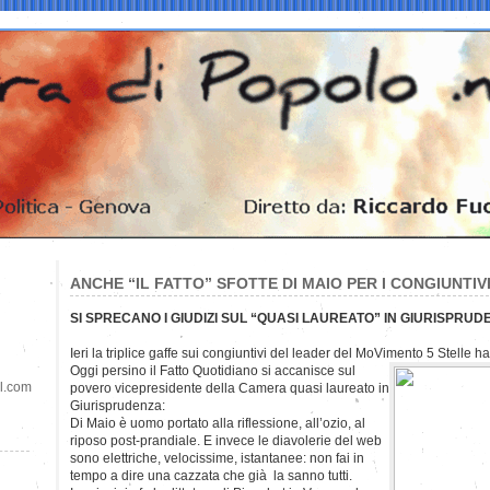
ANCHE “IL FATTO” SFOTTE DI MAIO PER I CONGIUNTIV
SI SPRECANO I GIUDIZI SUL “QUASI LAUREATO” IN GIURISPRUD
Ieri la triplice gaffe sui congiuntivi del leader del MoVimento 5 Stelle ha
Oggi persino il Fatto Quotidiano si accanisce sul
il.com
povero vicepresidente della Camera quasi laureato in
Giurisprudenza:
Di Maio è uomo portato alla riflessione, all’ozio, al
riposo post-prandiale. E invece le diavolerie del web
sono elettriche, velocissime, istantanee: non fai in
tempo a dire una cazzata che già la sanno tutti.