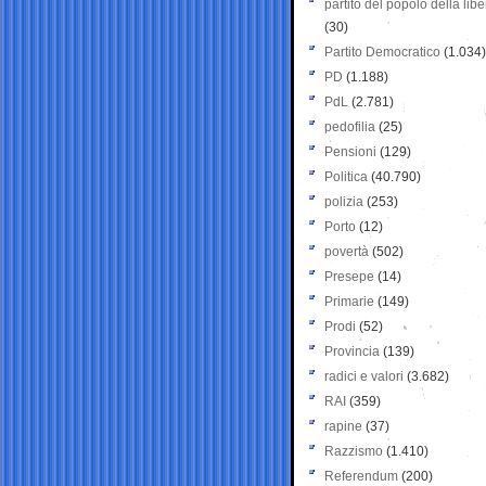
partito del popolo della libe
(30)
Partito Democratico
(1.034)
PD
(1.188)
PdL
(2.781)
pedofilia
(25)
Pensioni
(129)
Politica
(40.790)
polizia
(253)
Porto
(12)
povertà
(502)
Presepe
(14)
Primarie
(149)
Prodi
(52)
Provincia
(139)
radici e valori
(3.682)
RAI
(359)
rapine
(37)
Razzismo
(1.410)
Referendum
(200)