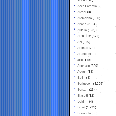
Aborto
(20)
Acca Larentia
(2)
Alcool
(3)
Alemanno
(150)
Alfano
(315)
Alitalia
(123)
Ambiente
(341)
AN
(210)
Animali
(74)
Arancioni
(2)
arte
(175)
Attentato
(329)
Auguri
(13)
Batini
(3)
Berlusconi
(4.295)
Bersani
(234)
Biasotti
(12)
Boldrini
(4)
Bossi
(1.221)
Brambilla
(38)