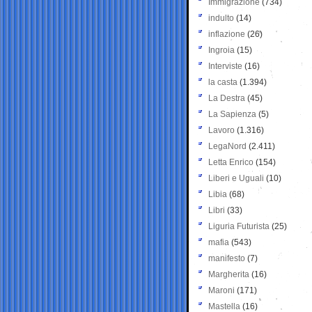
Immigrazione
(734)
indulto
(14)
inflazione
(26)
Ingroia
(15)
Interviste
(16)
la casta
(1.394)
La Destra
(45)
La Sapienza
(5)
Lavoro
(1.316)
LegaNord
(2.411)
Letta Enrico
(154)
Liberi e Uguali
(10)
Libia
(68)
Libri
(33)
Liguria Futurista
(25)
mafia
(543)
manifesto
(7)
Margherita
(16)
Maroni
(171)
Mastella
(16)