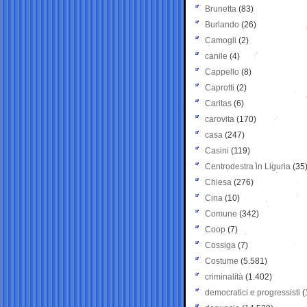
Brunetta
(83)
Burlando
(26)
Camogli
(2)
canile
(4)
Cappello
(8)
Caprotti
(2)
Caritas
(6)
carovita
(170)
casa
(247)
Casini
(119)
Centrodestra in Liguria
(35
Chiesa
(276)
Cina
(10)
Comune
(342)
Coop
(7)
Cossiga
(7)
Costume
(5.581)
criminalità
(1.402)
democratici e progressisti
(