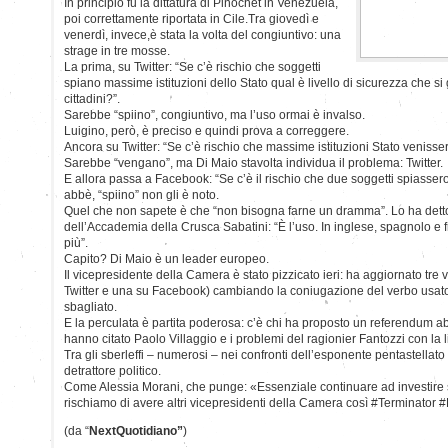
In principio fu la dittatura di Pinochet in Venezuela,
poi correttamente riportata in Cile.Tra giovedì e
venerdì, invece,è stata la volta del congiuntivo: una
strage in tre mosse.
La prima, su Twitter: “Se c’è rischio che soggetti
spiano massime istituzioni dello Stato qual è livello di sicurezza che s
cittadini?”.
Sarebbe “spiino”, congiuntivo, ma l’uso ormai è invalso.
Luigino, però, è preciso e quindi prova a correggere.
Ancora su Twitter: “Se c’è rischio che massime istituzioni Stato venissero 
Sarebbe “vengano”, ma Di Maio stavolta individua il problema: Twitter.
E allora passa a Facebook: “Se c’è il rischio che due soggetti spiasser
abbè, “spiino” non gli è noto.
Quel che non sapete è che “non bisogna farne un dramma”. Lo ha detto 
dell’Accademia della Crusca Sabatini: “È l’uso. In inglese, spagnolo e 
più”.
Capito? Di Maio è un leader europeo.
Il vicepresidente della Camera è stato pizzicato ieri: ha aggiornato tre vo
Twitter e una su Facebook) cambiando la coniugazione del verbo usa
sbagliato.
E la perculata è partita poderosa: c’è chi ha proposto un referendum ab
hanno citato Paolo Villaggio e i problemi del ragionier Fantozzi con la l
Tra gli sberleffi – numerosi – nei confronti dell’esponente pentastellat
detrattore politico.
Come Alessia Morani, che punge: «Essenziale continuare ad investire s
rischiamo di avere altri vicepresidenti della Camera così #Terminator 
(da “
NextQuotidiano”
)